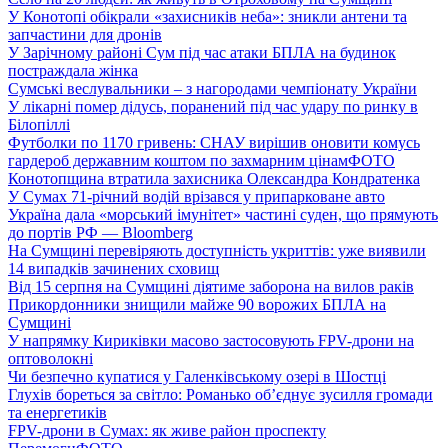
У Конотопі обікрали «захисників неба»: зникли антени та
запчастини для дронів
У Зарічному районі Сум під час атаки БПЛА на будинок
постраждала жінка
Сумські веслувальники – з нагородами чемпіонату України
У лікарні помер дідусь, поранений під час удару по ринку в
Білопіллі
Футболки по 1170 гривень: СНАУ вирішив оновити комусь
гардероб державним коштом по захмарним цінам
ФОТО
Конотопщина втратила захисника Олександра Кондратенка
У Сумах 71-річний водій врізався у припарковане авто
Україна дала «морський імунітет» частині суден, що прямують
до портів РФ — Bloomberg
На Сумщині перевіряють доступність укриттів: уже виявили
14 випадків зачинених сховищ
Від 15 серпня на Сумщині діятиме заборона на вилов раків
Прикордонники знищили майже 90 ворожих БПЛА на
Сумщині
У напрямку Кириківки масово застосовують FPV-дрони на
оптоволокні
Чи безпечно купатися у Галенківському озері в Шостці
Глухів бореться за світло: Романько об’єднує зусилля громади
та енергетиків
FPV-дрони в Сумах: як живе район проспекту