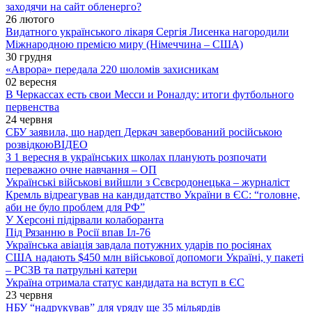
заходячи на сайт обленерго?
26 лютого
Видатного українського лікаря Сергія Лисенка нагородили
Міжнародною премією миру (Німеччина – США)
30 грудня
«Аврора» передала 220 шоломів захисникам
02 вересня
В Черкассах есть свои Месси и Роналду: итоги футбольного
первенства
24 червня
СБУ заявила, що нардеп Деркач завербований російською
розвідкою
ВІДЕО
З 1 вересня в українських школах планують розпочати
переважно очне навчання – ОП
Українські військові вийшли з Сєвєродонецька – журналіст
Кремль відреагував на кандидатство України в ЄС: “головне,
аби не було проблем для РФ”
У Херсоні підірвали колаборанта
Під Рязанню в Росії впав Іл-76
Українська авіація завдала потужних ударів по росіянах
США надають $450 млн військової допомоги Україні, у пакеті
– РСЗВ та патрульні катери
Україна отримала статус кандидата на вступ в ЄС
23 червня
НБУ “надрукував” для уряду ще 35 мільярдів