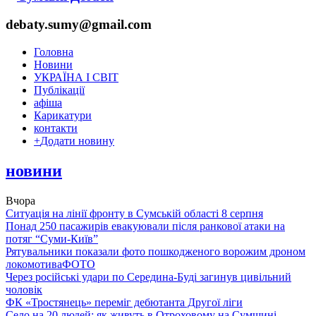
debaty.sumy@gmail.com
Головна
Новини
УКРАЇНА І СВІТ
Публікації
афіша
Карикатури
контакти
+
Додати новину
новини
Вчора
Ситуація на лінії фронту в Сумській області 8 серпня
Понад 250 пасажирів евакуювали після ранкової атаки на
потяг “Суми-Київ”
Рятувальники показали фото пошкодженого ворожим дроном
локомотива
ФОТО
Через російські удари по Середина-Буді загинув цивільний
чоловік
ФК «Тростянець» переміг дебютанта Другої ліги
Село на 20 людей: як живуть в Отроховому на Сумщині