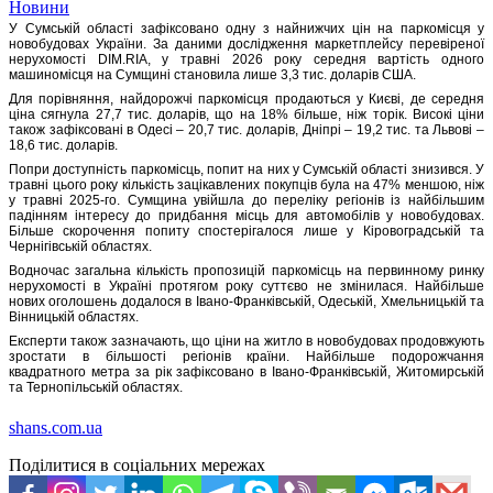
Новини
У Сумській області зафіксовано одну з найнижчих цін на паркомісця у
новобудовах України. За даними дослідження маркетплейсу перевіреної
нерухомості DIM.RIA, у травні 2026 року середня вартість одного
машиномісця на Сумщині становила лише 3,3 тис. доларів США.
Для порівняння, найдорожчі паркомісця продаються у Києві, де середня
ціна сягнула 27,7 тис. доларів, що на 18% більше, ніж торік. Високі ціни
також зафіксовані в Одесі – 20,7 тис. доларів, Дніпрі – 19,2 тис. та Львові –
18,6 тис. доларів.
Попри доступність паркомісць, попит на них у Сумській області знизився. У
травні цього року кількість зацікавлених покупців була на 47% меншою, ніж
у травні 2025-го. Сумщина увійшла до переліку регіонів із найбільшим
падінням інтересу до придбання місць для автомобілів у новобудовах.
Більше скорочення попиту спостерігалося лише у Кіровоградській та
Чернігівській областях.
Водночас загальна кількість пропозицій паркомісць на первинному ринку
нерухомості в Україні протягом року суттєво не змінилася. Найбільше
нових оголошень додалося в Івано-Франківській, Одеській, Хмельницькій та
Вінницькій областях.
Експерти також зазначають, що ціни на житло в новобудовах продовжують
зростати в більшості регіонів країни. Найбільше подорожчання
квадратного метра за рік зафіксовано в Івано-Франківській, Житомирській
та Тернопільській областях.
shans.com.ua
Поділитися в соціальних мережах