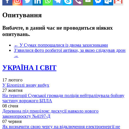
Опитування
Вибачте, в даний час не проводиться ніяких
опитувань.
←
У Сумах попрощалися із двома захисниками
З’явилися фото розбитої автівки, за якою слідкував дрон
→
УКРАЇНА І СВІТ
17 лютого
У Білопіллі знову вибух
27 жовтня
На території Сумської громади поліція нейтралізувала бойову
частину ворожого БПЛА
08 січня
Деревина під прицілом: дискусії навколо нового
законопроєкту №4197-Д
07 червня
Як визначити свою чергу на відключення електроенергії не