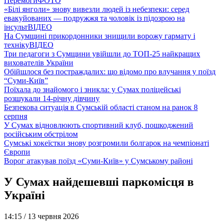
Перемоги
ФОТО
«Білі янголи» знову вивезли людей із небезпеки: серед
евакуйованих — подружжя та чоловік із підозрою на
інсульт
ВІДЕО
На Сумщині прикордонники знищили ворожу гармату і
техніку
ВІДЕО
Три педагоги з Сумщини увійшли до ТОП-25 найкращих
вихователів України
Обійшлося без постраждалих: що відомо про влучання у поїзд
“Суми-Київ”
Поїхала до знайомого і зникла: у Сумах поліцейські
розшукали 14-річну дівчину
Безпекова ситуація в Сумській області станом на ранок 8
серпня
У Сумах відновлюють спортивний клуб, пошкоджений
російським обстрілом
Сумські хокеїстки знову розгромили болгарок на чемпіонаті
Європи
Ворог атакував поїзд «Суми-Київ» у Сумському районі
У Сумах найдешевші паркомісця в
Україні
14:15 /
13 червня 2026