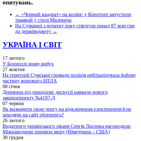
опитувань.
←
«Чорний квадрат» на коліях: у Конотопі запустили
трамвай у стилі Малевича
На Сумщині з початку року стягнули понад 87 млн грн
до держбюджету
→
УКРАЇНА І СВІТ
17 лютого
У Білопіллі знову вибух
27 жовтня
На території Сумської громади поліція нейтралізувала бойову
частину ворожого БПЛА
08 січня
Деревина під прицілом: дискусії навколо нового
законопроєкту №4197-Д
07 червня
Як визначити свою чергу на відключення електроенергії не
заходячи на сайт обленерго?
26 лютого
Видатного українського лікаря Сергія Лисенка нагородили
Міжнародною премією миру (Німеччина – США)
30 грудня