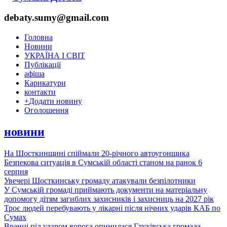
debaty.sumy@gmail.com
Головна
Новини
УКРАЇНА І СВІТ
Публікації
афіша
Карикатури
контакти
+
Додати новину
Оголошення
новини
На Шосткинщині спіймали 20-річного автоугонщика
Безпекова ситуація в Сумській області станом на ранок 6
серпня
Увечері Шосткинську громаду атакували безпілотники
У Сумській громаді приймають документи на матеріальну
допомогу дітям загиблих захисників і захисниць на 2027 рік
Троє людей перебувають у лікарні після нічних ударів КАБ по
Сумах
Вранці під ударом ворога опинилася Глухівська громада