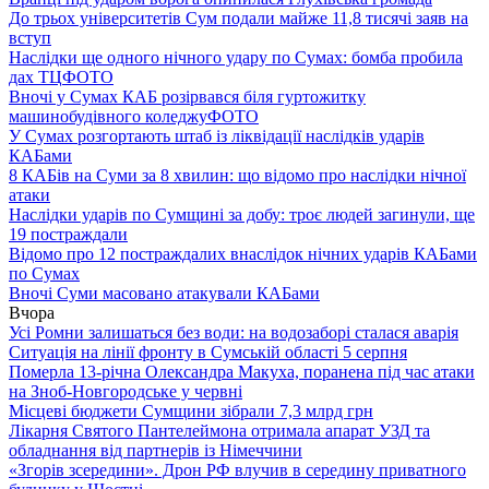
До трьох університетів Сум подали майже 11,8 тисячі заяв на
вступ
Наслідки ще одного нічного удару по Сумах: бомба пробила
дах ТЦ
ФОТО
Вночі у Сумах КАБ розірвався біля гуртожитку
машинобудівного коледжу
ФОТО
У Сумах розгортають штаб із ліквідації наслідків ударів
КАБами
8 КАБів на Суми за 8 хвилин: що відомо про наслідки нічної
атаки
Наслідки ударів по Сумщині за добу: троє людей загинули, ще
19 постраждали
Відомо про 12 постраждалих внаслідок нічних ударів КАБами
по Сумах
Вночі Суми масовано атакували КАБами
Вчора
Усі Ромни залишаться без води: на водозаборі сталася аварія
Ситуація на лінії фронту в Сумській області 5 серпня
Померла 13-річна Олександра Макуха, поранена під час атаки
на Зноб-Новгородське у червні
Місцеві бюджети Сумщини зібрали 7,3 млрд грн
Лікарня Святого Пантелеймона отримала апарат УЗД та
обладнання від партнерів із Німеччини
«Згорів зсередини». Дрон РФ влучив в середину приватного