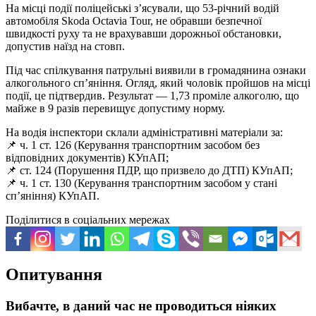
На місці події поліцейські з’ясували, що 53-річний водій
автомобіля Skoda Octavia Tour, не обравши безпечної
швидкості руху та не врахувавши дорожньої обстановки,
допустив наїзд на стовп.
Під час спілкування патрульні виявили в громадянина ознаки
алкогольного сп’яніння. Огляд, який чоловік пройшов на місці
події, це підтвердив. Результат — 1,73 проміле алкоголю, що
майже в 9 разів перевищує допустиму норму.
На водія інспектори склали адміністративні матеріали за:
📌 ч. 1 ст. 126 (Керування транспортним засобом без
відповідних документів) КУпАП;
📌 ст. 124 (Порушення ПДР, що призвело до ДТП) КУпАП;
📌 ч. 1 ст. 130 (Керування транспортним засобом у стані
сп’яніння) КУпАП.
Поділитися в соціальних мережах
Опитування
Вибачте, в даний час не проводиться ніяких