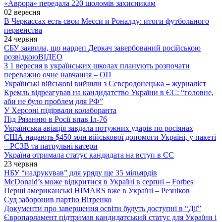
«Аврора» передала 220 шоломів захисникам
02 вересня
В Черкассах есть свои Месси и Роналду: итоги футбольного
первенства
24 червня
СБУ заявила, що нардеп Деркач завербований російською
розвідкою
ВІДЕО
З 1 вересня в українських школах планують розпочати
переважно очне навчання – ОП
Українські військові вийшли з Сєвєродонецька – журналіст
Кремль відреагував на кандидатство України в ЄС: “головне,
аби не було проблем для РФ”
У Херсоні підірвали колаборанта
Під Рязанню в Росії впав Іл-76
Українська авіація завдала потужних ударів по росіянах
США надають $450 млн військової допомоги Україні, у пакеті
– РСЗВ та патрульні катери
Україна отримала статус кандидата на вступ в ЄС
23 червня
НБУ “надрукував” для уряду ще 35 мільярдів
McDonald’s може відкритися в Україні в серпні – Forbes
Перші американські HIMARS вже в Україні – Резніков
Суд заборонив партію Вітренко
Документи про завершення освіти будуть доступні в “Дії”
Європарламент підтримав кандидатський статус для України і