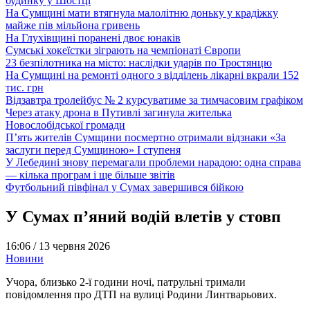
будинку у Шостці
На Сумщині мати втягнула малолітню доньку у крадіжку
майже пів мільйона гривень
На Глухівщині поранені двоє юнаків
Сумські хокеїстки зіграють на чемпіонаті Європи
23 безпілотника на місто: наслідки ударів по Тростянцю
На Сумщині на ремонті одного з відділень лікарні вкрали 152
тис. грн
Відзавтра тролейбус № 2 курсуватиме за тимчасовим графіком
Через атаку дрона в Путивлі загинула жителька
Новослобідської громади
П’ять жителів Сумщини посмертно отримали відзнаки «За
заслуги перед Сумщиною» І ступеня
У Лебедині знову перемагали проблеми нарадою: одна справа
— кілька програм і ще більше звітів
Футбольний півфінал у Сумах завершився бійкою
У Сумах п’яний водій влетів у стовп
16:06 /
13 червня 2026
Новини
Учора, близько 2-ї години ночі, патрульні тримали
повідомлення про ДТП на вулиці Родини Линтварьових.