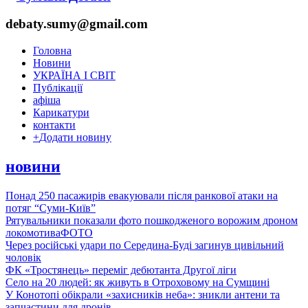
debaty.sumy@gmail.com
Головна
Новини
УКРАЇНА І СВІТ
Публікації
афіша
Карикатури
контакти
+
Додати новину
новини
Понад 250 пасажирів евакуювали після ранкової атаки на
потяг “Суми-Київ”
Рятувальники показали фото пошкодженого ворожим дроном
локомотива
ФОТО
Через російські удари по Середина-Буді загинув цивільний
чоловік
ФК «Тростянець» переміг дебютанта Другої ліги
Село на 20 людей: як живуть в Отроховому на Сумщині
У Конотопі обікрали «захисників неба»: зникли антени та
запчастини для дронів