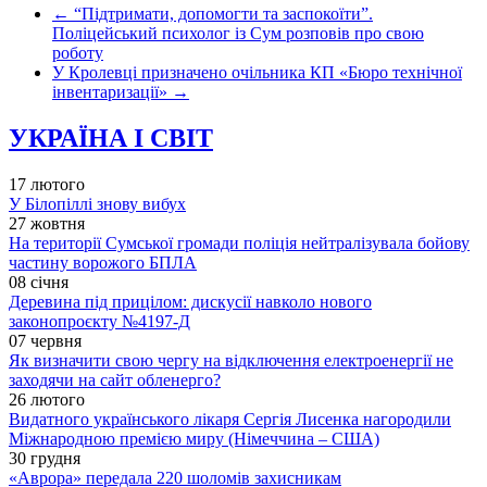
←
“Підтримати, допомогти та заспокоїти”.
Поліцейський психолог із Сум розповів про свою
роботу
У Кролевці призначено очільника КП «Бюро технічної
інвентаризації»
→
УКРАЇНА І СВІТ
17 лютого
У Білопіллі знову вибух
27 жовтня
На території Сумської громади поліція нейтралізувала бойову
частину ворожого БПЛА
08 січня
Деревина під прицілом: дискусії навколо нового
законопроєкту №4197-Д
07 червня
Як визначити свою чергу на відключення електроенергії не
заходячи на сайт обленерго?
26 лютого
Видатного українського лікаря Сергія Лисенка нагородили
Міжнародною премією миру (Німеччина – США)
30 грудня
«Аврора» передала 220 шоломів захисникам