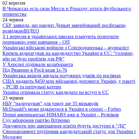
02 вересня
В Черкассах есть свои Месси и Роналду: итоги футбольного
первенства
24 червня
СБУ заявила, що нардеп Деркач завербований російською
розвідкою
ВІДЕО
З 1 вересня в українських школах планують розпочати
переважно очне навчання – ОП
Українські військові вийшли з Сєвєродонецька – журналіст
Кремль відреагував на кандидатство України в ЄС: “головне,
аби не було проблем для РФ”
У Херсоні підірвали колаборанта
Під Рязанню в Росії впав Іл-76
Українська авіація завдала потужних ударів по росіянах
США надають $450 млн військової допомоги Україні, у пакеті
– РСЗВ та патрульні катери
Україна отримала статус кандидата на вступ в ЄС
23 червня
НБУ “надрукував” для уряду ще 35 мільярдів
McDonald’s може відкритися в Україні в серпні – Forbes
Перші американські HIMARS вже в Україні – Резніков
Суд заборонив партію Вітренко
Документи про завершення освіти будуть доступні в “Дії”
Європарламент підтримав кандидатський статус для України і
Молдови