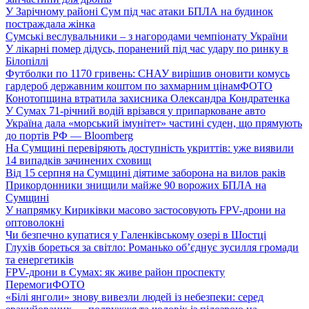
У Зарічному районі Сум під час атаки БПЛА на будинок
постраждала жінка
Сумські веслувальники – з нагородами чемпіонату України
У лікарні помер дідусь, поранений під час удару по ринку в
Білопіллі
Футболки по 1170 гривень: СНАУ вирішив оновити комусь
гардероб державним коштом по захмарним цінам
ФОТО
Конотопщина втратила захисника Олександра Кондратенка
У Сумах 71-річний водій врізався у припарковане авто
Україна дала «морський імунітет» частині суден, що прямують
до портів РФ — Bloomberg
На Сумщині перевіряють доступність укриттів: уже виявили
14 випадків зачинених сховищ
Від 15 серпня на Сумщині діятиме заборона на вилов раків
Прикордонники знищили майже 90 ворожих БПЛА на
Сумщині
У напрямку Кириківки масово застосовують FPV-дрони на
оптоволокні
Чи безпечно купатися у Галенківському озері в Шостці
Глухів бореться за світло: Романько об’єднує зусилля громади
та енергетиків
FPV-дрони в Сумах: як живе район проспекту
Перемоги
ФОТО
«Білі янголи» знову вивезли людей із небезпеки: серед