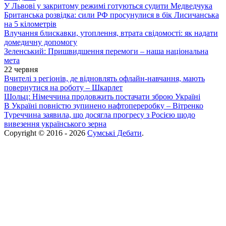
У Львові у закритому режимі готуються судити Медведчука
Британська розвідка: сили РФ просунулися в бік Лисичанська
на 5 кілометрів
Влучання блискавки, утоплення, втрата свідомості: як надати
домедичну допомогу
Зеленський: Пришвидшення перемоги – наша національна
мета
22 червня
Вчителі з регіонів, де відновлять офлайн-навчання, мають
повернутися на роботу – Шкарлет
Шольц: Німеччина продовжить постачати зброю Україні
В Україні повністю зупинено нафтопереробку – Вітренко
Туреччина заявила, що досягла прогресу з Росією щодо
вивезення українського зерна
Copyright © 2016 - 2026
Сумські Дебати
.