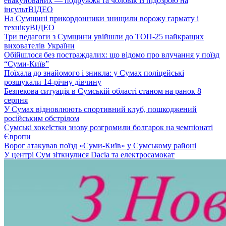
евакуйованих — подружжя та чоловік із підозрою на
інсульт
ВІДЕО
На Сумщині прикордонники знищили ворожу гармату і
техніку
ВІДЕО
Три педагоги з Сумщини увійшли до ТОП-25 найкращих
вихователів України
Обійшлося без постраждалих: що відомо про влучання у поїзд
“Суми-Київ”
Поїхала до знайомого і зникла: у Сумах поліцейські
розшукали 14-річну дівчину
Безпекова ситуація в Сумській області станом на ранок 8
серпня
У Сумах відновлюють спортивний клуб, пошкоджений
російським обстрілом
Сумські хокеїстки знову розгромили болгарок на чемпіонаті
Європи
Ворог атакував поїзд «Суми-Київ» у Сумському районі
У центрі Сум зіткнулися Dacia та електросамокат