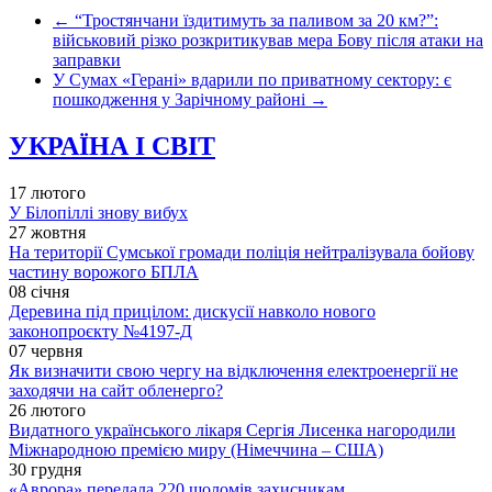
←
“Тростянчани їздитимуть за паливом за 20 км?”:
військовий різко розкритикував мера Бову після атаки на
заправки
У Сумах «Герані» вдарили по приватному сектору: є
пошкодження у Зарічному районі
→
УКРАЇНА І СВІТ
17 лютого
У Білопіллі знову вибух
27 жовтня
На території Сумської громади поліція нейтралізувала бойову
частину ворожого БПЛА
08 січня
Деревина під прицілом: дискусії навколо нового
законопроєкту №4197-Д
07 червня
Як визначити свою чергу на відключення електроенергії не
заходячи на сайт обленерго?
26 лютого
Видатного українського лікаря Сергія Лисенка нагородили
Міжнародною премією миру (Німеччина – США)
30 грудня
«Аврора» передала 220 шоломів захисникам