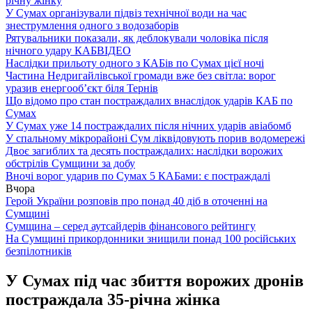
річну жінку
У Сумах організували підвіз технічної води на час
знеструмлення одного з водозаборів
Рятувальники показали, як деблокували чоловіка після
нічного удару КАБ
ВІДЕО
Наслідки прильоту одного з КАБів по Сумах цієї ночі
Частина Недригайлівської громади вже без світла: ворог
уразив енергооб’єкт біля Тернів
Що відомо про стан постраждалих внаслідок ударів КАБ по
Сумах
У Сумах уже 14 постраждалих після нічних ударів авіабомб
У спальному мікрорайоні Сум ліквідовують порив водомережі
Двоє загиблих та десять постраждалих: наслідки ворожих
обстрілів Сумщини за добу
Вночі ворог ударив по Сумах 5 КАБами: є постраждалі
Вчора
Герой України розповів про понад 40 діб в оточенні на
Сумщині
Сумщина – серед аутсайдерів фінансового рейтингу
На Сумщині прикордонники знищили понад 100 російських
безпілотників
У Сумах під час збиття ворожих дронів
постраждала 35-річна жінка