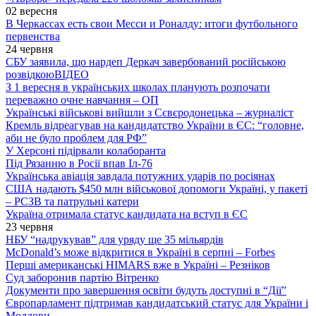
02 вересня
В Черкассах есть свои Месси и Роналду: итоги футбольного
первенства
24 червня
СБУ заявила, що нардеп Деркач завербований російською
розвідкою
ВІДЕО
З 1 вересня в українських школах планують розпочати
переважно очне навчання – ОП
Українські військові вийшли з Сєвєродонецька – журналіст
Кремль відреагував на кандидатство України в ЄС: “головне,
аби не було проблем для РФ”
У Херсоні підірвали колаборанта
Під Рязанню в Росії впав Іл-76
Українська авіація завдала потужних ударів по росіянах
США надають $450 млн військової допомоги Україні, у пакеті
– РСЗВ та патрульні катери
Україна отримала статус кандидата на вступ в ЄС
23 червня
НБУ “надрукував” для уряду ще 35 мільярдів
McDonald’s може відкритися в Україні в серпні – Forbes
Перші американські HIMARS вже в Україні – Резніков
Суд заборонив партію Вітренко
Документи про завершення освіти будуть доступні в “Дії”
Європарламент підтримав кандидатський статус для України і
Молдови