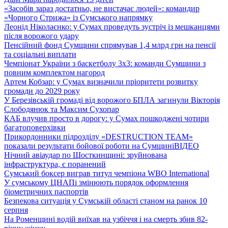
«Засобів зараз достатньо, не вистачає людей»: командир
«Чорного Стрижа» із Сумського напрямку
Леонід Ніколаєнко: у Сумах проведуть зустріч із мешканцями
після ворожого удару
Пенсійний фонд Сумщини спрямував 1,4 млрд грн на пенсії
та соціальні виплати
Чемпіонат України з баскетболу 3х3: команди Сумщини з
повним комплектом нагород
Артем Кобзар: у Сумах визначили пріоритети розвитку
громади до 2029 року
У Березівській громаді від ворожого БПЛА загинули Вікторія
Слободянюк та Максим Сухопар
КАБ влучив просто в дорогу: у Сумах пошкоджені чотири
багатоповерхівки
Прикордонники підрозділу «DESTRUCTION TEAM»
показали результати бойової роботи на Сумщині
ВІДЕО
Нічний авіаудар по Шосткинщині: зруйнована
інфраструктура, є поранений
Сумський боксер виграв титул чемпіона WBO International
У сумському ЦНАПі змінюють порядок оформлення
біометричних паспортів
Безпекова ситуація у Сумській області станом на ранок 10
серпня
На Роменщині водій виїхав на узбіччя і на смерть збив 82-