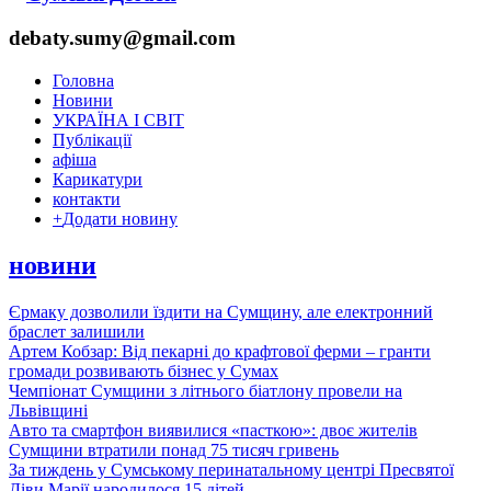
debaty.sumy@gmail.com
Головна
Новини
УКРАЇНА І СВІТ
Публікації
афіша
Карикатури
контакти
+
Додати новину
новини
Єрмаку дозволили їздити на Сумщину, але електронний
браслет залишили
Артем Кобзар: Від пекарні до крафтової ферми – гранти
громади розвивають бізнес у Сумах
Чемпіонат Сумщини з літнього біатлону провели на
Львівщині
Авто та смартфон виявилися «пасткою»: двоє жителів
Сумщини втратили понад 75 тисяч гривень
За тиждень у Сумському перинатальному центрі Пресвятої
Діви Марії народилося 15 дітей