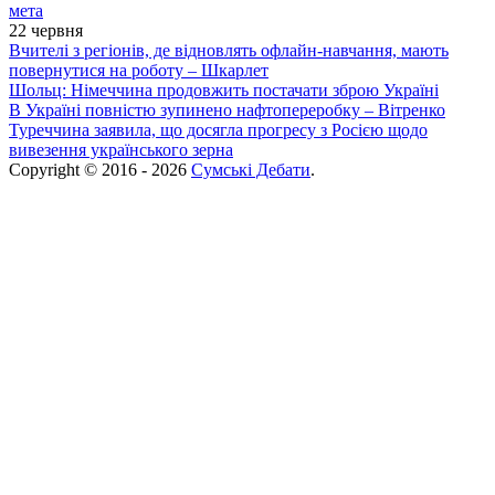
мета
22 червня
Вчителі з регіонів, де відновлять офлайн-навчання, мають
повернутися на роботу – Шкарлет
Шольц: Німеччина продовжить постачати зброю Україні
В Україні повністю зупинено нафтопереробку – Вітренко
Туреччина заявила, що досягла прогресу з Росією щодо
вивезення українського зерна
Copyright © 2016 - 2026
Сумські Дебати
.