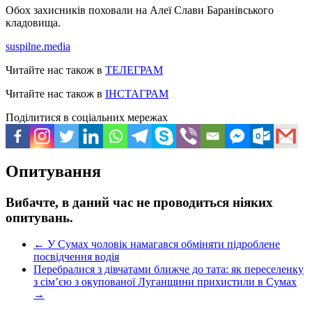
Обох захисників поховали на Алеї Слави Баранівського
кладовища.
suspilne.media
Читайте нас також в
ТЕЛЕГРАМ
Читайте нас також в
ІНСТАГРАМ
Поділитися в соціальних мережах
Опитування
Вибачте, в даний час не проводиться ніяких
опитувань.
←
У Сумах чоловік намагався обміняти підроблене
посвідчення водія
Перебралися з дівчатами ближче до тата: як переселенку
з сім’єю з окупованої Луганщини прихистили в Сумах
→