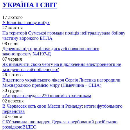
УКРАЇНА І СВІТ
17 лютого
У Білопіллі знову вибух
27 жовтня
На території Сумської громади поліція нейтралізувала бойову
частину ворожого БПЛА
08 січня
Деревина під прицілом: дискусії навколо нового
законопроєкту №4197-Д
07 червня
Як визначити свою чергу на відключення електроенергії не
заходячи на сайт обленерго?
26 лютого
Видатного українського лікаря Сергія Лисенка нагородили
Міжнародною премією миру (Німеччина – США)
30 грудня
«Аврора» передала 220 шоломів захисникам
02 вересня
В Черкассах есть свои Месси и Роналду: итоги футбольного
первенства
24 червня
СБУ заявила, що нардеп Деркач завербований російською
розвідкою
ВІДЕО