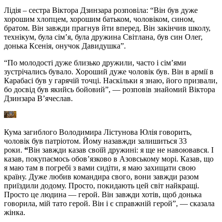
Лідія – сестра Віктора Дзинзара розповіла: “Він був дуже
хорошим хлопцем, хорошим батьком, чоловіком, сином,
братом. Він завжди прагнув йти вперед. Він закінчив школу,
технікум, була сім’я, була дружина Світлана, був син Олег,
донька Ксенія, онучок Давидушка”.
“По молодості дуже близько дружили, часто і сім’ями
зустрічались бувало. Хороший дуже чоловік був. Він в армії в
Карабасі був у гарячій точці. Наскільки я знаю, його призвали,
бо досвід був якийсь бойовий”, — розповів знайомий Віктора
Дзинзара В’ячеслав.
Кума загиблого Володимира Лістунова Юлія говорить,
чоловік був патріотом. Йому назавжди залишиться 33
роки.
“
Він завжди казав своїй дружині: я ще не навоювався. І
казав, покупаємось обов’язково в Азовському морі. Казав, що
я маю там в погребі з вами сидіти, я маю захищати свою
країну. Дуже любив командира свого, вони завжди разом
приїздили додому. Просто, покидають цей світ найкращі.
Просто це людина — герой. Він завжди хотів, щоб донька
говорила, мій тато герой. Він і є справжній герой”, — сказала
жінка.