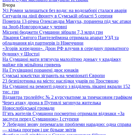
Вчора
Усі Ромни залишаться без води: на водозаборі сталася аварія
Ситуація на лінії фронту в Сумській області 5 серпня
Померла 13-річна Олександра Макуха, поранена під час атаки
на Зноб-Новгородське у червні
Місцеві бюджети Сумщини зібрали 7,3 млрд грн
Лікарня Святого Пантелеймона отримала апарат УЗД та
обладнання від партнерів із Німеччини
«Згорів зсередини». Дрон РФ влучив в середину приватного
будинку у Шостці
На Сумщині мати втягнула малолітню доньку у крадіжку
майже пів мільйона гривень
На Глухівщині поранені двоє юнаків
Сумські хокеїстки зіграють на чемпіонаті Європи
23 безпілотника на місто: наслідки ударів по Тростянцю
На Сумщині на ремонті одного з відділень лікарні вкрали 152
тис. грн
Відзавтра тролейбус № 2 курсуватиме за тимчасовим графіком
Через атаку дрона в Путивлі загинула жителька
Новослобідської громади
П’ять жителів Сумщини посмертно отримали відзнаки «За
заслуги перед Сумщиною» І ступеня
У Лебедині знову перемагали проблеми нарадою: одна справа
— кілька програм і ще більше звітів