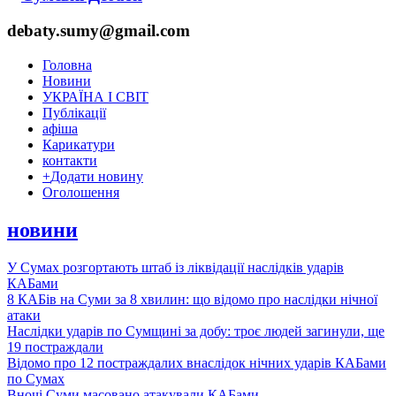
debaty.sumy@gmail.com
Головна
Новини
УКРАЇНА І СВІТ
Публікації
афіша
Карикатури
контакти
+
Додати новину
Оголошення
новини
У Сумах розгортають штаб із ліквідації наслідків ударів
КАБами
8 КАБів на Суми за 8 хвилин: що відомо про наслідки нічної
атаки
Наслідки ударів по Сумщині за добу: троє людей загинули, ще
19 постраждали
Відомо про 12 постраждалих внаслідок нічних ударів КАБами
по Сумах
Вночі Суми масовано атакували КАБами