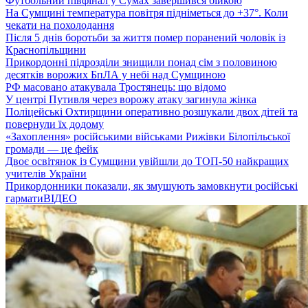
Футбольний півфінал у Сумах завершився бійкою
На Сумщині температура повітря підніметься до +37°. Коли
чекати на похолодання
Після 5 днів боротьби за життя помер поранений чоловік із
Краснопільщини
Прикордонні підрозділи знищили понад сім з половиною
десятків ворожих БпЛА у небі над Сумщиною
РФ масовано атакувала Тростянець: що відомо
У центрі Путивля через ворожу атаку загинула жінка
Поліцейські Охтирщини оперативно розшукали двох дітей та
повернули їх додому
«Захоплення» російськими військами Рижівки Білопільської
громади — це фейк
Двоє освітянок із Сумщини увійшли до ТОП-50 найкращих
учителів України
Прикордонники показали, як змушують замовкнути російські
гармати
ВІДЕО