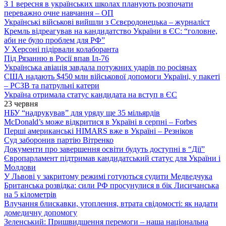
З 1 вересня в українських школах планують розпочати
переважно очне навчання – ОП
Українські військові вийшли з Сєвєродонецька – журналіст
Кремль відреагував на кандидатство України в ЄС: “головне,
аби не було проблем для РФ”
У Херсоні підірвали колаборанта
Під Рязанню в Росії впав Іл-76
Українська авіація завдала потужних ударів по росіянах
США надають $450 млн військової допомоги Україні, у пакеті
– РСЗВ та патрульні катери
Україна отримала статус кандидата на вступ в ЄС
23 червня
НБУ “надрукував” для уряду ще 35 мільярдів
McDonald’s може відкритися в Україні в серпні – Forbes
Перші американські HIMARS вже в Україні – Резніков
Суд заборонив партію Вітренко
Документи про завершення освіти будуть доступні в “Дії”
Європарламент підтримав кандидатський статус для України і
Молдови
У Львові у закритому режимі готуються судити Медведчука
Британська розвідка: сили РФ просунулися в бік Лисичанська
на 5 кілометрів
Влучання блискавки, утоплення, втрата свідомості: як надати
домедичну допомогу
Зеленський: Пришвидшення перемоги – наша національна