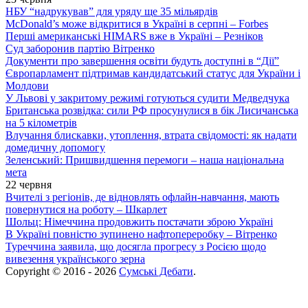
НБУ “надрукував” для уряду ще 35 мільярдів
McDonald’s може відкритися в Україні в серпні – Forbes
Перші американські HIMARS вже в Україні – Резніков
Суд заборонив партію Вітренко
Документи про завершення освіти будуть доступні в “Дії”
Європарламент підтримав кандидатський статус для України і
Молдови
У Львові у закритому режимі готуються судити Медведчука
Британська розвідка: сили РФ просунулися в бік Лисичанська
на 5 кілометрів
Влучання блискавки, утоплення, втрата свідомості: як надати
домедичну допомогу
Зеленський: Пришвидшення перемоги – наша національна
мета
22 червня
Вчителі з регіонів, де відновлять офлайн-навчання, мають
повернутися на роботу – Шкарлет
Шольц: Німеччина продовжить постачати зброю Україні
В Україні повністю зупинено нафтопереробку – Вітренко
Туреччина заявила, що досягла прогресу з Росією щодо
вивезення українського зерна
Copyright © 2016 - 2026
Сумські Дебати
.