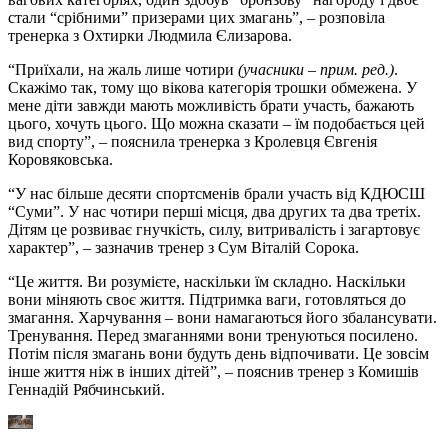
стали “срібними” призерами цих змагань”, – розповіла
тренерка з Охтирки Людмила Єлизарова.
“Приїхали, на жаль лише чотири
(учасники – прим. ред.)
.
Скажімо так, тому що вікова категорія трошки обмежена. У
мене діти завжди мають можливість брати участь, бажають
цього, хочуть цього. Що можна сказати – їм подобається цей
вид спорту”, – пояснила тренерка з Кролевця Євгенія
Коровяковська.
“У нас більше десяти спортсменів брали участь від КДЮСШ
“Суми”. У нас чотири перші місця, два других та два третіх.
Дітям це розвиває гнучкість, силу, витривалість і загартовує
характер”, – зазначив тренер з Сум Віталій Сорока.
“Це життя. Ви розумієте, наскільки їм складно. Наскільки
вони міняють своє життя. Підтримка ваги, готовляться до
змагання. Харчування – вони намагаються його збалансувати.
Тренування. Перед змаганнями вони тренуються посилено.
Потім після змагань вони будуть день відпочивати. Це зовсім
інше життя ніж в інших дітей”, – пояснив тренер з Комишів
Геннадій Рябчинський.