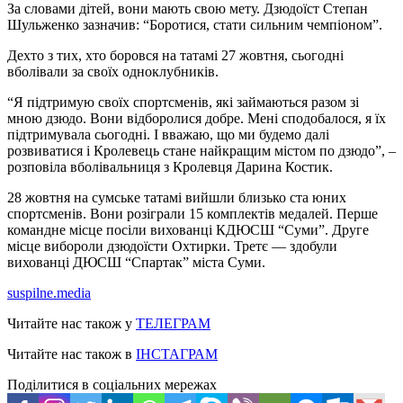
За словами дітей, вони мають свою мету. Дзюдоїст Степан
Шульженко зазначив: “Боротися, стати сильним чемпіоном”.
Дехто з тих, хто боровся на татамі 27 жовтня, сьогодні
вболівали за своїх одноклубників.
“Я підтримую своїх спортсменів, які займаються разом зі
мною дзюдо. Вони відборолися добре. Мені сподобалося, я їх
підтримувала сьогодні. І вважаю, що ми будемо далі
розвиватися і Кролевець стане найкращим містом по дзюдо”, –
розповіла вболівальниця з Кролевця Дарина Костик.
28 жовтня на сумське татамі вийшли близько ста юних
спортсменів. Вони розіграли 15 комплектів медалей. Перше
командне місце посіли вихованці КДЮСШ “Суми”. Друге
місце вибороли дзюдоїсти Охтирки. Третє — здобули
вихованці ДЮСШ “Спартак” міста Суми.
suspilne.media
Читайте нас також у
ТЕЛЕГРАМ
Читайте нас також в
ІНСТАГРАМ
Поділитися в соціальних мережах