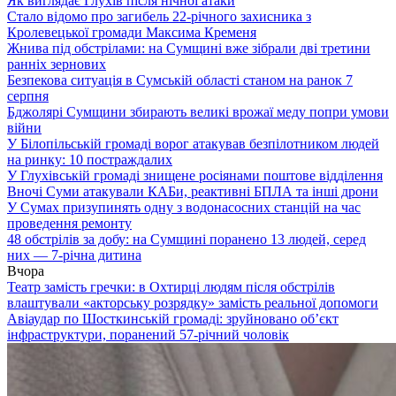
Як виглядає Глухів після нічної атаки
Стало відомо про загибель 22-річного захисника з
Кролевецької громади Максима Кременя
Жнива під обстрілами: на Сумщині вже зібрали дві третини
ранніх зернових
Безпекова ситуація в Сумській області станом на ранок 7
серпня
Бджолярі Сумщини збирають великі врожаї меду попри умови
війни
У Білопільській громаді ворог атакував безпілотником людей
на ринку: 10 постраждалих
У Глухівській громаді знищене росіянами поштове відділення
Вночі Суми атакували КАБи, реактивні БПЛА та інші дрони
У Сумах призупинять одну з водонасосних станцій на час
проведення ремонту
48 обстрілів за добу: на Сумщині поранено 13 людей, серед
них — 7-річна дитина
Вчора
Театр замість гречки: в Охтирці людям після обстрілів
влаштували «акторську розрядку» замість реальної допомоги
Авіаудар по Шосткинській громаді: зруйновано об’єкт
інфраструктури, поранений 57-річний чоловік