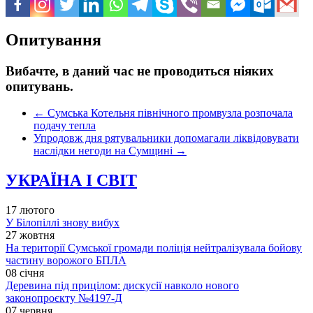
Опитування
Вибачте, в даний час не проводиться ніяких
опитувань.
←
Сумська Котельня північного промвузла розпочала
подачу тепла
Упродовж дня рятувальники допомагали ліквідовувати
наслідки негоди на Сумщині
→
УКРАЇНА І СВІТ
17 лютого
У Білопіллі знову вибух
27 жовтня
На території Сумської громади поліція нейтралізувала бойову
частину ворожого БПЛА
08 січня
Деревина під прицілом: дискусії навколо нового
законопроєкту №4197-Д
07 червня