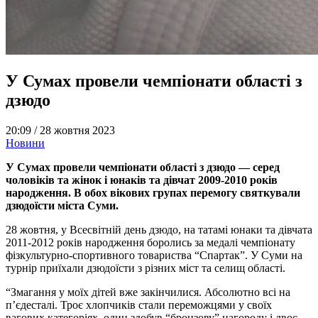
У Сумах провели чемпіонати області з
дзюдо
20:09 /
28 жовтня 2023
Новини
У Сумах провели чемпіонати області з дзюдо — серед
чоловіків та жінок і юнаків та дівчат 2009-2010 років
народження. В обох вікових групах перемогу святкували
дзюдоїсти міста Суми.
28 жовтня, у Всесвітній день дзюдо, на татамі юнаки та дівчата
2011-2012 років народження боролись за медалі чемпіонату
фізкультурно-спортивного товариства “Спартак”. У Суми на
турнір приїхали дзюдоїсти з різних міст та селищ області.
“Змагання у моїх дітей вже закінчилися. Абсолютно всі на
п’єдесталі. Троє хлопчиків стали переможцями у своїх
вагових категоріях, один здобув “бронзову” нагороду і двоє