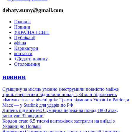
debaty.sumy@gmail.com
Головна
Новини
УКРАЇНА І СВІТ
Публікації
афіша
Карикатури
контакти
+
Додати новину
Оголошення
новини
Сумщину за місяць умовно знеструмили повністю майже
тричі: енергетики відновили понад 1,34 млн підключень
«Імпульс згас за лічені дні»: Трамп відмовив Україні в Patriot, а
Маск — у Starlink для ударів по РФ
Липень під вогнем: Сумщина пережила понад 1800 атак,
загинули 32 людини
Кордон став: 6,5 тисячі вантажівок застрягли на виїзді з
України до Польщі
Ветеранам Сумщини спростять доступ до пенсій і виплат: