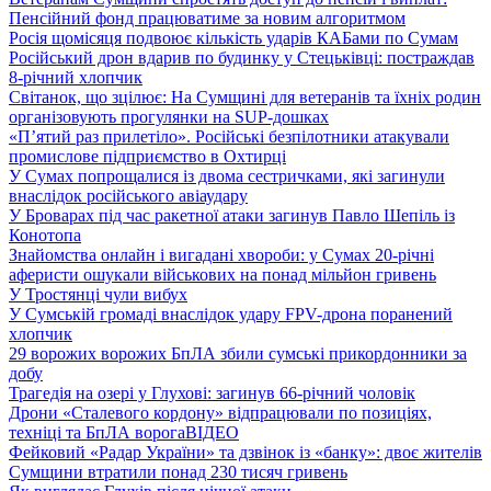
Пенсійний фонд працюватиме за новим алгоритмом
Росія щомісяця подвоює кількість ударів КАБами по Сумам
Російський дрон вдарив по будинку у Стецьківці: постраждав
8-річний хлопчик
Світанок, що зцілює: На Сумщині для ветеранів та їхніх родин
організовують прогулянки на SUP-дошках
«П’ятий раз прилетіло». Російські безпілотники атакували
промислове підприємство в Охтирці
У Сумах попрощалися із двома сестричками, які загинули
внаслідок російського авіаудару
У Броварах під час ракетної атаки загинув Павло Шепіль із
Конотопа
Знайомства онлайн і вигадані хвороби: у Сумах 20-річні
аферисти ошукали військових на понад мільйон гривень
У Тростянці чули вибух
У Сумській громаді внаслідок удару FPV-дрона поранений
хлопчик
29 ворожих ворожих БпЛА збили сумські прикордонники за
добу
Трагедія на озері у Глухові: загинув 66-річний чоловік
Дрони «Сталевого кордону» відпрацювали по позиціях,
техніці та БпЛА ворога
ВІДЕО
Фейковий «Радар України» та дзвінок із «банку»: двоє жителів
Сумщини втратили понад 230 тисяч гривень