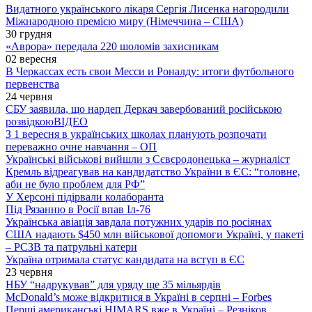
Видатного українського лікаря Сергія Лисенка нагородили
Міжнародною премією миру (Німеччина – США)
30 грудня
«Аврора» передала 220 шоломів захисникам
02 вересня
В Черкассах есть свои Месси и Роналду: итоги футбольного
первенства
24 червня
СБУ заявила, що нардеп Деркач завербований російською
розвідкою
ВІДЕО
З 1 вересня в українських школах планують розпочати
переважно очне навчання – ОП
Українські військові вийшли з Сєвєродонецька – журналіст
Кремль відреагував на кандидатство України в ЄС: “головне,
аби не було проблем для РФ”
У Херсоні підірвали колаборанта
Під Рязанню в Росії впав Іл-76
Українська авіація завдала потужних ударів по росіянах
США надають $450 млн військової допомоги Україні, у пакеті
– РСЗВ та патрульні катери
Україна отримала статус кандидата на вступ в ЄС
23 червня
НБУ “надрукував” для уряду ще 35 мільярдів
McDonald’s може відкритися в Україні в серпні – Forbes
Перші американські HIMARS вже в Україні – Резніков