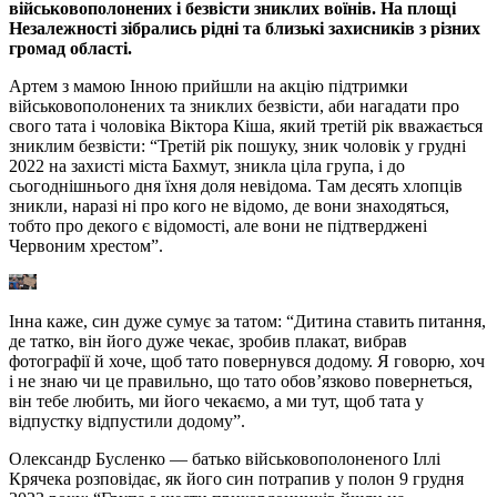
військовополонених і безвісти зниклих воїнів. На площі
Незалежності зібрались рідні та близькі захисників з різних
громад області.
Артем з мамою Інною прийшли на акцію підтримки
військовополонених та зниклих безвісти, аби нагадати про
свого тата і чоловіка Віктора Кіша, який третій рік вважається
зниклим безвісти: “Третій рік пошуку, зник чоловік у грудні
2022 на захисті міста Бахмут, зникла ціла група, і до
сьогоднішнього дня їхня доля невідома. Там десять хлопців
зникли, наразі ні про кого не відомо, де вони знаходяться,
тобто про декого є відомості, але вони не підтверджені
Червоним хрестом”.
Інна каже, син дуже сумує за татом: “Дитина ставить питання,
де татко, він його дуже чекає, зробив плакат, вибрав
фотографії й хоче, щоб тато повернувся додому. Я говорю, хоч
і не знаю чи це правильно, що тато обов’язково повернеться,
він тебе любить, ми його чекаємо, а ми тут, щоб тата у
відпустку відпустили додому”.
Олександр Бусленко — батько військовополоненого Іллі
Крячека розповідає, як його син потрапив у полон 9 грудня