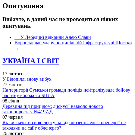
Опитування
Вибачте, в даний час не проводиться ніяких
опитувань.
←
У Лебедині відкрили Алею Слави
Ворог завдав удару по цивільній інфраструктурі Шостки
→
УКРАЇНА І СВІТ
17 лютого
У Білопіллі знову вибух
27 жовтня
На території Сумської громади поліція нейтралізувала бойову
частину ворожого БПЛА
08 січня
Деревина під прицілом: дискусії навколо нового
законопроєкту №4197-Д
07 червня
Як визначити свою чергу на відключення електроенергії не
заходячи на сайт обленерго?
26 лютого