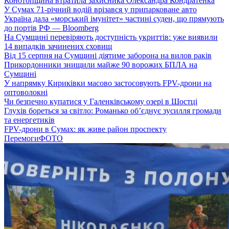
Конотопщина втратила захисника Олександра Кондратенка
У Сумах 71-річний водій врізався у припарковане авто
Україна дала «морський імунітет» частині суден, що прямують
до портів РФ — Bloomberg
На Сумщині перевіряють доступність укриттів: уже виявили
14 випадків зачинених сховищ
Від 15 серпня на Сумщині діятиме заборона на вилов раків
Прикордонники знищили майже 90 ворожих БПЛА на
Сумщині
У напрямку Кириківки масово застосовують FPV-дрони на
оптоволокні
Чи безпечно купатися у Галенківському озері в Шостці
Глухів бореться за світло: Романько об’єднує зусилля громади
та енергетиків
FPV-дрони в Сумах: як живе район проспекту
Перемоги
ФОТО