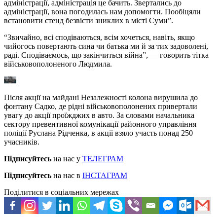
адміністрації, адміністрація це бачить. Звертались до
адміністрації, вона погодилась нам допомогти. Пообіцяли
встановити стенд безвісти зниклих в місті Суми”.
“Звичайно, всі сподіваються, всім хочеться, навіть, якщо
чийогось повертають сина чи батька ми й за тих задоволені,
раді. Сподіваємось, що закінчиться війна”, — говорить тітка
військовополоненого Людмила.
Після акції на майдані Незалежності колона вирушила до
фонтану Садко, де рідні військовополонених привертали
увагу до акції проїжджих в авто. За словами начальника
сектору превентивної комунікації районного управління
поліції Руслана Рідченка, в акції взяло участь понад 250
учасників.
Підписуйтесь
на нас у
ТЕЛЕГРАМ
Підписуйтесь
на нас в
ІНСТАГРАМ
Поділитися в соціальних мережах