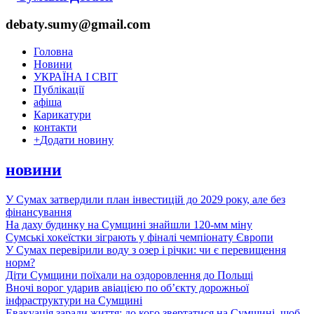
debaty.sumy@gmail.com
Головна
Новини
УКРАЇНА І СВІТ
Публікації
афіша
Карикатури
контакти
+
Додати новину
новини
У Сумах затвердили план інвестицій до 2029 року, але без
фінансування
На даху будинку на Сумщині знайшли 120-мм міну
Сумські хокеїстки зіграють у фіналі чемпіонату Європи
У Сумах перевірили воду з озер і річки: чи є перевищення
норм?
Діти Сумщини поїхали на оздоровлення до Польщі
Вночі ворог ударив авіацією по обʼєкту дорожньої
інфраструктури на Сумщині
Евакуація заради життя: до кого звертатися на Сумщині, щоб