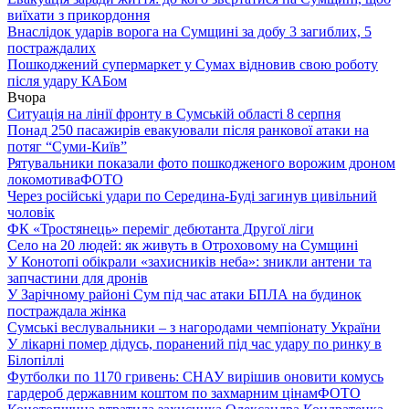
виїхати з прикордоння
Внаслідок ударів ворога на Сумщині за добу 3 загиблих, 5
постраждалих
Пошкоджений супермаркет у Сумах відновив свою роботу
після удару КАБом
Вчора
Ситуація на лінії фронту в Сумській області 8 серпня
Понад 250 пасажирів евакуювали після ранкової атаки на
потяг “Суми-Київ”
Рятувальники показали фото пошкодженого ворожим дроном
локомотива
ФОТО
Через російські удари по Середина-Буді загинув цивільний
чоловік
ФК «Тростянець» переміг дебютанта Другої ліги
Село на 20 людей: як живуть в Отроховому на Сумщині
У Конотопі обікрали «захисників неба»: зникли антени та
запчастини для дронів
У Зарічному районі Сум під час атаки БПЛА на будинок
постраждала жінка
Сумські веслувальники – з нагородами чемпіонату України
У лікарні помер дідусь, поранений під час удару по ринку в
Білопіллі
Футболки по 1170 гривень: СНАУ вирішив оновити комусь
гардероб державним коштом по захмарним цінам
ФОТО