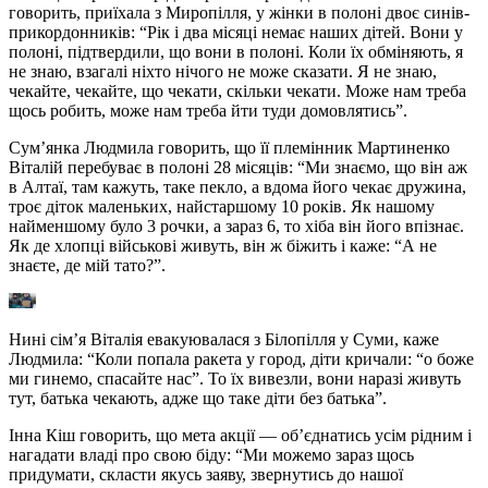
говорить, приїхала з Миропілля, у жінки в полоні двоє синів-
прикордонників: “Рік і два місяці немає наших дітей. Вони у
полоні, підтвердили, що вони в полоні. Коли їх обміняють, я
не знаю, взагалі ніхто нічого не може сказати. Я не знаю,
чекайте, чекайте, що чекати, скільки чекати. Може нам треба
щось робить, може нам треба йти туди домовлятись”.
Сум’янка Людмила говорить, що її племінник Мартиненко
Віталій перебуває в полоні 28 місяців: “Ми знаємо, що він аж
в Алтаї, там кажуть, таке пекло, а вдома його чекає дружина,
троє діток маленьких, найстаршому 10 років. Як нашому
найменшому було 3 рочки, а зараз 6, то хіба він його впізнає.
Як де хлопці військові живуть, він ж біжить і каже: “А не
знаєте, де мій тато?”.
Нині сім’я Віталія евакуювалася з Білопілля у Суми, каже
Людмила: “Коли попала ракета у город, діти кричали: “о боже
ми гинемо, спасайте нас”. То їх вивезли, вони наразі живуть
тут, батька чекають, адже що таке діти без батька”.
Інна Кіш говорить, що мета акції — об’єднатись усім рідним і
нагадати владі про свою біду: “Ми можемо зараз щось
придумати, скласти якусь заяву, звернутись до нашої