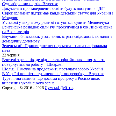
Суд заборонив партію Вітренко
Документи про завершення освіти будуть доступні в “Дії”
Європарламент підтримав кандидатський статус для України і
Молдови
У Львові у закритому режимі готуються судити Медведчука
Британська розвідка: сили РФ просунулися в бік Лисичанська
на 5 кілометрів
Влучання блискавки, утоплення, втрата свідомості: як надати
домедичну допомогу
Зеленський: Пришвидшення перемоги – наша національна
мета
22 червня
Вчителі з регіонів, де відновлять офлайн-навчання, мають
повернутися на роботу – Шкарлет
Шольц: Німеччина продовжить постачати зброю Україні
В Україні повністю зупинено нафтопереробку – Вітренко
Туреччина заявила, що досягла прогресу з Росією щодо
вивезення українського зерна
Copyright © 2016 - 2026
Сумські Дебати
.