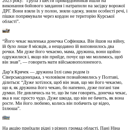
2023 року: “Група з шести прикордонників йшли на
виконання бойового завдання і натрапили на засідку ворожої
ДРГ. Вони взяли їх у полон, зняли одежу, зняли особисті речі, і
пішки попрямували через кордон не територію Курської
області”.
“Його чекає маленька донечка Софіюшка. Він йшов на війну,
їй було лише 8 місяців, а нещодавно їй виповнилось два
рочки. Ми дуже його чекаємо, мама, дружина, вони щойно
одружилися і, якщо він прийде, почує що ми молимось, щоб
він знав”, — говорить мати військовополоненого.
Дар’я Крячек — дружина Іллі сама родом із
Сіверськодонецька, з чоловіком познайомились у Полтаві,
ділиться: “Дуже хотілося, щоб він знав, що ми його чекаємо,
що я, як дружина його чекаю, бо напевно, дуже погані там
думки. Не дивлячись на те, що їм там говорять, донечка чекає,
яка в нас просто чудо. Дуже шкода, що він не бачить, як вона
росте. Ми його любимо, колись він побачить це відео,
Іллюша”.
На акцію приїхали рідні з різних громад області. Пані Ніна