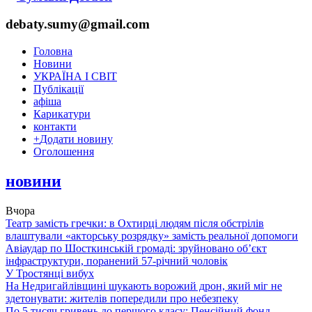
debaty.sumy@gmail.com
Головна
Новини
УКРАЇНА І СВІТ
Публікації
афіша
Карикатури
контакти
+
Додати новину
Оголошення
новини
Вчора
Театр замість гречки: в Охтирці людям після обстрілів
влаштували «акторську розрядку» замість реальної допомоги
Авіаудар по Шосткинській громаді: зруйновано об’єкт
інфраструктури, поранений 57-річний чоловік
У Тростянці вибух
На Недригайлівщині шукають ворожий дрон, який міг не
здетонувати: жителів попередили про небезпеку
По 5 тисяч гривень до першого класу: Пенсійний фонд