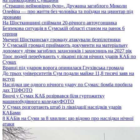
на прикордонні Сумщини
«Страшно неймовірно було». Дружина загиблого Миколи
Олефіра — про життя без чоловіка та поїздки на цвинтар під
дронами
На Шосткинщині спіймали 20-річного автоугонщика
Безпекова ситуація в Сумській області станом на ранок 6
серпня
Увечері Шосткинську громаду атакували безпілотники
У Сумській громаді приймають документи на матеріальну
допомогу дітям загиблих захисників і захисниць на 2027 рік
Троє людей перебувають у лікарні після нічних ударів КАБ по
Сумах
Вранці під ударом ворога опинилася Глухівська громада
До трьох університетів Сум подали майже 11,8 тисячі заяв на
вступ
Наслідки ще одного нічного удару по Сумах: бомба пробила
дах ТЦ
ФОТО
Вночі у Сумах КАБ розірвався біля гуртожитку
машинобудівного коледжу
ФОТО
У Сумах розгортають штаб із ліквідації наслідків ударів
КАБами
8 КАБів на Суми за 8 хвилин: що відомо про наслідки нічної
атаки