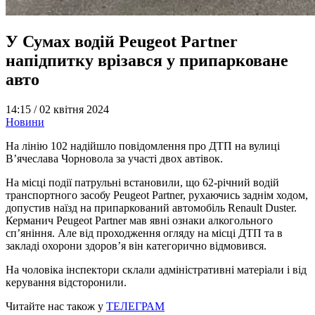
У Сумах водій Peugeot Partner
напідпитку врізався у припарковане
авто
14:15 /
02 квітня 2024
Новини
На лінію 102 надійшло повідомлення про ДТП на вулиці
В’ячеслава Чорновола за участі двох автівок.
На місці події патрульні встановили, що 62-річний водій
транспортного засобу Peugeot Partner, рухаючись заднім ходом,
допустив наїзд на припаркований автомобіль Renault Duster.
Керманич Peugeot Partner мав явні ознаки алкогольного
сп’яніння. Але від проходження огляду на місці ДТП та в
закладі охорони здоров’я він категорично відмовився.
На чоловіка інспектори склали адміністративні матеріали і від
керування відсторонили.
Читайте нас також у
ТЕЛЕГРАМ