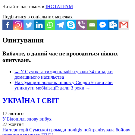
Читайте нас також в
ІНСТАГРАМ
Поділитися в соціальних мережах
Опитування
Вибачте, в даний час не проводиться ніяких
опитувань.
←
У Сумах за тиждень зафіксували 34 випадки
домашнього насильства
На Сумщині чоловік пішов у Свідки Єгови аби
уникнути мобілізації: дали 3 роки
→
УКРАЇНА І СВІТ
17 лютого
У Білопіллі знову вибух
27 жовтня
На території Сумської громади поліція нейтралізувала бойову