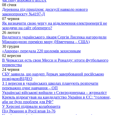
частину ворожого БПЛА
08 січня
Деревина під прицілом: дискусії навколо нового
законопроєкту №4197-Д
07 червня
Як визначити свою чергу на відключення електроенергії не
заходячи на сайт обленерго?
26 лютого
Видатного українського лікаря Сергія Лисенка нагородили
Міжнародною премією миру (Німеччина – США)
30 грудня
«Аврора» передала 220 шоломів захисникам
02 вересня
В Черкассах есть свои Месси и Роналду: итоги футбольного
первенства
24 червня
СБУ заявила, що нардеп Деркач завербований російською
розвідкою
ВІДЕО
З 1 вересня в українських школах планують розпочати
переважно очне навчання – ОП
Українські військові вийшли з Сєвєродонецька – журналіст
Кремль відреагував на кандидатство України в ЄС: “головне,
аби не було проблем для РФ”
У Херсоні підірвали колаборанта
Під Рязанню в Росії впав Іл-76