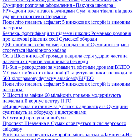
Сумщини розпочав оформлення «Пакунка школяра»
FPV-дрони вже літають вулицями Сум: люди тікали від двох
ударів на проспекті Перемоги
Поки літо плавить асфальт: 5 книжкових історій із зимовим
настроєм
Безпека, фортифікації та підземні школи: Романько розповів
про ключові рішення сесії Сумської облради
ДБР прийшло з обшуками до податкової Сумщини: справа
стосується ймовірного хабаря
Села Шосткинської громади накрила серія ударів: частина
населених пунктів залишилася без води
P1-Sun – рекордсмен за мемами та збитими дронами
ВІДЕО
У Сумах вибухотехніки поліції та рятувальники знешкодили
500-кілограмову фугасну авіабомбу
ВІДЕО
Поки літо плавить асфальт: 5 книжкових історій із зимовим
настроєм
У Шостці за майже 60 мільйонів гривень модернізують
навчальний корпус центру ПТО
«Вирішувала питання» за $7 тисяч: адвокатку із Сумщини
судитимуть за оборудку з відстрочками
В Охтирці пролунали вибухи
Проспект Шевченка в Сумах оговтується після чергового
авіаудару
Росіяни застосовують саморобні міни-пастки «Лампочка-Н»