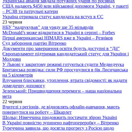
Українська авіація завдала потужних ударів по росіянах
США надають $450 млн військової допомоги Україні, у пакеті
– РСЗВ та патрульні катери
Україна отримала статус кандидата на вступ в ЄС
23 червня
НБУ “надрукував” для уряду ще 35 мільярдів
McDonald’s може відкритися в Україні в серпні – Forbes
Перші американські HIMARS вже в Україні – Резніков
Суд заборонив партію Вітренко
Документи про завершення освіти будуть доступні в “Дії”
Європарламент підтримав кандидатський статус для України і
Молдови
У Львові у закритому режимі готуються судити Медведчука
Британська розвідка: сили РФ просунулися в бік Лисичанська
на 5 кілометрів
Влучання блискавки, утоплення, втрата свідомості: як надати
домедичну допомогу
Зеленський: Пришвидшення перемоги – наша національна
мета
22 червня
Вчителі з регіонів, де відновлять офлайн-навчання, мають
повернутися на роботу – Шкарлет
Шольц: Німеччина продовжить постачати зброю Україні
В Україні повністю зупинено нафтопереробку – Вітренко
Туреччина заявила, що досягла прогресу з Росією щодо