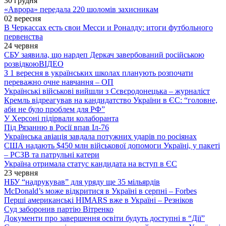
30 грудня
«Аврора» передала 220 шоломів захисникам
02 вересня
В Черкассах есть свои Месси и Роналду: итоги футбольного
первенства
24 червня
СБУ заявила, що нардеп Деркач завербований російською
розвідкою
ВІДЕО
З 1 вересня в українських школах планують розпочати
переважно очне навчання – ОП
Українські військові вийшли з Сєвєродонецька – журналіст
Кремль відреагував на кандидатство України в ЄС: “головне,
аби не було проблем для РФ”
У Херсоні підірвали колаборанта
Під Рязанню в Росії впав Іл-76
Українська авіація завдала потужних ударів по росіянах
США надають $450 млн військової допомоги Україні, у пакеті
– РСЗВ та патрульні катери
Україна отримала статус кандидата на вступ в ЄС
23 червня
НБУ “надрукував” для уряду ще 35 мільярдів
McDonald’s може відкритися в Україні в серпні – Forbes
Перші американські HIMARS вже в Україні – Резніков
Суд заборонив партію Вітренко
Документи про завершення освіти будуть доступні в “Дії”