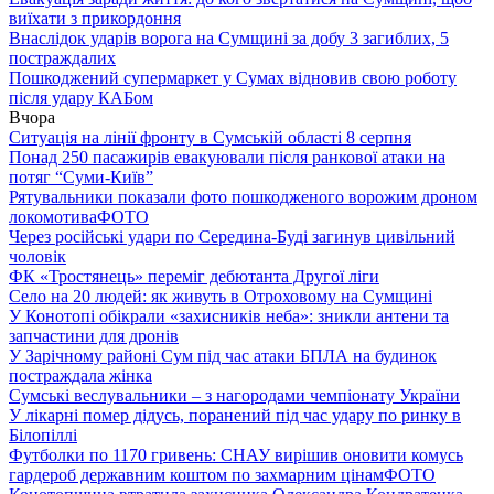
виїхати з прикордоння
Внаслідок ударів ворога на Сумщині за добу 3 загиблих, 5
постраждалих
Пошкоджений супермаркет у Сумах відновив свою роботу
після удару КАБом
Вчора
Ситуація на лінії фронту в Сумській області 8 серпня
Понад 250 пасажирів евакуювали після ранкової атаки на
потяг “Суми-Київ”
Рятувальники показали фото пошкодженого ворожим дроном
локомотива
ФОТО
Через російські удари по Середина-Буді загинув цивільний
чоловік
ФК «Тростянець» переміг дебютанта Другої ліги
Село на 20 людей: як живуть в Отроховому на Сумщині
У Конотопі обікрали «захисників неба»: зникли антени та
запчастини для дронів
У Зарічному районі Сум під час атаки БПЛА на будинок
постраждала жінка
Сумські веслувальники – з нагородами чемпіонату України
У лікарні помер дідусь, поранений під час удару по ринку в
Білопіллі
Футболки по 1170 гривень: СНАУ вирішив оновити комусь
гардероб державним коштом по захмарним цінам
ФОТО