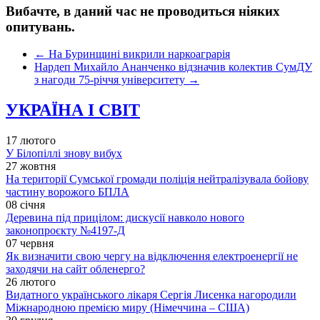
Вибачте, в даний час не проводиться ніяких
опитувань.
←
На Буринщині викрили наркоаграрія
Нардеп Михайло Ананченко відзначив колектив СумДУ
з нагоди 75-річчя університету
→
УКРАЇНА І СВІТ
17 лютого
У Білопіллі знову вибух
27 жовтня
На території Сумської громади поліція нейтралізувала бойову
частину ворожого БПЛА
08 січня
Деревина під прицілом: дискусії навколо нового
законопроєкту №4197-Д
07 червня
Як визначити свою чергу на відключення електроенергії не
заходячи на сайт обленерго?
26 лютого
Видатного українського лікаря Сергія Лисенка нагородили
Міжнародною премією миру (Німеччина – США)