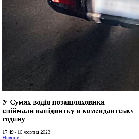
У Сумах водія позашляховика
спіймали напідпитку в комендантську
годину
17:49 /
16 жовтня 2023
Новини