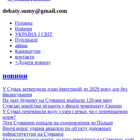
debaty.sumy@gmail.com
Головна
Новини
УКРАЇНА І СВІТ
Публікації
афіша
Карикатури
контакти
+
Додати новину
новини
У Сумах затвердили план інвестицій до 2029 року, але без
фінансування
На даху будинку на Сумщині знайшли 120-мм міну
Сумські хокеїстки зіграють у фіналі чемпіонату Європи
У Сумах перевірили воду з озер і річки: чи є перевищення
норм?
Діти Сумщини поїхали на оздоровлення до Польщі
Вночі ворог ударив авіацією по обʼєкту дорожньої
інфраструктури на Сумщині
Евакуація заради життя: до кого звертатися на Сумщині, щоб