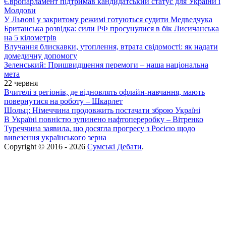
Європарламент підтримав кандидатський статус для України і
Молдови
У Львові у закритому режимі готуються судити Медведчука
Британська розвідка: сили РФ просунулися в бік Лисичанська
на 5 кілометрів
Влучання блискавки, утоплення, втрата свідомості: як надати
домедичну допомогу
Зеленський: Пришвидшення перемоги – наша національна
мета
22 червня
Вчителі з регіонів, де відновлять офлайн-навчання, мають
повернутися на роботу – Шкарлет
Шольц: Німеччина продовжить постачати зброю Україні
В Україні повністю зупинено нафтопереробку – Вітренко
Туреччина заявила, що досягла прогресу з Росією щодо
вивезення українського зерна
Copyright © 2016 - 2026
Сумські Дебати
.