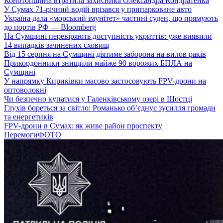
Конотопщина втратила захисника Олександра Кондратенка
У Сумах 71-річний водій врізався у припарковане авто
Україна дала «морський імунітет» частині суден, що прямують
до портів РФ — Bloomberg
На Сумщині перевіряють доступність укриттів: уже виявили
14 випадків зачинених сховищ
Від 15 серпня на Сумщині діятиме заборона на вилов раків
Прикордонники знищили майже 90 ворожих БПЛА на
Сумщині
У напрямку Кириківки масово застосовують FPV-дрони на
оптоволокні
Чи безпечно купатися у Галенківському озері в Шостці
Глухів бореться за світло: Романько об’єднує зусилля громади
та енергетиків
FPV-дрони в Сумах: як живе район проспекту
Перемоги
ФОТО