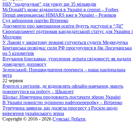
НБУ “надрукував” для уряду ще 35 мільярдів
McDonald’s може відкритися в Україні в серпні – Forbes
Перші американські HIMARS вже в Україні – Резніков
Суд заборонив партію Вітренко
Документи про завершення освіти будуть доступні в “Дії”
Європарламент підтримав кандидатський статус для України і
Молдови
У Львові у закритому режимі готуються судити Медведчука
Британська розвідка: сили РФ просунулися в бік Лисичанська
на 5 кілометрів
Влучання блискавки, утоплення, втрата свідомості: як надати
домедичну допомогу
Зеленський: Пришвидшення перемоги – наша національна
мета
22 червня
Вчителі з регіонів, де відновлять офлайн-навчання, мають
повернутися на роботу – Шкарлет
Шольц: Німеччина продовжить постачати зброю Україні
В Україні повністю зупинено нафтопереробку – Вітренко
Туреччина заявила, що досягла прогресу з Росією щодо
вивезення українського зерна
Copyright © 2016 - 2026
Сумські Дебати
.