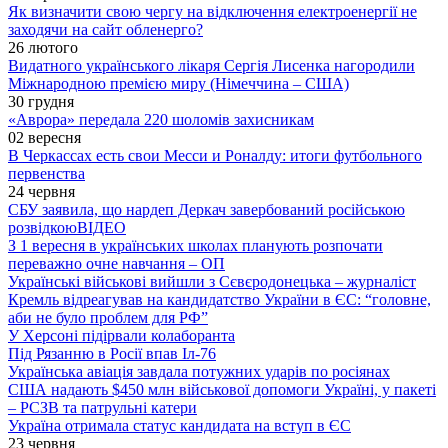
Як визначити свою чергу на відключення електроенергії не
заходячи на сайт обленерго?
26 лютого
Видатного українського лікаря Сергія Лисенка нагородили
Міжнародною премією миру (Німеччина – США)
30 грудня
«Аврора» передала 220 шоломів захисникам
02 вересня
В Черкассах есть свои Месси и Роналду: итоги футбольного
первенства
24 червня
СБУ заявила, що нардеп Деркач завербований російською
розвідкою
ВІДЕО
З 1 вересня в українських школах планують розпочати
переважно очне навчання – ОП
Українські військові вийшли з Сєвєродонецька – журналіст
Кремль відреагував на кандидатство України в ЄС: “головне,
аби не було проблем для РФ”
У Херсоні підірвали колаборанта
Під Рязанню в Росії впав Іл-76
Українська авіація завдала потужних ударів по росіянах
США надають $450 млн військової допомоги Україні, у пакеті
– РСЗВ та патрульні катери
Україна отримала статус кандидата на вступ в ЄС
23 червня