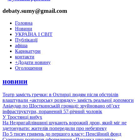
debaty.sumy@gmail.com
Головна
Новини
УКРАЇНА І СВІТ
Публікації
афіша
Карикатури
контакти
+
Додати новину
Оголошення
новини
Театр замість гречки: в Охтирці людям після обстрілів
влаштували «акторську розрядку» замість реальної допомоги
Авіаудар по Шосткинській громаді: зруйновано об’єкт
інфраструктури, поранений 57-річний чоловік
У Тростянці вибух
На Недригайлівщині шукають ворожий дрон, який міг не
здетонувати: жителів попередили про небезпеку
По 5 тисяч гривень до першого класу: Пенсійний фонд
Сумщини розпочав оформлення «Пакунка школяра»