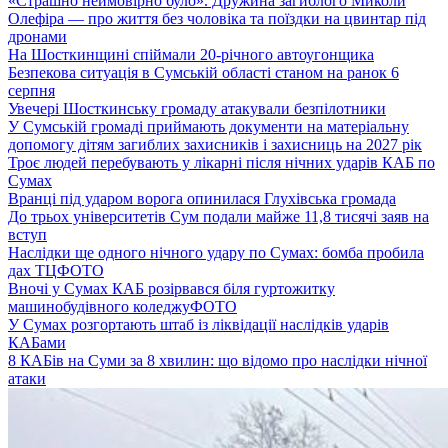
«Страшно неймовірно було». Дружина загиблого Миколи
Олефіра — про життя без чоловіка та поїздки на цвинтар під
дронами
На Шосткинщині спіймали 20-річного автоугонщика
Безпекова ситуація в Сумській області станом на ранок 6
серпня
Увечері Шосткинську громаду атакували безпілотники
У Сумській громаді приймають документи на матеріальну
допомогу дітям загиблих захисників і захисниць на 2027 рік
Троє людей перебувають у лікарні після нічних ударів КАБ по
Сумах
Вранці під ударом ворога опинилася Глухівська громада
До трьох університетів Сум подали майже 11,8 тисячі заяв на
вступ
Наслідки ще одного нічного удару по Сумах: бомба пробила
дах ТЦ
ФОТО
Вночі у Сумах КАБ розірвався біля гуртожитку
машинобудівного коледжу
ФОТО
У Сумах розгортають штаб із ліквідації наслідків ударів
КАБами
8 КАБів на Суми за 8 хвилин: що відомо про наслідки нічної
атаки