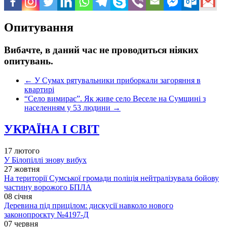
Опитування
Вибачте, в даний час не проводиться ніяких
опитувань.
←
У Сумах рятувальники приборкали загоряння в
квартирі
“Село вимирає”. Як живе село Веселе на Сумщині з
населенням у 53 людини
→
УКРАЇНА І СВІТ
17 лютого
У Білопіллі знову вибух
27 жовтня
На території Сумської громади поліція нейтралізувала бойову
частину ворожого БПЛА
08 січня
Деревина під прицілом: дискусії навколо нового
законопроєкту №4197-Д
07 червня