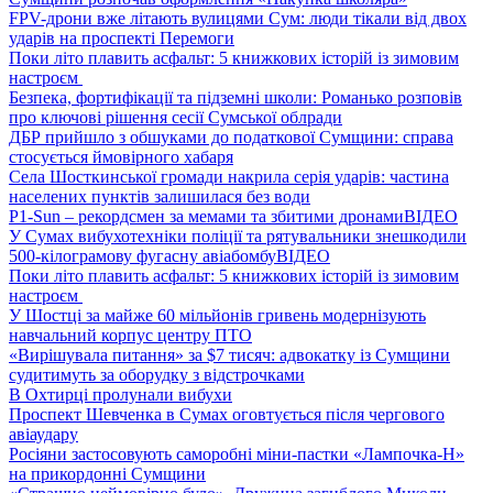
FPV-дрони вже літають вулицями Сум: люди тікали від двох
ударів на проспекті Перемоги
Поки літо плавить асфальт: 5 книжкових історій із зимовим
настроєм
Безпека, фортифікації та підземні школи: Романько розповів
про ключові рішення сесії Сумської облради
ДБР прийшло з обшуками до податкової Сумщини: справа
стосується ймовірного хабаря
Села Шосткинської громади накрила серія ударів: частина
населених пунктів залишилася без води
P1-Sun – рекордсмен за мемами та збитими дронами
ВІДЕО
У Сумах вибухотехніки поліції та рятувальники знешкодили
500-кілограмову фугасну авіабомбу
ВІДЕО
Поки літо плавить асфальт: 5 книжкових історій із зимовим
настроєм
У Шостці за майже 60 мільйонів гривень модернізують
навчальний корпус центру ПТО
«Вирішувала питання» за $7 тисяч: адвокатку із Сумщини
судитимуть за оборудку з відстрочками
В Охтирці пролунали вибухи
Проспект Шевченка в Сумах оговтується після чергового
авіаудару
Росіяни застосовують саморобні міни-пастки «Лампочка-Н»
на прикордонні Сумщини