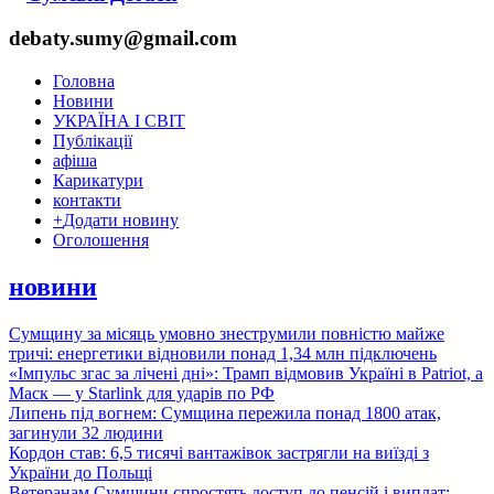
debaty.sumy@gmail.com
Головна
Новини
УКРАЇНА І СВІТ
Публікації
афіша
Карикатури
контакти
+
Додати новину
Оголошення
новини
Сумщину за місяць умовно знеструмили повністю майже
тричі: енергетики відновили понад 1,34 млн підключень
«Імпульс згас за лічені дні»: Трамп відмовив Україні в Patriot, а
Маск — у Starlink для ударів по РФ
Липень під вогнем: Сумщина пережила понад 1800 атак,
загинули 32 людини
Кордон став: 6,5 тисячі вантажівок застрягли на виїзді з
України до Польщі
Ветеранам Сумщини спростять доступ до пенсій і виплат: