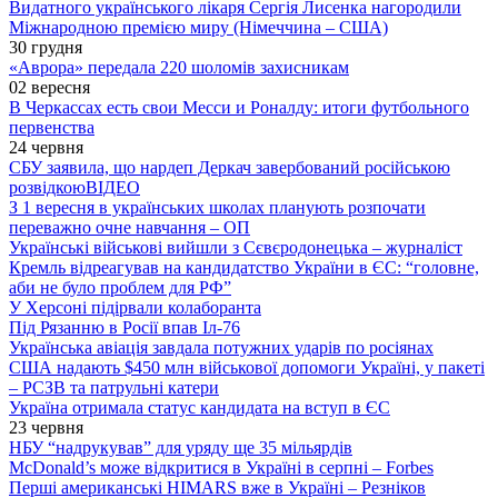
Видатного українського лікаря Сергія Лисенка нагородили
Міжнародною премією миру (Німеччина – США)
30 грудня
«Аврора» передала 220 шоломів захисникам
02 вересня
В Черкассах есть свои Месси и Роналду: итоги футбольного
первенства
24 червня
СБУ заявила, що нардеп Деркач завербований російською
розвідкою
ВІДЕО
З 1 вересня в українських школах планують розпочати
переважно очне навчання – ОП
Українські військові вийшли з Сєвєродонецька – журналіст
Кремль відреагував на кандидатство України в ЄС: “головне,
аби не було проблем для РФ”
У Херсоні підірвали колаборанта
Під Рязанню в Росії впав Іл-76
Українська авіація завдала потужних ударів по росіянах
США надають $450 млн військової допомоги Україні, у пакеті
– РСЗВ та патрульні катери
Україна отримала статус кандидата на вступ в ЄС
23 червня
НБУ “надрукував” для уряду ще 35 мільярдів
McDonald’s може відкритися в Україні в серпні – Forbes
Перші американські HIMARS вже в Україні – Резніков