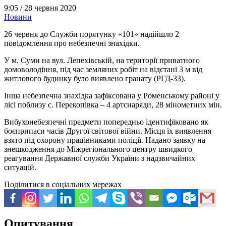
9:05 /
28 червня 2020
Новини
26 червня до Служби порятунку «101» надійшло 2
повідомлення про небезпечні знахідки.
У м. Суми на вул. Лепехівській, на території приватного
домоволодіння, під час земляних робіт на відстані 3 м від
житлового будинку було виявлено гранату (РГД-33).
Інша небезпечна знахідка зафіксована у Роменському районі у
лісі поблизу с. Перекопівка – 4 артснаряди, 28 мінометних мін.
Вибухонебезпечні предмети попередньо ідентифіковано як
боєприпаси часів Другої світової війни. Місця їх виявлення
взято під охорону працівниками поліції. Надано заявку на
знешкодження до Міжрегіонального центру швидкого
реагування Державної служби України з надзвичайних
ситуацій.
Поділитися в соціальних мережах
Опитування