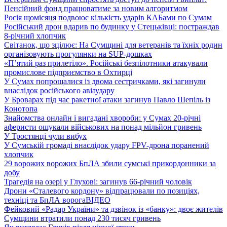
Пенсійний фонд працюватиме за новим алгоритмом
Росія щомісяця подвоює кількість ударів КАБами по Сумам
Російський дрон вдарив по будинку у Стецьківці: постраждав
8-річний хлопчик
Світанок, що зцілює: На Сумщині для ветеранів та їхніх родин
організовують прогулянки на SUP-дошках
«П’ятий раз прилетіло». Російські безпілотники атакували
промислове підприємство в Охтирці
У Сумах попрощалися із двома сестричками, які загинули
внаслідок російського авіаудару
У Броварах під час ракетної атаки загинув Павло Шепіль із
Конотопа
Знайомства онлайн і вигадані хвороби: у Сумах 20-річні
аферисти ошукали військових на понад мільйон гривень
У Тростянці чули вибух
У Сумській громаді внаслідок удару FPV-дрона поранений
хлопчик
29 ворожих ворожих БпЛА збили сумські прикордонники за
добу
Трагедія на озері у Глухові: загинув 66-річний чоловік
Дрони «Сталевого кордону» відпрацювали по позиціях,
техніці та БпЛА ворога
ВІДЕО
Фейковий «Радар України» та дзвінок із «банку»: двоє жителів
Сумщини втратили понад 230 тисяч гривень