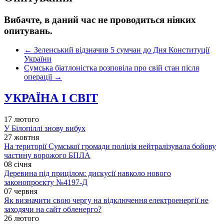
Вибачте, в даний час не проводиться ніяких
опитувань.
←
Зеленський відзначив 5 сумчан до Дня Конституції
України
Сумська біатлоністка розповіла про свій стан після
операції
→
УКРАЇНА І СВІТ
17 лютого
У Білопіллі знову вибух
27 жовтня
На території Сумської громади поліція нейтралізувала бойову
частину ворожого БПЛА
08 січня
Деревина під прицілом: дискусії навколо нового
законопроєкту №4197-Д
07 червня
Як визначити свою чергу на відключення електроенергії не
заходячи на сайт обленерго?
26 лютого