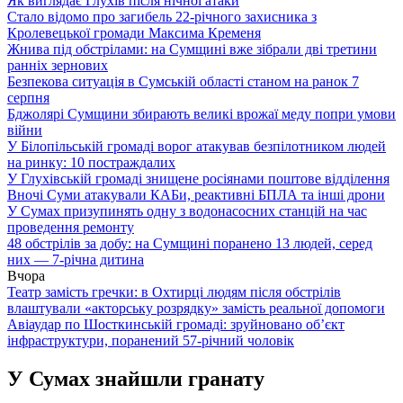
Як виглядає Глухів після нічної атаки
Стало відомо про загибель 22-річного захисника з
Кролевецької громади Максима Кременя
Жнива під обстрілами: на Сумщині вже зібрали дві третини
ранніх зернових
Безпекова ситуація в Сумській області станом на ранок 7
серпня
Бджолярі Сумщини збирають великі врожаї меду попри умови
війни
У Білопільській громаді ворог атакував безпілотником людей
на ринку: 10 постраждалих
У Глухівській громаді знищене росіянами поштове відділення
Вночі Суми атакували КАБи, реактивні БПЛА та інші дрони
У Сумах призупинять одну з водонасосних станцій на час
проведення ремонту
48 обстрілів за добу: на Сумщині поранено 13 людей, серед
них — 7-річна дитина
Вчора
Театр замість гречки: в Охтирці людям після обстрілів
влаштували «акторську розрядку» замість реальної допомоги
Авіаудар по Шосткинській громаді: зруйновано об’єкт
інфраструктури, поранений 57-річний чоловік
У Сумах знайшли гранату