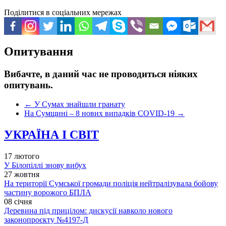
Поділитися в соціальних мережах
Опитування
Вибачте, в даний час не проводиться ніяких
опитувань.
←
У Сумах знайшли гранату
На Сумщині – 8 нових випадків COVID-19
→
УКРАЇНА І СВІТ
17 лютого
У Білопіллі знову вибух
27 жовтня
На території Сумської громади поліція нейтралізувала бойову
частину ворожого БПЛА
08 січня
Деревина під прицілом: дискусії навколо нового
законопроєкту №4197-Д