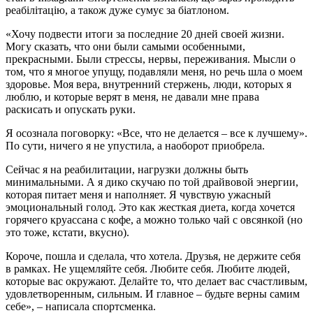
реабілітацію, а також дуже сумує за біатлоном.
«Хочу подвести итоги за последние 20 дней своей жизни.
Могу сказать, что они были самыми особенными,
прекрасными. Были стрессы, нервы, переживания. Мысли о
том, что я многое упущу, подавляли меня, но речь шла о моем
здоровье. Моя вера, внутренний стержень, люди, которых я
люблю, и которые верят в меня, не давали мне права
раскисать и опускать руки.
Я осознала поговорку: «Все, что не делается – все к лучшему».
По сути, ничего я не упустила, а наоборот приобрела.
Сейчас я на реабилитации, нагрузки должны быть
минимальными. А я дико скучаю по той драйвовой энергии,
которая питает меня и наполняет. Я чувствую ужасный
эмоциональный голод. Это как жесткая диета, когда хочется
горячего круассана с кофе, а можно только чай с овсянкой (но
это тоже, кстати, вкусно).
Короче, пошла и сделала, что хотела. Друзья, не держите себя
в рамках. Не ущемляйте себя. Любите себя. Любите людей,
которые вас окружают. Делайте то, что делает вас счастливым,
удовлетворенным, сильным. И главное – будьте верны самим
себе», – написала спортсменка.