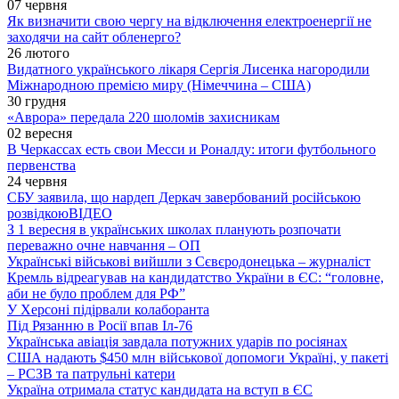
07 червня
Як визначити свою чергу на відключення електроенергії не
заходячи на сайт обленерго?
26 лютого
Видатного українського лікаря Сергія Лисенка нагородили
Міжнародною премією миру (Німеччина – США)
30 грудня
«Аврора» передала 220 шоломів захисникам
02 вересня
В Черкассах есть свои Месси и Роналду: итоги футбольного
первенства
24 червня
СБУ заявила, що нардеп Деркач завербований російською
розвідкою
ВІДЕО
З 1 вересня в українських школах планують розпочати
переважно очне навчання – ОП
Українські військові вийшли з Сєвєродонецька – журналіст
Кремль відреагував на кандидатство України в ЄС: “головне,
аби не було проблем для РФ”
У Херсоні підірвали колаборанта
Під Рязанню в Росії впав Іл-76
Українська авіація завдала потужних ударів по росіянах
США надають $450 млн військової допомоги Україні, у пакеті
– РСЗВ та патрульні катери
Україна отримала статус кандидата на вступ в ЄС