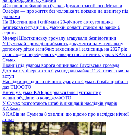
на прикордонні Сумщини
«Страшно неймовірно було». Дружина загиблого Миколи
Олефіра — про життя без чоловіка та поїздки на цвинтар під
дронами
На Шосткинщині спіймали 20-річного автоугонщика
Безпекова ситуація в Сумській області станом на ранок 6
серпня
Увечері Шосткинську громаду атакували безпілотники
У Сумській громаді приймають документи на матеріальну
допомогу дітям загиблих захисників і захисниць на 2027 рік
Троє людей перебувають у лікарні після нічних ударів КАБ по
Сумах
Вранці під ударом ворога опинилася Глухівська громада
До трьох університетів Сум подали майже 11,8 тисячі заяв на
вступ
Наслідки ще одного нічного удару по Сумах: бомба пробила
дах ТЦ
ФОТО
Вночі у Сумах КАБ розірвався біля гуртожитку
машинобудівного коледжу
ФОТО
У Сумах розгортають штаб із ліквідації наслідків ударів
КАБами
8 КАБів на Суми за 8 хвилин: що відомо про наслідки нічної
атаки