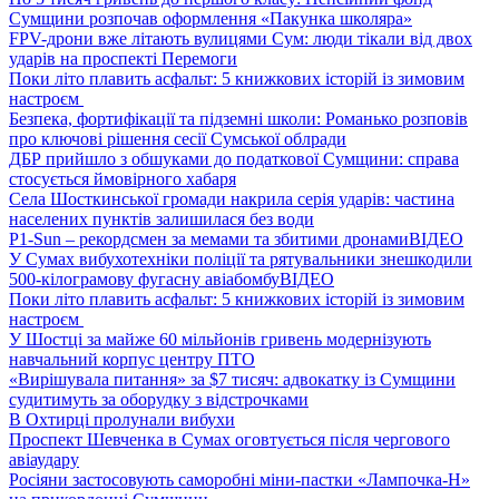
Сумщини розпочав оформлення «Пакунка школяра»
FPV-дрони вже літають вулицями Сум: люди тікали від двох
ударів на проспекті Перемоги
Поки літо плавить асфальт: 5 книжкових історій із зимовим
настроєм
Безпека, фортифікації та підземні школи: Романько розповів
про ключові рішення сесії Сумської облради
ДБР прийшло з обшуками до податкової Сумщини: справа
стосується ймовірного хабаря
Села Шосткинської громади накрила серія ударів: частина
населених пунктів залишилася без води
P1-Sun – рекордсмен за мемами та збитими дронами
ВІДЕО
У Сумах вибухотехніки поліції та рятувальники знешкодили
500-кілограмову фугасну авіабомбу
ВІДЕО
Поки літо плавить асфальт: 5 книжкових історій із зимовим
настроєм
У Шостці за майже 60 мільйонів гривень модернізують
навчальний корпус центру ПТО
«Вирішувала питання» за $7 тисяч: адвокатку із Сумщини
судитимуть за оборудку з відстрочками
В Охтирці пролунали вибухи
Проспект Шевченка в Сумах оговтується після чергового
авіаудару
Росіяни застосовують саморобні міни-пастки «Лампочка-Н»