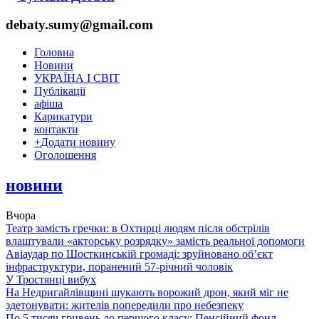
debaty.sumy@gmail.com
Головна
Новини
УКРАЇНА І СВІТ
Публікації
афіша
Карикатури
контакти
+
Додати новину
Оголошення
новини
Вчора
Театр замість гречки: в Охтирці людям після обстрілів
влаштували «акторську розрядку» замість реальної допомоги
Авіаудар по Шосткинській громаді: зруйновано об’єкт
інфраструктури, поранений 57-річний чоловік
У Тростянці вибух
На Недригайлівщині шукають ворожий дрон, який міг не
здетонувати: жителів попередили про небезпеку
По 5 тисяч гривень до першого класу: Пенсійний фонд