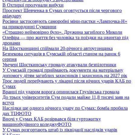
В Охтирці пролунали вибухи
Проспект Шевченка в Сумах оговтується після чергового
авіаудару
Росіяни застосовують саморобні міни-пастки «Лампочка-Н»
на прикордонні Сумщини
«Страшно неймовірно було». Дружина загиблого Миколи
Олефіра — про життя без чоловіка та поїздки на цвинтар під
дронами
На Шосткинщині спіймали 20-річного автоугонщика
Безпекова ситуація в Сумській області станом на ранок 6
серпня
Увечері Шосткинську громаду атакували безпілотники
У Сумській громаді приймають документи на матеріальну
допомогу дітям загиблих захисників і захисниць на 2027 рік
Троє людей перебувають у лікарні після нічних ударів КАБ по
Сумах
Вранці під ударом ворога опинилася Глухівська громада
До трьох університетів Сум подали майже 11,8 тисячі заяв на
вступ
Наслідки ще одного нічного удару по Сумах: бомба пробила
дах ТЦ
ФОТО
Вночі у Сумах КАБ розірвався біля гуртожитку
машинобудівного коледжу
ФОТО
У Сумах розгортають штаб із ліквідації наслідків ударів