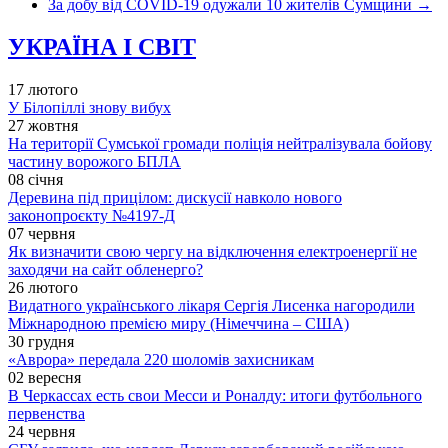
За добу від COVID-19 одужали 10 жителів Сумщини
→
УКРАЇНА І СВІТ
17 лютого
У Білопіллі знову вибух
27 жовтня
На території Сумської громади поліція нейтралізувала бойову
частину ворожого БПЛА
08 січня
Деревина під прицілом: дискусії навколо нового
законопроєкту №4197-Д
07 червня
Як визначити свою чергу на відключення електроенергії не
заходячи на сайт обленерго?
26 лютого
Видатного українського лікаря Сергія Лисенка нагородили
Міжнародною премією миру (Німеччина – США)
30 грудня
«Аврора» передала 220 шоломів захисникам
02 вересня
В Черкассах есть свои Месси и Роналду: итоги футбольного
первенства
24 червня