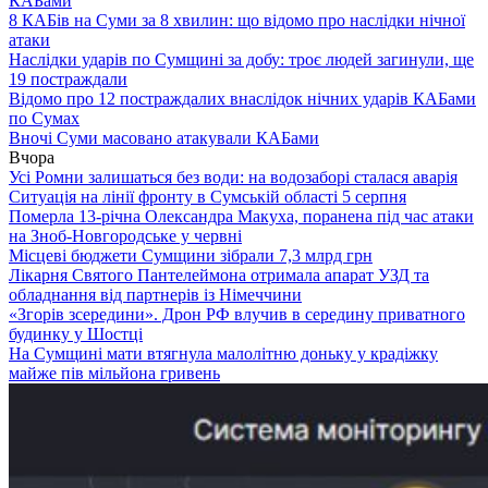
КАБами
8 КАБів на Суми за 8 хвилин: що відомо про наслідки нічної
атаки
Наслідки ударів по Сумщині за добу: троє людей загинули, ще
19 постраждали
Відомо про 12 постраждалих внаслідок нічних ударів КАБами
по Сумах
Вночі Суми масовано атакували КАБами
Вчора
Усі Ромни залишаться без води: на водозаборі сталася аварія
Ситуація на лінії фронту в Сумській області 5 серпня
Померла 13-річна Олександра Макуха, поранена під час атаки
на Зноб-Новгородське у червні
Місцеві бюджети Сумщини зібрали 7,3 млрд грн
Лікарня Святого Пантелеймона отримала апарат УЗД та
обладнання від партнерів із Німеччини
«Згорів зсередини». Дрон РФ влучив в середину приватного
будинку у Шостці
На Сумщині мати втягнула малолітню доньку у крадіжку
майже пів мільйона гривень