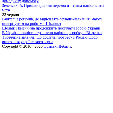
домедичну допомогу
Зеленський: Пришвидшення перемоги – наша національна
мета
22 червня
Вчителі з регіонів, де відновлять офлайн-навчання, мають
повернутися на роботу – Шкарлет
Шольц: Німеччина продовжить постачати зброю Україні
В Україні повністю зупинено нафтопереробку – Вітренко
Туреччина заявила, що досягла прогресу з Росією щодо
вивезення українського зерна
Copyright © 2016 - 2026
Сумські Дебати
.