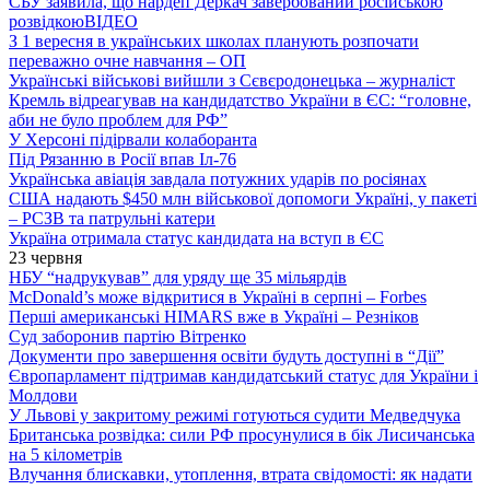
СБУ заявила, що нардеп Деркач завербований російською
розвідкою
ВІДЕО
З 1 вересня в українських школах планують розпочати
переважно очне навчання – ОП
Українські військові вийшли з Сєвєродонецька – журналіст
Кремль відреагував на кандидатство України в ЄС: “головне,
аби не було проблем для РФ”
У Херсоні підірвали колаборанта
Під Рязанню в Росії впав Іл-76
Українська авіація завдала потужних ударів по росіянах
США надають $450 млн військової допомоги Україні, у пакеті
– РСЗВ та патрульні катери
Україна отримала статус кандидата на вступ в ЄС
23 червня
НБУ “надрукував” для уряду ще 35 мільярдів
McDonald’s може відкритися в Україні в серпні – Forbes
Перші американські HIMARS вже в Україні – Резніков
Суд заборонив партію Вітренко
Документи про завершення освіти будуть доступні в “Дії”
Європарламент підтримав кандидатський статус для України і
Молдови
У Львові у закритому режимі готуються судити Медведчука
Британська розвідка: сили РФ просунулися в бік Лисичанська
на 5 кілометрів
Влучання блискавки, утоплення, втрата свідомості: як надати