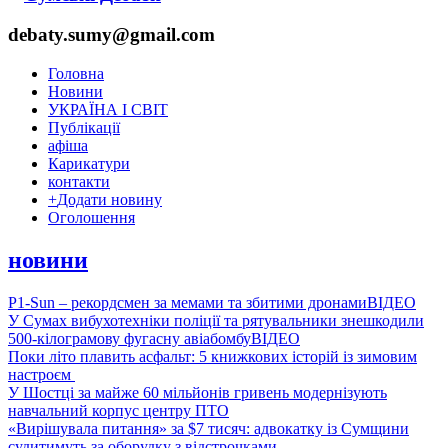
debaty.sumy@gmail.com
Головна
Новини
УКРАЇНА І СВІТ
Публікації
афіша
Карикатури
контакти
+
Додати новину
Оголошення
новини
P1-Sun – рекордсмен за мемами та збитими дронами
ВІДЕО
У Сумах вибухотехніки поліції та рятувальники знешкодили
500-кілограмову фугасну авіабомбу
ВІДЕО
Поки літо плавить асфальт: 5 книжкових історій із зимовим
настроєм
У Шостці за майже 60 мільйонів гривень модернізують
навчальний корпус центру ПТО
«Вирішувала питання» за $7 тисяч: адвокатку із Сумщини
судитимуть за оборудку з відстрочками