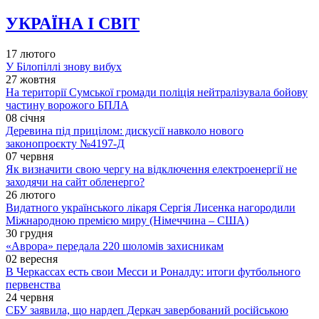
УКРАЇНА І СВІТ
17 лютого
У Білопіллі знову вибух
27 жовтня
На території Сумської громади поліція нейтралізувала бойову
частину ворожого БПЛА
08 січня
Деревина під прицілом: дискусії навколо нового
законопроєкту №4197-Д
07 червня
Як визначити свою чергу на відключення електроенергії не
заходячи на сайт обленерго?
26 лютого
Видатного українського лікаря Сергія Лисенка нагородили
Міжнародною премією миру (Німеччина – США)
30 грудня
«Аврора» передала 220 шоломів захисникам
02 вересня
В Черкассах есть свои Месси и Роналду: итоги футбольного
первенства
24 червня
СБУ заявила, що нардеп Деркач завербований російською