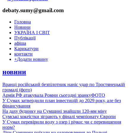
debaty.sumy@gmail.com
Головна
Новини
УКРАЇНА І СВІТ
Публікації
афіша
Карикатури
контакти
+
Додати новину
новини
Вранці російський безпілотник наніс удар по Тростянецькій
громаді (фото)
Армія РФ атакувала Ромни сьогодні зранку
ФОТО
У Сумах затвердили план інвестицій до 2029 року, але без
фінансування
На даху будинку на Сумщині знайшли 120-мм міну
Сумські хокеїстки зіграють у фіналі чемпіонату Європи
У Сумах перевірили воду з озер і річки: чи є перевищення
норм?
Діти Сумщини поїхали на оздоровлення до Польщі