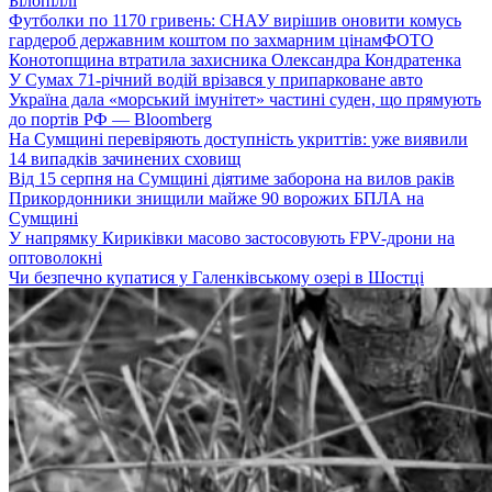
Білопіллі
Футболки по 1170 гривень: СНАУ вирішив оновити комусь
гардероб державним коштом по захмарним цінам
ФОТО
Конотопщина втратила захисника Олександра Кондратенка
У Сумах 71-річний водій врізався у припарковане авто
Україна дала «морський імунітет» частині суден, що прямують
до портів РФ — Bloomberg
На Сумщині перевіряють доступність укриттів: уже виявили
14 випадків зачинених сховищ
Від 15 серпня на Сумщині діятиме заборона на вилов раків
Прикордонники знищили майже 90 ворожих БПЛА на
Сумщині
У напрямку Кириківки масово застосовують FPV-дрони на
оптоволокні
Чи безпечно купатися у Галенківському озері в Шостці