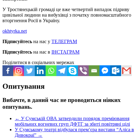
У Тростянецькій громаді це вже четвертий випадок підриву
цивільної людини на вибухівці з початку повномасштабного
вторгнення Росії в Україну.
okhtyrka.net
Підписуйтесь
на нас у
ТЕЛЕГРАМ
Підписуйтесь
на нас в
ІНСТАГРАМ
Поділитися в соціальних мережах
Опитування
Вибачте, в даний час не проводиться ніяких
опитувань.
←
У Сумській ОВА затвердили порядок преміювання
мобільних вогневих груп ДФТГ за збиті повітряні цілі
У Сумському театрі відбулася прем’єра вистави “Аліса в
Дивокраї”
→