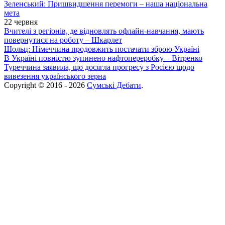
Зеленський: Пришвидшення перемоги – наша національна
мета
22 червня
Вчителі з регіонів, де відновлять офлайн-навчання, мають
повернутися на роботу – Шкарлет
Шольц: Німеччина продовжить постачати зброю Україні
В Україні повністю зупинено нафтопереробку – Вітренко
Туреччина заявила, що досягла прогресу з Росією щодо
вивезення українського зерна
Copyright © 2016 - 2026
Сумські Дебати
.