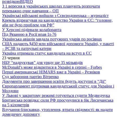
розвідкою
ВІДЕО
З 1 вересня в українських школах планують розпочати
переважно очне навчання – ОП
Українські військові вийшли з Сєвєродонецька – журналіст
Кремль відреагував на кандидатство України в ЄС: “головне,
аби не було проблем для РФ”
У Херсоні підірвали колаборанта
Під Рязанню в Росії впав Іл-76
Українська авіація завдала потужних ударів по росіянах
США надають $450 млн військової допомоги Україні, у пакеті
– РСЗВ та патрульні катери
Україна отримала статус кандидата на вступ в ЄС
23 червня
НБУ “надрукував” для уряду ще 35 мільярдів
McDonald’s може відкритися в Україні в серпні – Forbes
Перші американські HIMARS вже в Україні – Резніков
Суд заборонив партію Вітренко
Документи про завершення освіти будуть доступні в “Дії”
Європарламент підтримав кандидатський статус для України і
Молдови
У Львові у закритому режимі готуються судити Медведчука
Британська розвідка: сили РФ просунулися в бік Лисичанська
на 5 кілометрів
Влучання блискавки, утоплення, втрата свідомості: як надати
домедичну допомогу