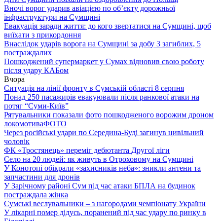
Вночі ворог ударив авіацією по обʼєкту дорожньої
інфраструктури на Сумщині
Евакуація заради життя: до кого звертатися на Сумщині, щоб
виїхати з прикордоння
Внаслідок ударів ворога на Сумщині за добу 3 загиблих, 5
постраждалих
Пошкоджений супермаркет у Сумах відновив свою роботу
після удару КАБом
Вчора
Ситуація на лінії фронту в Сумській області 8 серпня
Понад 250 пасажирів евакуювали після ранкової атаки на
потяг “Суми-Київ”
Рятувальники показали фото пошкодженого ворожим дроном
локомотива
ФОТО
Через російські удари по Середина-Буді загинув цивільний
чоловік
ФК «Тростянець» переміг дебютанта Другої ліги
Село на 20 людей: як живуть в Отроховому на Сумщині
У Конотопі обікрали «захисників неба»: зникли антени та
запчастини для дронів
У Зарічному районі Сум під час атаки БПЛА на будинок
постраждала жінка
Сумські веслувальники – з нагородами чемпіонату України
У лікарні помер дідусь, поранений під час удару по ринку в