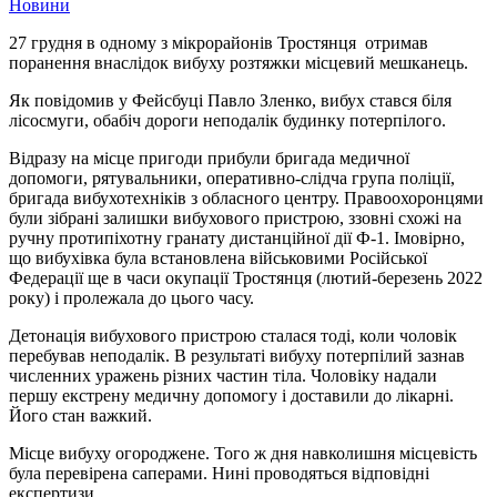
Новини
27 грудня в одному з мікрорайонів Тростянця отримав
поранення внаслідок вибуху розтяжки місцевий мешканець.
Як повідомив у Фейсбуці Павло Зленко, вибух стався біля
лісосмуги, обабіч дороги неподалік будинку потерпілого.
Відразу на місце пригоди прибули бригада медичної
допомоги, рятувальники, оперативно-слідча група поліції,
бригада вибухотехніків з обласного центру. Правоохоронцями
були зібрані залишки вибухового пристрою, ззовні схожі на
ручну протипіхотну гранату дистанційної дії Ф-1. Імовірно,
що вибухівка була встановлена військовими Російської
Федерації ще в часи окупації Тростянця (лютий-березень 2022
року) і пролежала до цього часу.
Детонація вибухового пристрою сталася тоді, коли чоловік
перебував неподалік. В результаті вибуху потерпілий зазнав
численних уражень різних частин тіла. Чоловіку надали
першу екстрену медичну допомогу і доставили до лікарні.
Його стан важкий.
Місце вибуху огороджене. Того ж дня навколишня місцевість
була перевірена саперами. Нині проводяться відповідні
експертизи.