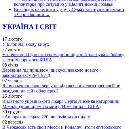
волонтерка про ситуацію у Шалигинській громаді
Внаслідок ракетного удару у Сумах загинув військовий
з Чернігівщини
→
УКРАЇНА І СВІТ
17 лютого
У Білопіллі знову вибух
27 жовтня
На території Сумської громади поліція нейтралізувала бойову
частину ворожого БПЛА
08 січня
Деревина під прицілом: дискусії навколо нового
законопроєкту №4197-Д
07 червня
Як визначити свою чергу на відключення електроенергії не
заходячи на сайт обленерго?
26 лютого
Видатного українського лікаря Сергія Лисенка нагородили
Міжнародною премією миру (Німеччина – США)
30 грудня
«Аврора» передала 220 шоломів захисникам
02 вересня
В Черкассах есть свои Месси и Роналду: итоги футбольного