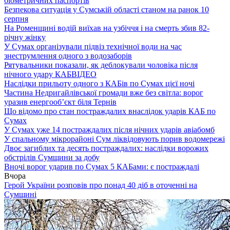
біометричних паспортів
Безпекова ситуація у Сумській області станом на ранок 10
серпня
На Роменщині водій виїхав на узбіччя і на смерть збив 82-
річну жінку
У Сумах організували підвіз технічної води на час
знеструмлення одного з водозаборів
Рятувальники показали, як деблокували чоловіка після
нічного удару КАБ
ВІДЕО
Наслідки прильоту одного з КАБів по Сумах цієї ночі
Частина Недригайлівської громади вже без світла: ворог
уразив енергооб’єкт біля Тернів
Що відомо про стан постраждалих внаслідок ударів КАБ по
Сумах
У Сумах уже 14 постраждалих після нічних ударів авіабомб
У спальному мікрорайоні Сум ліквідовують порив водомережі
Двоє загиблих та десять постраждалих: наслідки ворожих
обстрілів Сумщини за добу
Вночі ворог ударив по Сумах 5 КАБами: є постраждалі
Вчора
Герой України розповів про понад 40 діб в оточенні на
Сумщині