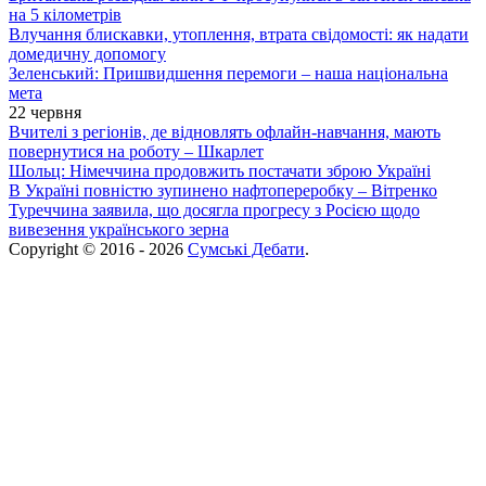
на 5 кілометрів
Влучання блискавки, утоплення, втрата свідомості: як надати
домедичну допомогу
Зеленський: Пришвидшення перемоги – наша національна
мета
22 червня
Вчителі з регіонів, де відновлять офлайн-навчання, мають
повернутися на роботу – Шкарлет
Шольц: Німеччина продовжить постачати зброю Україні
В Україні повністю зупинено нафтопереробку – Вітренко
Туреччина заявила, що досягла прогресу з Росією щодо
вивезення українського зерна
Copyright © 2016 - 2026
Сумські Дебати
.