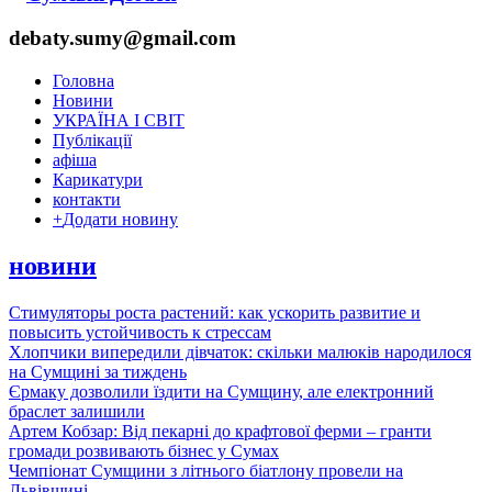
debaty.sumy@gmail.com
Головна
Новини
УКРАЇНА І СВІТ
Публікації
афіша
Карикатури
контакти
+
Додати новину
новини
Стимуляторы роста растений: как ускорить развитие и
повысить устойчивость к стрессам
Хлопчики випередили дівчаток: скільки малюків народилося
на Сумщині за тиждень
Єрмаку дозволили їздити на Сумщину, але електронний
браслет залишили
Артем Кобзар: Від пекарні до крафтової ферми – гранти
громади розвивають бізнес у Сумах
Чемпіонат Сумщини з літнього біатлону провели на
Львівщині