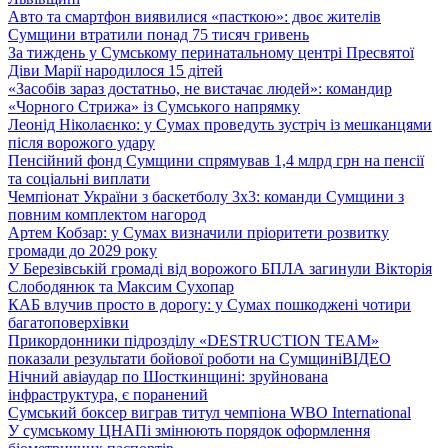
Авто та смартфон виявилися «пасткою»: двоє жителів
Сумщини втратили понад 75 тисяч гривень
За тиждень у Сумському перинатальному центрі Пресвятої
Діви Марії народилося 15 дітей
«Засобів зараз достатньо, не вистачає людей»: командир
«Чорного Стрижа» із Сумського напрямку
Леонід Ніколаєнко: у Сумах проведуть зустріч із мешканцями
після ворожого удару
Пенсійний фонд Сумщини спрямував 1,4 млрд грн на пенсії
та соціальні виплати
Чемпіонат України з баскетболу 3х3: команди Сумщини з
повним комплектом нагород
Артем Кобзар: у Сумах визначили пріоритети розвитку
громади до 2029 року
У Березівській громаді від ворожого БПЛА загинули Вікторія
Слободянюк та Максим Сухопар
КАБ влучив просто в дорогу: у Сумах пошкоджені чотири
багатоповерхівки
Прикордонники підрозділу «DESTRUCTION TEAM»
показали результати бойової роботи на Сумщині
ВІДЕО
Нічний авіаудар по Шосткинщині: зруйнована
інфраструктура, є поранений
Сумський боксер виграв титул чемпіона WBO International
У сумському ЦНАПі змінюють порядок оформлення