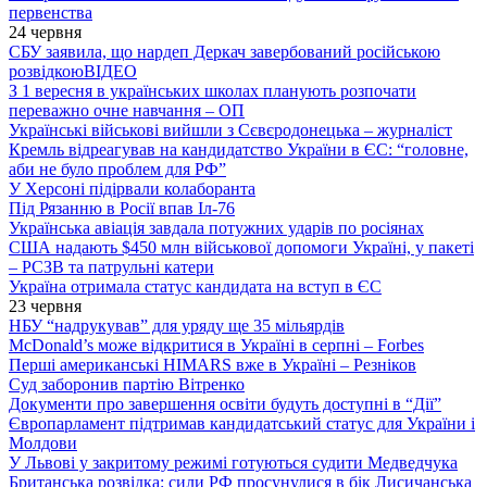
первенства
24 червня
СБУ заявила, що нардеп Деркач завербований російською
розвідкою
ВІДЕО
З 1 вересня в українських школах планують розпочати
переважно очне навчання – ОП
Українські військові вийшли з Сєвєродонецька – журналіст
Кремль відреагував на кандидатство України в ЄС: “головне,
аби не було проблем для РФ”
У Херсоні підірвали колаборанта
Під Рязанню в Росії впав Іл-76
Українська авіація завдала потужних ударів по росіянах
США надають $450 млн військової допомоги Україні, у пакеті
– РСЗВ та патрульні катери
Україна отримала статус кандидата на вступ в ЄС
23 червня
НБУ “надрукував” для уряду ще 35 мільярдів
McDonald’s може відкритися в Україні в серпні – Forbes
Перші американські HIMARS вже в Україні – Резніков
Суд заборонив партію Вітренко
Документи про завершення освіти будуть доступні в “Дії”
Європарламент підтримав кандидатський статус для України і
Молдови
У Львові у закритому режимі готуються судити Медведчука
Британська розвідка: сили РФ просунулися в бік Лисичанська