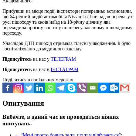
Академічного.
Прибувши на місце події, інспектори попередньо встановили,
що 64-річний водій автомобіля Nissan Leaf не надав перевагу в
русі пішоходу та скоїв наїзд на 18-річну дівчину, яка
переходила проїзну частину по нерегульованому пішохідному
переходу.
Унаслідок ДТП пішохід отримала тілесні ушкодження. Її було
госпіталізовано до медичного закладу.
Підписуйтесь
на нас у
ТЕЛЕГРАМ
Підписуйтесь
на нас в
ІНСТАГРАМ
Поділитися в соціальних мережах
Опитування
Вибачте, в даний час не проводиться ніяких
опитувань.
←
“Мені просто болить за те, що там відбувається”: