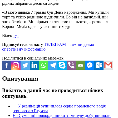
рідних зібралися десятки людей.
«В мого дядька 7 травня був День народження. Ми купили
торт та усією родиною відзначили. Бо він не загиблий, він
зник безвісти. Ми віримо та чекаємо на нього», – розповіла
Кордон.Медіа одна з учасниць заходу.
Відео
тут
Підписуйтесь
на нас у
ТЕЛЕГРАМ – там ми даємо
оперативну інформацію
Поділитися в соціальних мережах
Опитування
Вибачте, в даний час не проводиться ніяких
опитувань.
←
У реанімації зупинилося серце пораненого водія
зерновоза з Глухова
На Сумщині прикордонники за минулу добу знищили