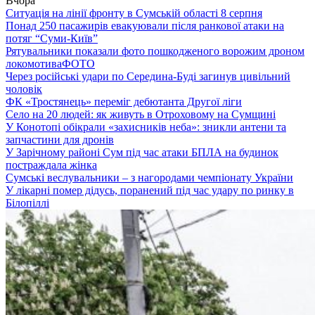
Вчора
Ситуація на лінії фронту в Сумській області 8 серпня
Понад 250 пасажирів евакуювали після ранкової атаки на
потяг “Суми-Київ”
Рятувальники показали фото пошкодженого ворожим дроном
локомотива
ФОТО
Через російські удари по Середина-Буді загинув цивільний
чоловік
ФК «Тростянець» переміг дебютанта Другої ліги
Село на 20 людей: як живуть в Отроховому на Сумщині
У Конотопі обікрали «захисників неба»: зникли антени та
запчастини для дронів
У Зарічному районі Сум під час атаки БПЛА на будинок
постраждала жінка
Сумські веслувальники – з нагородами чемпіонату України
У лікарні помер дідусь, поранений під час удару по ринку в
Білопіллі