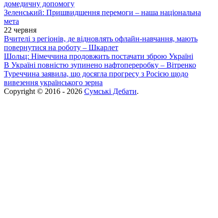
домедичну допомогу
Зеленський: Пришвидшення перемоги – наша національна
мета
22 червня
Вчителі з регіонів, де відновлять офлайн-навчання, мають
повернутися на роботу – Шкарлет
Шольц: Німеччина продовжить постачати зброю Україні
В Україні повністю зупинено нафтопереробку – Вітренко
Туреччина заявила, що досягла прогресу з Росією щодо
вивезення українського зерна
Copyright © 2016 - 2026
Сумські Дебати
.