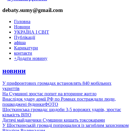
debaty.sumy@gmail.com
Головна
Новини
УКРАЇНА І СВІТ
Публікації
афіша
Карикатури
контакти
+
Додати новину
новини
У прифронтових громадах встановлять 840 мобільних
укриттів
На Сумщині зростає попит на вторинне житло
Внаслідок удару армії РФ по Ромнах постраждали люди,
пошкоджені будинки
ФОТО
Шосткинська громада: щодоби 3-5 ворожих ударів, зростає
кількість ВПО
Дитячі майданчики Сумщини кишать токсокарами
У Шосткинській громаді попрощалися із загиблим захисником
Віталієм Волянським