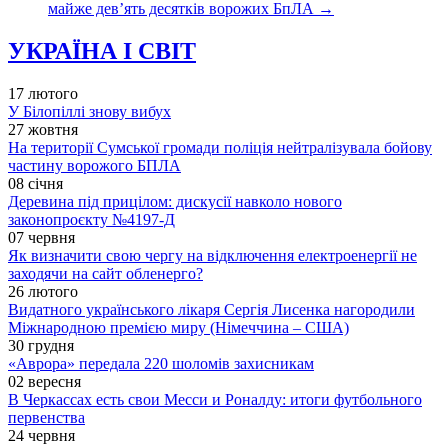
майже дев’ять десятків ворожих БпЛА
→
УКРАЇНА І СВІТ
17 лютого
У Білопіллі знову вибух
27 жовтня
На території Сумської громади поліція нейтралізувала бойову
частину ворожого БПЛА
08 січня
Деревина під прицілом: дискусії навколо нового
законопроєкту №4197-Д
07 червня
Як визначити свою чергу на відключення електроенергії не
заходячи на сайт обленерго?
26 лютого
Видатного українського лікаря Сергія Лисенка нагородили
Міжнародною премією миру (Німеччина – США)
30 грудня
«Аврора» передала 220 шоломів захисникам
02 вересня
В Черкассах есть свои Месси и Роналду: итоги футбольного
первенства
24 червня