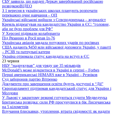
СБУ заявила, що нардеп Деркач завербований російською
розвідкою
ВІДЕО
З 1 вересня в українських школах планують розпочати
переважно очне навчання – ОП
Українські військові вийшли з Сєвєродонецька – журналіст
Кремль відреагував на кандидатство України в ЄС: “головне,
аби не було проблем для РФ”
У Херсоні підірвали колаборанта
Під Рязанню в Росії впав Іл-76
Українська авіація завдала потужних ударів по росіянах
США надають $450 млн військової допомоги Україні, у пакеті
– РСЗВ та патрульні катери
Україна отримала статус кандидата на вступ в ЄС
23 червня
НБУ “надрукував” для уряду ще 35 мільярдів
McDonald’s може відкритися в Україні в серпні – Forbes
Перші американські HIMARS вже в Україні – Резніков
Суд заборонив партію Вітренко
Документи про завершення освіти будуть доступні в “Дії”
Європарламент підтримав кандидатський статус для України і
Молдови
У Львові у закритому режимі готуються судити Медведчука
Британська розвідка: сили РФ просунулися в бік Лисичанська
на 5 кілометрів
Влучання блискавки, утоплення, втрата свідомості: як надати