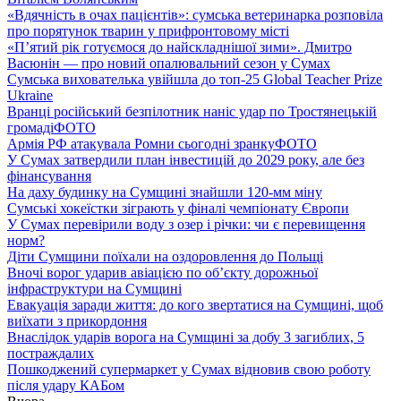
«Вдячність в очах пацієнтів»: сумська ветеринарка розповіла
про порятунок тварин у прифронтовому місті
«П’ятий рік готуємося до найскладнішої зими». Дмитро
Васюнін — про новий опалювальний сезон у Сумах
Сумська вихователька увійшла до топ-25 Global Teacher Prize
Ukraine
Вранці російський безпілотник наніс удар по Тростянецькій
громаді
ФОТО
Армія РФ атакувала Ромни сьогодні зранку
ФОТО
У Сумах затвердили план інвестицій до 2029 року, але без
фінансування
На даху будинку на Сумщині знайшли 120-мм міну
Сумські хокеїстки зіграють у фіналі чемпіонату Європи
У Сумах перевірили воду з озер і річки: чи є перевищення
норм?
Діти Сумщини поїхали на оздоровлення до Польщі
Вночі ворог ударив авіацією по обʼєкту дорожньої
інфраструктури на Сумщині
Евакуація заради життя: до кого звертатися на Сумщині, щоб
виїхати з прикордоння
Внаслідок ударів ворога на Сумщині за добу 3 загиблих, 5
постраждалих
Пошкоджений супермаркет у Сумах відновив свою роботу
після удару КАБом