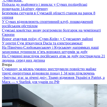
“Суми-Київ”
Поїхала до знайомого і зникла: у Сумах поліцейські
розшукали 14-річну дівчину
Безпекова ситуація в Сумській області станом на ранок 8
серпня
У Сумах відновлюють спортивний клуб, пошкоджений
російським обстрілом
Сумські хокеїстки знову розгромили болгарок на чемпіонаті
Європи
Ворог атакував поїзд «Суми-Київ» у Сумському районі
У центрі Сум зіткнулися Dacia та електросамокат
На Північно-Слобожанському і Курському напрямках наші
захисники зупинили п’ять ворожих штурмів за добу
На Сумщині внаслідок російських атак за добу постраждала 21
людина, серед них дитина
Вчора
Сумщину за місяць умовно знеструмили повністю майже
тричі: енергетики відновили понад 1,34 млн підключень
«Імпульс згас за лічені дні»: Трамп відмовив Україні в Patriot, а
Маск — у Starlink для ударів по РФ