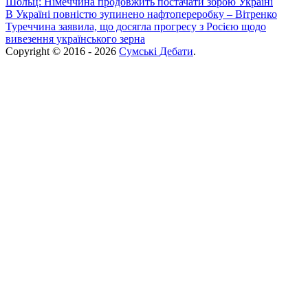
Шольц: Німеччина продовжить постачати зброю Україні
В Україні повністю зупинено нафтопереробку – Вітренко
Туреччина заявила, що досягла прогресу з Росією щодо
вивезення українського зерна
Copyright © 2016 - 2026
Сумські Дебати
.