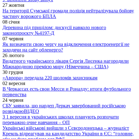
27 жовтня
На території Сумської громади поліція нейтралізувала бойову
частину ворожого БПЛА
08 січня
Деревина під прицілом: дискусії навколо нового
законопроєкту №4197-Д
07 червня
Як визначити свою чергу на відключення електроенергії не
заходячи на сайт обленерго?
26 лютого
Видатного українського лікаря Сергія Лисенка нагородили
Міжнародною премією миру (Німеччина – США)
30 грудня
«Аврора» передала 220 шоломів захисникам
02 вересня
В Черкассах есть свои Месси и Роналду: итоги футбольного
первенства
24 червня
СБУ заявила, що нардеп Деркач завербований російською
розвідкою
ВІДЕО
З 1 вересня в українських школах планують розпочати
переважно очне навчання – ОП
Українські військові вийшли з Сєвєродонецька – журналіст
Кремль відреагував на кандидатство України в ЄС: “головне,