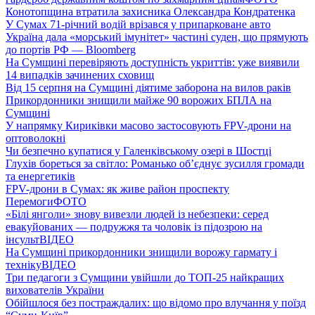
Конотопщина втратила захисника Олександра Кондратенка
У Сумах 71-річний водій врізався у припарковане авто
Україна дала «морський імунітет» частині суден, що прямують
до портів РФ — Bloomberg
На Сумщині перевіряють доступність укриттів: уже виявили
14 випадків зачинених сховищ
Від 15 серпня на Сумщині діятиме заборона на вилов раків
Прикордонники знищили майже 90 ворожих БПЛА на
Сумщині
У напрямку Кириківки масово застосовують FPV-дрони на
оптоволокні
Чи безпечно купатися у Галенківському озері в Шостці
Глухів бореться за світло: Романько об’єднує зусилля громади
та енергетиків
FPV-дрони в Сумах: як живе район проспекту
Перемоги
ФОТО
«Білі янголи» знову вивезли людей із небезпеки: серед
евакуйованих — подружжя та чоловік із підозрою на
інсульт
ВІДЕО
На Сумщині прикордонники знищили ворожу гармату і
техніку
ВІДЕО
Три педагоги з Сумщини увійшли до ТОП-25 найкращих
вихователів України
Обійшлося без постраждалих: що відомо про влучання у поїзд