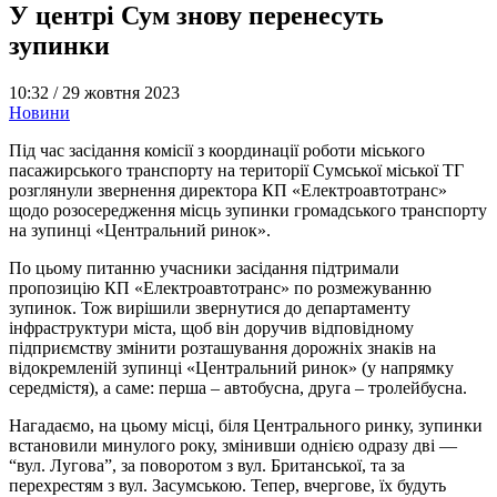
У центрі Сум знову перенесуть
зупинки
10:32 /
29 жовтня 2023
Новини
Під час засідання комісії з координації роботи міського
пасажирського транспорту на території Сумської міської ТГ
розглянули звернення директора КП «Електроавтотранс»
щодо розосередження місць зупинки громадського транспорту
на зупинці «Центральний ринок».
По цьому питанню учасники засідання підтримали
пропозицію КП «Електроавтотранс» по розмежуванню
зупинок. Тож вирішили звернутися до департаменту
інфраструктури міста, щоб він доручив відповідному
підприємству змінити розташування дорожніх знаків на
відокремленій зупинці «Центральний ринок» (у напрямку
середмістя), а саме: перша – автобусна, друга – тролейбусна.
Нагадаємо, на цьому місці, біля Центрального ринку, зупинки
встановили минулого року, змінивши однією одразу дві —
“вул. Лугова”, за поворотом з вул. Британської, та за
перехрестям з вул. Засумською. Тепер, вчергове, їх будуть