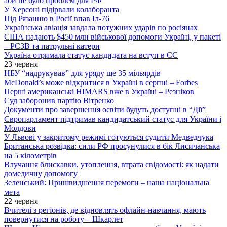
аби не було проблем для РФ”
У Херсоні підірвали колаборанта
Під Рязанню в Росії впав Іл-76
Українська авіація завдала потужних ударів по росіянах
США надають $450 млн військової допомоги Україні, у пакеті
– РСЗВ та патрульні катери
Україна отримала статус кандидата на вступ в ЄС
23 червня
НБУ “надрукував” для уряду ще 35 мільярдів
McDonald’s може відкритися в Україні в серпні – Forbes
Перші американські HIMARS вже в Україні – Резніков
Суд заборонив партію Вітренко
Документи про завершення освіти будуть доступні в “Дії”
Європарламент підтримав кандидатський статус для України і
Молдови
У Львові у закритому режимі готуються судити Медведчука
Британська розвідка: сили РФ просунулися в бік Лисичанська
на 5 кілометрів
Влучання блискавки, утоплення, втрата свідомості: як надати
домедичну допомогу
Зеленський: Пришвидшення перемоги – наша національна
мета
22 червня
Вчителі з регіонів, де відновлять офлайн-навчання, мають
повернутися на роботу – Шкарлет