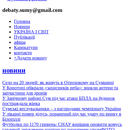
debaty.sumy@gmail.com
Головна
Новини
УКРАЇНА І СВІТ
Публікації
афіша
Карикатури
контакти
+
Додати новину
новини
Село на 20 людей: як живуть в Отроховому на Сумщині
У Конотопі обікрали «захисників неба»: зникли антени та
запчастини для дронів
У Зарічному районі Сум під час атаки БПЛА на будинок
постраждала жінка
Сумські веслувальники – з нагородами чемпіонату України
У лікарні помер дідусь, поранений під час удару по ринку в
Білопіллі
Футболки по 1170 гривень: СНАУ вирішив оновити комусь
гардероб державним коштом по захмарним цінам
ФОТО