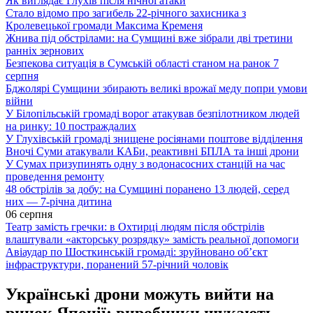
Як виглядає Глухів після нічної атаки
Стало відомо про загибель 22-річного захисника з
Кролевецької громади Максима Кременя
Жнива під обстрілами: на Сумщині вже зібрали дві третини
ранніх зернових
Безпекова ситуація в Сумській області станом на ранок 7
серпня
Бджолярі Сумщини збирають великі врожаї меду попри умови
війни
У Білопільській громаді ворог атакував безпілотником людей
на ринку: 10 постраждалих
У Глухівській громаді знищене росіянами поштове відділення
Вночі Суми атакували КАБи, реактивні БПЛА та інші дрони
У Сумах призупинять одну з водонасосних станцій на час
проведення ремонту
48 обстрілів за добу: на Сумщині поранено 13 людей, серед
них — 7-річна дитина
06 серпня
Театр замість гречки: в Охтирці людям після обстрілів
влаштували «акторську розрядку» замість реальної допомоги
Авіаудар по Шосткинській громаді: зруйновано об’єкт
інфраструктури, поранений 57-річний чоловік
Українські дрони можуть вийти на
ринок Японії: виробники шукають