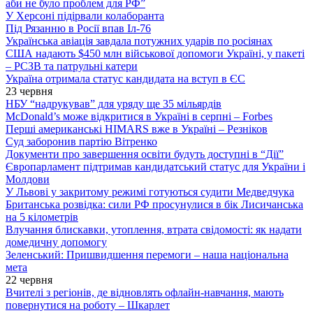
аби не було проблем для РФ”
У Херсоні підірвали колаборанта
Під Рязанню в Росії впав Іл-76
Українська авіація завдала потужних ударів по росіянах
США надають $450 млн військової допомоги Україні, у пакеті
– РСЗВ та патрульні катери
Україна отримала статус кандидата на вступ в ЄС
23 червня
НБУ “надрукував” для уряду ще 35 мільярдів
McDonald’s може відкритися в Україні в серпні – Forbes
Перші американські HIMARS вже в Україні – Резніков
Суд заборонив партію Вітренко
Документи про завершення освіти будуть доступні в “Дії”
Європарламент підтримав кандидатський статус для України і
Молдови
У Львові у закритому режимі готуються судити Медведчука
Британська розвідка: сили РФ просунулися в бік Лисичанська
на 5 кілометрів
Влучання блискавки, утоплення, втрата свідомості: як надати
домедичну допомогу
Зеленський: Пришвидшення перемоги – наша національна
мета
22 червня
Вчителі з регіонів, де відновлять офлайн-навчання, мають
повернутися на роботу – Шкарлет