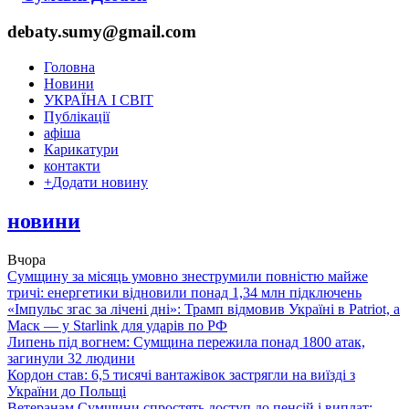
debaty.sumy@gmail.com
Головна
Новини
УКРАЇНА І СВІТ
Публікації
афіша
Карикатури
контакти
+
Додати новину
новини
Вчора
Сумщину за місяць умовно знеструмили повністю майже
тричі: енергетики відновили понад 1,34 млн підключень
«Імпульс згас за лічені дні»: Трамп відмовив Україні в Patriot, а
Маск — у Starlink для ударів по РФ
Липень під вогнем: Сумщина пережила понад 1800 атак,
загинули 32 людини
Кордон став: 6,5 тисячі вантажівок застрягли на виїзді з
України до Польщі
Ветеранам Сумщини спростять доступ до пенсій і виплат: