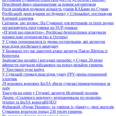
Пенсійний фонд працюватиме за новим алгоритмом
Росія щомісяця подвоює кількість ударів КАБами по Сумам
Російський дрон вдарив по будинку у Стецьківці: постраждав
8-річний хлопчик
Світанок, що зцілює: На Сумщині для ветеранів та їхніх родин
організовують прогулянки на SUP-дошках
«П’ятий раз прилетіло». Російські безпілотники атакували
промислове підприємство в Охтирці
У Сумах попрощалися із двома сестричками, які загинули
внаслідок російського авіаудару
У Броварах під час ракетної атаки загинув Павло Шепіль із
Конотопа
Знайомства онлайн і вигадані хвороби: у Сумах 20-річні
аферисти ошукали військових на понад мільйон гривень
У Тростянці чули вибух
У Сумській громаді внаслідок удару FPV-дрона поранений
хлопчик
29 ворожих ворожих БпЛА збили сумські прикордонники за
добу
Трагедія на озері у Глухові: загинув 66-річний чоловік
Дрони «Сталевого кордону» відпрацювали по позиціях,
техніці та БпЛА ворога
ВІДЕО
Фейковий «Радар України» та дзвінок із «банку»: двоє жителів
Сумщини втратили понад 230 тисяч гривень