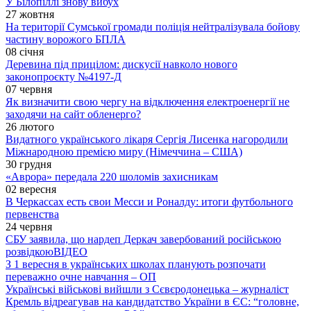
У Білопіллі знову вибух
27 жовтня
На території Сумської громади поліція нейтралізувала бойову
частину ворожого БПЛА
08 січня
Деревина під прицілом: дискусії навколо нового
законопроєкту №4197-Д
07 червня
Як визначити свою чергу на відключення електроенергії не
заходячи на сайт обленерго?
26 лютого
Видатного українського лікаря Сергія Лисенка нагородили
Міжнародною премією миру (Німеччина – США)
30 грудня
«Аврора» передала 220 шоломів захисникам
02 вересня
В Черкассах есть свои Месси и Роналду: итоги футбольного
первенства
24 червня
СБУ заявила, що нардеп Деркач завербований російською
розвідкою
ВІДЕО
З 1 вересня в українських школах планують розпочати
переважно очне навчання – ОП
Українські військові вийшли з Сєвєродонецька – журналіст
Кремль відреагував на кандидатство України в ЄС: “головне,