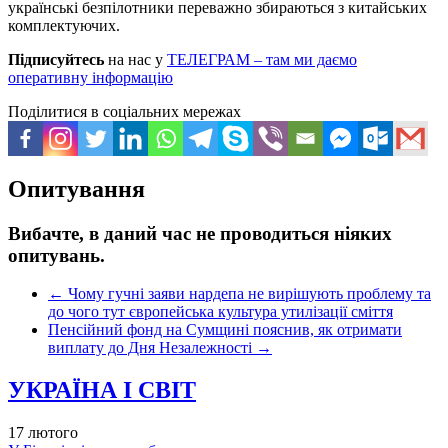
українські безпілотники переважно збираються з китайських
комплектуючих.
Підписуйтесь
на нас у
ТЕЛЕГРАМ – там ми даємо
оперативну інформацію
Поділитися в соціальних мережах
Опитування
Вибачте, в даний час не проводиться ніяких
опитувань.
←
Чому гучні заяви нардепа не вирішують проблему та
до чого тут європейська культура утилізації сміття
Пенсійний фонд на Сумщині пояснив, як отримати
виплату до Дня Незалежності
→
УКРАЇНА І СВІТ
17 лютого