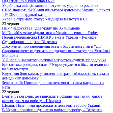
Під Рязанню в Росії впав Іл-76
Українська авіація завдала потужних ударів по росіянах
США надають $450 млн військової допомоги Україні, у пакеті
– РСЗВ та патрульні катери
Україна отримала статус кандидата на вступ в ЄС
23 червня
НБУ “надрукував” для уряду ще 35 мільярдів
McDonald’s може відкритися в Україні в серпні – Forbes
Перші американські HIMARS вже в Україні – Резніков
Суд заборонив партію Вітренко
Документи про завершення освіти будуть доступні в “Дії”
Європарламент підтримав кандидатський статус для України і
Молдови
У Львові у закритому режимі готуються судити Медведчука
Британська розвідка: сили РФ просунулися в бік Лисичанська
на 5 кілометрів
Влучання блискавки, утоплення, втрата свідомості: як надати
домедичну допомогу
Зеленський: Пришвидшення перемоги – наша національна
мета
22 червня
Вчителі з регіонів, де відновлять офлайн-навчання, мають
повернутися на роботу – Шкарлет
Шольц: Німеччина продовжить постачати зброю Україні
В Україні повністю зупинено нафтопереробку – Вітренко