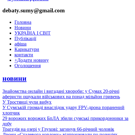
debaty.sumy@gmail.com
Головна
Новини
УКРАЇНА І СВІТ
Публікації
афіша
Карикатури
контакти
+
Додати новину
Оголошення
новини
Знайомства онлайн і вигадані хвороби: у Сумах 20-річні
аферисти ошукали військових на понад мільйон гривень
У Тростянці чули вибух
У Сумській громаді внаслідок удару FPV-дрона поранений
хлопчик
29 ворожих ворожих БпЛА збили сумські прикордонники за
добу
Трагедія на озері у Глухові: загинув 66-річний чоловік
Дрони «Сталевого кордону» відпрацювали по позиціях,