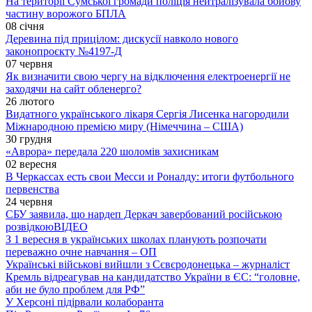
На території Сумської громади поліція нейтралізувала бойову
частину ворожого БПЛА
08 січня
Деревина під прицілом: дискусії навколо нового
законопроєкту №4197-Д
07 червня
Як визначити свою чергу на відключення електроенергії не
заходячи на сайт обленерго?
26 лютого
Видатного українського лікаря Сергія Лисенка нагородили
Міжнародною премією миру (Німеччина – США)
30 грудня
«Аврора» передала 220 шоломів захисникам
02 вересня
В Черкассах есть свои Месси и Роналду: итоги футбольного
первенства
24 червня
СБУ заявила, що нардеп Деркач завербований російською
розвідкою
ВІДЕО
З 1 вересня в українських школах планують розпочати
переважно очне навчання – ОП
Українські військові вийшли з Сєвєродонецька – журналіст
Кремль відреагував на кандидатство України в ЄС: “головне,
аби не було проблем для РФ”
У Херсоні підірвали колаборанта