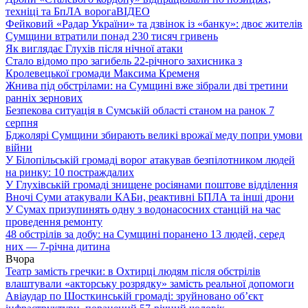
техніці та БпЛА ворога
ВІДЕО
Фейковий «Радар України» та дзвінок із «банку»: двоє жителів
Сумщини втратили понад 230 тисяч гривень
Як виглядає Глухів після нічної атаки
Стало відомо про загибель 22-річного захисника з
Кролевецької громади Максима Кременя
Жнива під обстрілами: на Сумщині вже зібрали дві третини
ранніх зернових
Безпекова ситуація в Сумській області станом на ранок 7
серпня
Бджолярі Сумщини збирають великі врожаї меду попри умови
війни
У Білопільській громаді ворог атакував безпілотником людей
на ринку: 10 постраждалих
У Глухівській громаді знищене росіянами поштове відділення
Вночі Суми атакували КАБи, реактивні БПЛА та інші дрони
У Сумах призупинять одну з водонасосних станцій на час
проведення ремонту
48 обстрілів за добу: на Сумщині поранено 13 людей, серед
них — 7-річна дитина
Вчора
Театр замість гречки: в Охтирці людям після обстрілів
влаштували «акторську розрядку» замість реальної допомоги
Авіаудар по Шосткинській громаді: зруйновано об’єкт