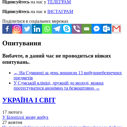
Підписуйтесь
на нас у
ТЕЛЕГРАМ
Підписуйтесь
на нас в
ІНСТАГРАМ
Поділитися в соціальних мережах
Опитування
Вибачте, в даний час не проводиться ніяких
опитувань.
←
На Сумщині за день знищили 13 вибухонебезпечних
предметів
У Сумській клініці, дружній до молоді, можна
протестуватися анонімно та безкоштовно
→
УКРАЇНА І СВІТ
17 лютого
У Білопіллі знову вибух
27 жовтня