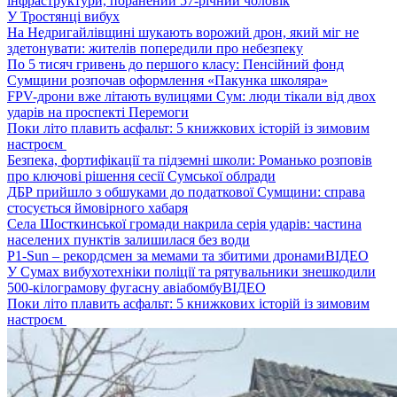
інфраструктури, поранений 57-річний чоловік
У Тростянці вибух
На Недригайлівщині шукають ворожий дрон, який міг не
здетонувати: жителів попередили про небезпеку
По 5 тисяч гривень до першого класу: Пенсійний фонд
Сумщини розпочав оформлення «Пакунка школяра»
FPV-дрони вже літають вулицями Сум: люди тікали від двох
ударів на проспекті Перемоги
Поки літо плавить асфальт: 5 книжкових історій із зимовим
настроєм
Безпека, фортифікації та підземні школи: Романько розповів
про ключові рішення сесії Сумської облради
ДБР прийшло з обшуками до податкової Сумщини: справа
стосується ймовірного хабаря
Села Шосткинської громади накрила серія ударів: частина
населених пунктів залишилася без води
P1-Sun – рекордсмен за мемами та збитими дронами
ВІДЕО
У Сумах вибухотехніки поліції та рятувальники знешкодили
500-кілограмову фугасну авіабомбу
ВІДЕО
Поки літо плавить асфальт: 5 книжкових історій із зимовим
настроєм