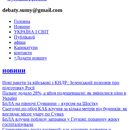
debaty.sumy@gmail.com
Головна
Новини
УКРАЇНА І СВІТ
Публікації
афіша
Карикатури
контакти
+
Додати новину
новини
Нові ракети та військові з КНДР: Зеленський розповів про
підготовку Росії
Пальне додало 28%, а яйця подешевшали: як змінилися ціни в
Україні
БпЛА на півночі Сумщини – курсом на Шостку
Сьогодні по обіді КАБ влучив за кілька метрів від будинків: як
виглядає місце удару по Сумах
БпЛА влучив поблизу заправки у Глухові: поранену жінку
госпіталізували
Стимуляторы роста растений: как ускорить развитие и