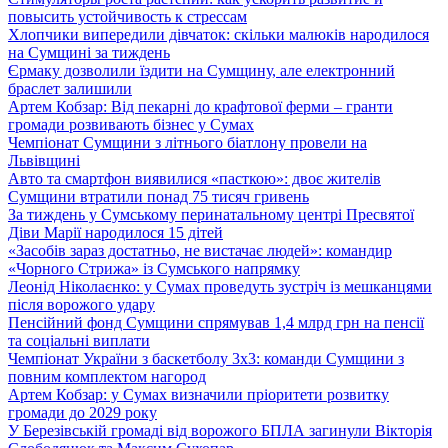
повысить устойчивость к стрессам
Хлопчики випередили дівчаток: скільки малюків народилося
на Сумщині за тиждень
Єрмаку дозволили їздити на Сумщину, але електронний
браслет залишили
Артем Кобзар: Від пекарні до крафтової ферми – гранти
громади розвивають бізнес у Сумах
Чемпіонат Сумщини з літнього біатлону провели на
Львівщині
Авто та смартфон виявилися «пасткою»: двоє жителів
Сумщини втратили понад 75 тисяч гривень
За тиждень у Сумському перинатальному центрі Пресвятої
Діви Марії народилося 15 дітей
«Засобів зараз достатньо, не вистачає людей»: командир
«Чорного Стрижа» із Сумського напрямку
Леонід Ніколаєнко: у Сумах проведуть зустріч із мешканцями
після ворожого удару
Пенсійний фонд Сумщини спрямував 1,4 млрд грн на пенсії
та соціальні виплати
Чемпіонат України з баскетболу 3х3: команди Сумщини з
повним комплектом нагород
Артем Кобзар: у Сумах визначили пріоритети розвитку
громади до 2029 року
У Березівській громаді від ворожого БПЛА загинули Вікторія