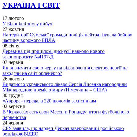
УКРАЇНА І СВІТ
17 лютого
У Білопіллі знову вибух
27 жовтня
На території Сумської громади поліція нейтралізувала бойову
частину ворожого БПЛА
08 січня
Деревина під прицілом: дискусії навколо нового
законопроєкту №4197-Д
07 червня
Як визначити свою чергу на відключення електроенергії не
заходячи на сайт обленерго?
26 лютого
Видатного українського лікаря Сергія Лисенка нагородили
Міжнародною премією миру (Німеччина – США)
30 грудня
«Аврора» передала 220 шоломів захисникам
02 вересня
В Черкассах есть свои Месси и Роналду: итоги футбольного
первенства
24 червня
СБУ заявила, що нардеп Деркач завербований російською
розвідкою
ВІДЕО