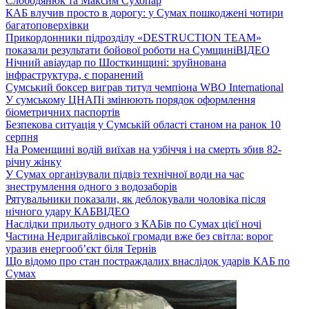
Слободянюк та Максим Сухопар
КАБ влучив просто в дорогу: у Сумах пошкоджені чотири
багатоповерхівки
Прикордонники підрозділу «DESTRUCTION TEAM»
показали результати бойової роботи на Сумщині
ВІДЕО
Нічний авіаудар по Шосткинщині: зруйнована
інфраструктура, є поранений
Сумський боксер виграв титул чемпіона WBO International
У сумському ЦНАПі змінюють порядок оформлення
біометричних паспортів
Безпекова ситуація у Сумській області станом на ранок 10
серпня
На Роменщині водій виїхав на узбіччя і на смерть збив 82-
річну жінку
У Сумах організували підвіз технічної води на час
знеструмлення одного з водозаборів
Рятувальники показали, як деблокували чоловіка після
нічного удару КАБ
ВІДЕО
Наслідки прильоту одного з КАБів по Сумах цієї ночі
Частина Недригайлівської громади вже без світла: ворог
уразив енергооб’єкт біля Тернів
Що відомо про стан постраждалих внаслідок ударів КАБ по
Сумах