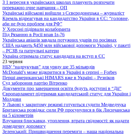
З 1 вересня в українських школах планують розпочати
переважно очне навчання – ОП
Українські військові вийшли з Сєвєродонецька – журналіст
Кремль відреагував на кандидатство України в ЄС: “головне,
аби не було проблем для РФ”
У Херсоні підірвали колаборанта
Під Рязанню в Росії впав Іл-76
Українська авіація завдала потужних ударів по росіянах
США надають $450 млн військової допомоги Україні, у пакеті
– РСЗВ та патрульні катери
Україна отримала статус кандидата на вступ в ЄС
23 червня
НБУ “надрукував” для уряду ще 35 мільярдів
McDonald’s може відкритися в Україні в серпні – Forbes
Перші американські HIMARS вже в Україні – Резніков
Суд заборонив партію Вітренко
Документи про завершення освіти будуть доступні в “Дії”
Європарламент підтримав кандидатський статус для України і
Молдови
У Львові у закритому режимі готуються судити Медведчука
Британська розвідка: сили РФ просунулися в бік Лисичанська
на 5 кілометрів
Влучання блискавки, утоплення, втрата свідомості: як надати
домедичну допомогу
Зеленський: Пришвидшення перемоги – наша національна