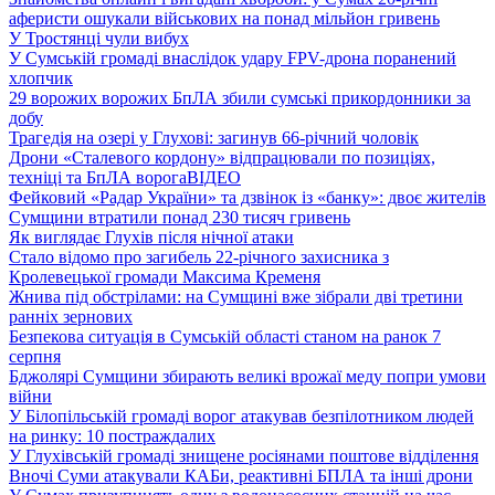
аферисти ошукали військових на понад мільйон гривень
У Тростянці чули вибух
У Сумській громаді внаслідок удару FPV-дрона поранений
хлопчик
29 ворожих ворожих БпЛА збили сумські прикордонники за
добу
Трагедія на озері у Глухові: загинув 66-річний чоловік
Дрони «Сталевого кордону» відпрацювали по позиціях,
техніці та БпЛА ворога
ВІДЕО
Фейковий «Радар України» та дзвінок із «банку»: двоє жителів
Сумщини втратили понад 230 тисяч гривень
Як виглядає Глухів після нічної атаки
Стало відомо про загибель 22-річного захисника з
Кролевецької громади Максима Кременя
Жнива під обстрілами: на Сумщині вже зібрали дві третини
ранніх зернових
Безпекова ситуація в Сумській області станом на ранок 7
серпня
Бджолярі Сумщини збирають великі врожаї меду попри умови
війни
У Білопільській громаді ворог атакував безпілотником людей
на ринку: 10 постраждалих
У Глухівській громаді знищене росіянами поштове відділення
Вночі Суми атакували КАБи, реактивні БПЛА та інші дрони