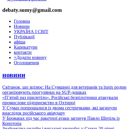
debaty.sumy@gmail.com
Головна
Новини
УКРАЇНА І СВІТ
Публікації
афіша
Карикатури
контакти
+
Додати новину
Оголошення
новини
Світанок, що зцілює: На Сумщині для ветеранів та їхніх родин
організовують прогулянки на SUP-дошках
«П’ятий раз прилетіло». Російські безпілотники атакували
промислове підприємство в Охтирці
У Сумах попрощалися із двома сестричками, які загинули
внаслідок російського авіаудару
У Броварах під час ракетної атаки загинув Павло Шепіль із
Конотопа
Знайомства онлайн і вигадані хвороби: у Сумах 20-річні