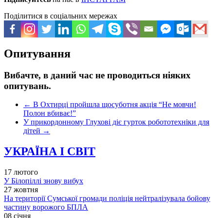
Поділитися в соціальних мережах
Опитування
Вибачте, в даний час не проводиться ніяких
опитувань.
←
В Охтирці пройшла щосуботня акція “Не мовчи!
Полон вбиває!”
У прикордонному Глухові діє гурток робототехніки для
дітей
→
УКРАЇНА І СВІТ
17 лютого
У Білопіллі знову вибух
27 жовтня
На території Сумської громади поліція нейтралізувала бойову
частину ворожого БПЛА
08 січня