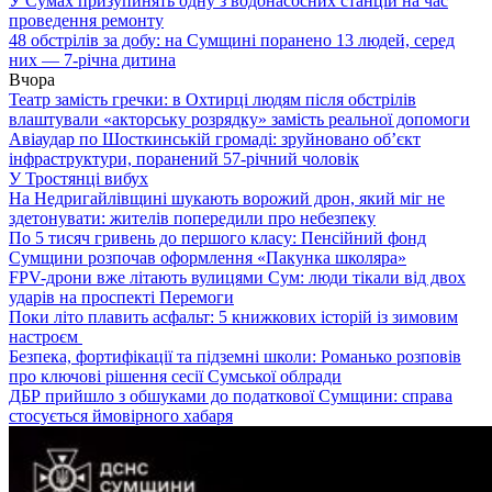
У Сумах призупинять одну з водонасосних станцій на час
проведення ремонту
48 обстрілів за добу: на Сумщині поранено 13 людей, серед
них — 7-річна дитина
Вчора
Театр замість гречки: в Охтирці людям після обстрілів
влаштували «акторську розрядку» замість реальної допомоги
Авіаудар по Шосткинській громаді: зруйновано об’єкт
інфраструктури, поранений 57-річний чоловік
У Тростянці вибух
На Недригайлівщині шукають ворожий дрон, який міг не
здетонувати: жителів попередили про небезпеку
По 5 тисяч гривень до першого класу: Пенсійний фонд
Сумщини розпочав оформлення «Пакунка школяра»
FPV-дрони вже літають вулицями Сум: люди тікали від двох
ударів на проспекті Перемоги
Поки літо плавить асфальт: 5 книжкових історій із зимовим
настроєм
Безпека, фортифікації та підземні школи: Романько розповів
про ключові рішення сесії Сумської облради
ДБР прийшло з обшуками до податкової Сумщини: справа
стосується ймовірного хабаря