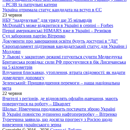
– РСЗВ та патрульні катери
Україна отримала статус кандидата на вступ в ЄС
23 червня
НБУ “надрукував” для уряду ще 35 мільярдів
McDonald’s може відкритися в Україні в серпні – Forbes
Перші американські HIMARS вже в Україні – Резніков
Суд заборонив партію Вітренко
Документи про завершення освіти будуть доступні в “Дії”
Європарламент підтримав кандидатський статус для України і
Молдови
У Львові у закритому режимі готуються судити Медведчука
Британська розвідка: сили РФ просунулися в бік Лисичанська
на 5 кілометрів
Влучання блискавки, утоплення, втрата свідомості: як надати
домедичну допомогу
Зеленський: Пришвидшення перемоги – наша національна
мета
22 червня
Вчителі з регіонів, де відновлять офлайн-навчання, мають
повернутися на роботу – Шкарлет
Шольц: Німеччина продовжить постачати зброю Україні
В Україні повністю зупинено нафтопереробку – Вітренко
Туреччина заявила, що досягла прогресу з Росією щодо
вивезення українського зерна
Copyright © 2016 - 2026
Сумські Дебати
.