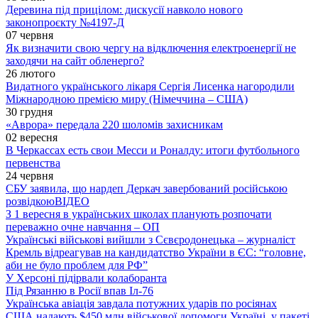
Деревина під прицілом: дискусії навколо нового
законопроєкту №4197-Д
07 червня
Як визначити свою чергу на відключення електроенергії не
заходячи на сайт обленерго?
26 лютого
Видатного українського лікаря Сергія Лисенка нагородили
Міжнародною премією миру (Німеччина – США)
30 грудня
«Аврора» передала 220 шоломів захисникам
02 вересня
В Черкассах есть свои Месси и Роналду: итоги футбольного
первенства
24 червня
СБУ заявила, що нардеп Деркач завербований російською
розвідкою
ВІДЕО
З 1 вересня в українських школах планують розпочати
переважно очне навчання – ОП
Українські військові вийшли з Сєвєродонецька – журналіст
Кремль відреагував на кандидатство України в ЄС: “головне,
аби не було проблем для РФ”
У Херсоні підірвали колаборанта
Під Рязанню в Росії впав Іл-76
Українська авіація завдала потужних ударів по росіянах
США надають $450 млн військової допомоги Україні, у пакеті