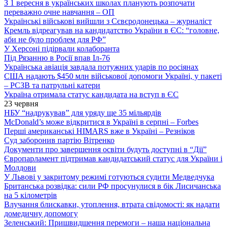
З 1 вересня в українських школах планують розпочати
переважно очне навчання – ОП
Українські військові вийшли з Сєвєродонецька – журналіст
Кремль відреагував на кандидатство України в ЄС: “головне,
аби не було проблем для РФ”
У Херсоні підірвали колаборанта
Під Рязанню в Росії впав Іл-76
Українська авіація завдала потужних ударів по росіянах
США надають $450 млн військової допомоги Україні, у пакеті
– РСЗВ та патрульні катери
Україна отримала статус кандидата на вступ в ЄС
23 червня
НБУ “надрукував” для уряду ще 35 мільярдів
McDonald’s може відкритися в Україні в серпні – Forbes
Перші американські HIMARS вже в Україні – Резніков
Суд заборонив партію Вітренко
Документи про завершення освіти будуть доступні в “Дії”
Європарламент підтримав кандидатський статус для України і
Молдови
У Львові у закритому режимі готуються судити Медведчука
Британська розвідка: сили РФ просунулися в бік Лисичанська
на 5 кілометрів
Влучання блискавки, утоплення, втрата свідомості: як надати
домедичну допомогу
Зеленський: Пришвидшення перемоги – наша національна