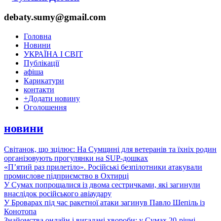
debaty.sumy@gmail.com
Головна
Новини
УКРАЇНА І СВІТ
Публікації
афіша
Карикатури
контакти
+
Додати новину
Оголошення
новини
Світанок, що зцілює: На Сумщині для ветеранів та їхніх родин
організовують прогулянки на SUP-дошках
«П’ятий раз прилетіло». Російські безпілотники атакували
промислове підприємство в Охтирці
У Сумах попрощалися із двома сестричками, які загинули
внаслідок російського авіаудару
У Броварах під час ракетної атаки загинув Павло Шепіль із
Конотопа
Знайомства онлайн і вигадані хвороби: у Сумах 20-річні