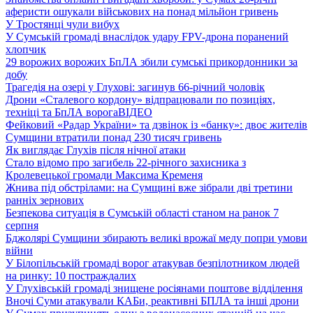
аферисти ошукали військових на понад мільйон гривень
У Тростянці чули вибух
У Сумській громаді внаслідок удару FPV-дрона поранений
хлопчик
29 ворожих ворожих БпЛА збили сумські прикордонники за
добу
Трагедія на озері у Глухові: загинув 66-річний чоловік
Дрони «Сталевого кордону» відпрацювали по позиціях,
техніці та БпЛА ворога
ВІДЕО
Фейковий «Радар України» та дзвінок із «банку»: двоє жителів
Сумщини втратили понад 230 тисяч гривень
Як виглядає Глухів після нічної атаки
Стало відомо про загибель 22-річного захисника з
Кролевецької громади Максима Кременя
Жнива під обстрілами: на Сумщині вже зібрали дві третини
ранніх зернових
Безпекова ситуація в Сумській області станом на ранок 7
серпня
Бджолярі Сумщини збирають великі врожаї меду попри умови
війни
У Білопільській громаді ворог атакував безпілотником людей
на ринку: 10 постраждалих
У Глухівській громаді знищене росіянами поштове відділення
Вночі Суми атакували КАБи, реактивні БПЛА та інші дрони