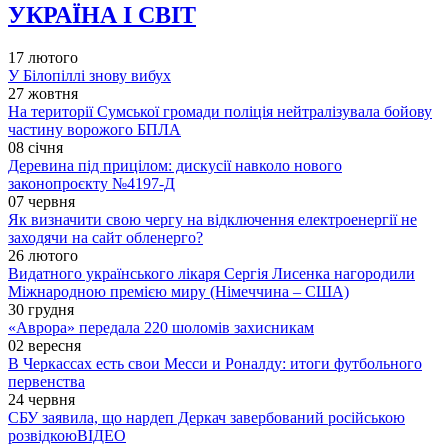
УКРАЇНА І СВІТ
17 лютого
У Білопіллі знову вибух
27 жовтня
На території Сумської громади поліція нейтралізувала бойову
частину ворожого БПЛА
08 січня
Деревина під прицілом: дискусії навколо нового
законопроєкту №4197-Д
07 червня
Як визначити свою чергу на відключення електроенергії не
заходячи на сайт обленерго?
26 лютого
Видатного українського лікаря Сергія Лисенка нагородили
Міжнародною премією миру (Німеччина – США)
30 грудня
«Аврора» передала 220 шоломів захисникам
02 вересня
В Черкассах есть свои Месси и Роналду: итоги футбольного
первенства
24 червня
СБУ заявила, що нардеп Деркач завербований російською
розвідкою
ВІДЕО