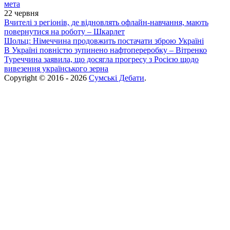
мета
22 червня
Вчителі з регіонів, де відновлять офлайн-навчання, мають
повернутися на роботу – Шкарлет
Шольц: Німеччина продовжить постачати зброю Україні
В Україні повністю зупинено нафтопереробку – Вітренко
Туреччина заявила, що досягла прогресу з Росією щодо
вивезення українського зерна
Copyright © 2016 - 2026
Сумські Дебати
.