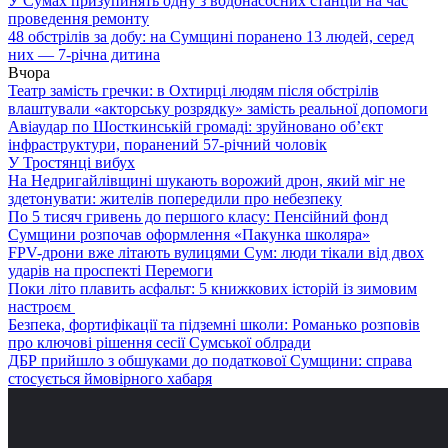
У Сумах призупинять одну з водонасосних станцій на час
проведення ремонту
48 обстрілів за добу: на Сумщині поранено 13 людей, серед
них — 7-річна дитина
Вчора
Театр замість гречки: в Охтирці людям після обстрілів
влаштували «акторську розрядку» замість реальної допомоги
Авіаудар по Шосткинській громаді: зруйновано об’єкт
інфраструктури, поранений 57-річний чоловік
У Тростянці вибух
На Недригайлівщині шукають ворожий дрон, який міг не
здетонувати: жителів попередили про небезпеку
По 5 тисяч гривень до першого класу: Пенсійний фонд
Сумщини розпочав оформлення «Пакунка школяра»
FPV-дрони вже літають вулицями Сум: люди тікали від двох
ударів на проспекті Перемоги
Поки літо плавить асфальт: 5 книжкових історій із зимовим
настроєм
Безпека, фортифікації та підземні школи: Романько розповів
про ключові рішення сесії Сумської облради
ДБР прийшло з обшуками до податкової Сумщини: справа
стосується ймовірного хабаря