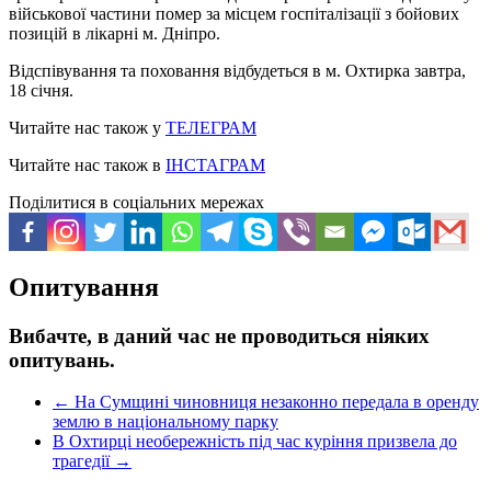
військової частини помер за місцем госпіталізації з бойових
позицій в лікарні м. Дніпро.
Відспівування та поховання відбудеться в м. Охтирка завтра,
18 січня.
Читайте нас також у
ТЕЛЕГРАМ
Читайте нас також в
ІНСТАГРАМ
Поділитися в соціальних мережах
Опитування
Вибачте, в даний час не проводиться ніяких
опитувань.
←
На Сумщині чиновниця незаконно передала в оренду
землю в національному парку
В Охтирці необережність під час куріння призвела до
трагедії
→