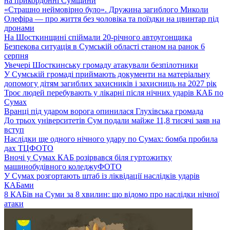
на прикордонні Сумщини
«Страшно неймовірно було». Дружина загиблого Миколи
Олефіра — про життя без чоловіка та поїздки на цвинтар під
дронами
На Шосткинщині спіймали 20-річного автоугонщика
Безпекова ситуація в Сумській області станом на ранок 6
серпня
Увечері Шосткинську громаду атакували безпілотники
У Сумській громаді приймають документи на матеріальну
допомогу дітям загиблих захисників і захисниць на 2027 рік
Троє людей перебувають у лікарні після нічних ударів КАБ по
Сумах
Вранці під ударом ворога опинилася Глухівська громада
До трьох університетів Сум подали майже 11,8 тисячі заяв на
вступ
Наслідки ще одного нічного удару по Сумах: бомба пробила
дах ТЦ
ФОТО
Вночі у Сумах КАБ розірвався біля гуртожитку
машинобудівного коледжу
ФОТО
У Сумах розгортають штаб із ліквідації наслідків ударів
КАБами
8 КАБів на Суми за 8 хвилин: що відомо про наслідки нічної
атаки