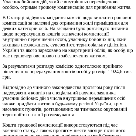
Учасник бойових дій, який є внутрішньо переміщеною
особою, отримає грошову компенсацію для придбання житла.
В Охтирці відбулось засідання комісії щодо виплати грошової
компенсації за належні для отримання жилі приміщення для
деяких категорій осіб. На засіданні було розглянуто питання
щодо перерахування коштів зазначеної компенсації
внутрішньо переміщеній особі, учаснику бойових дій, який
захищав незалежність, суверенітет, територіальну цілісність
України та якого зараховано на квартирний облік, як особу, що
має першочергове право на забезпечення житлом.
За результатами розгляду комісією одноголосно прийнято
рішення про перерахування коштів особі у розмірі 1 924,6 тис.
грн.
Відповідно до чинного законодавства протягом року після
надходження коштів на спеціальний рахунок заявника
учасник бойових дій з числа внутрішньо переміщених осіб
зможе придбати житло в будь-якому регіоні України, крім
населених пунктів, розташованих на тимчасово окупованій
території та на лінії розмежування.
Кошти грошової компенсації використовуються під час
воєнного стану, а також протягом шести місяців після його
припинення чи скасування, повідомили в мерії Охтирки.