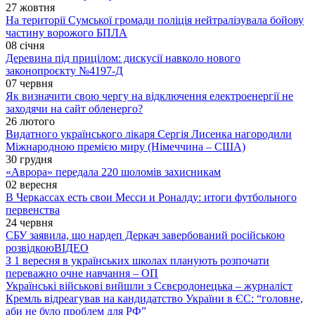
27 жовтня
На території Сумської громади поліція нейтралізувала бойову
частину ворожого БПЛА
08 січня
Деревина під прицілом: дискусії навколо нового
законопроєкту №4197-Д
07 червня
Як визначити свою чергу на відключення електроенергії не
заходячи на сайт обленерго?
26 лютого
Видатного українського лікаря Сергія Лисенка нагородили
Міжнародною премією миру (Німеччина – США)
30 грудня
«Аврора» передала 220 шоломів захисникам
02 вересня
В Черкассах есть свои Месси и Роналду: итоги футбольного
первенства
24 червня
СБУ заявила, що нардеп Деркач завербований російською
розвідкою
ВІДЕО
З 1 вересня в українських школах планують розпочати
переважно очне навчання – ОП
Українські військові вийшли з Сєвєродонецька – журналіст
Кремль відреагував на кандидатство України в ЄС: “головне,
аби не було проблем для РФ”