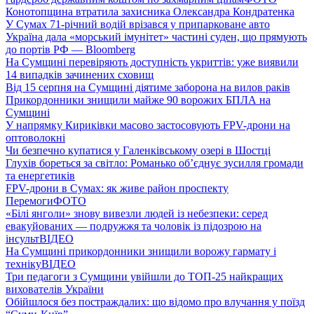
Конотопщина втратила захисника Олександра Кондратенка
У Сумах 71-річний водій врізався у припарковане авто
Україна дала «морський імунітет» частині суден, що прямують
до портів РФ — Bloomberg
На Сумщині перевіряють доступність укриттів: уже виявили
14 випадків зачинених сховищ
Від 15 серпня на Сумщині діятиме заборона на вилов раків
Прикордонники знищили майже 90 ворожих БПЛА на
Сумщині
У напрямку Кириківки масово застосовують FPV-дрони на
оптоволокні
Чи безпечно купатися у Галенківському озері в Шостці
Глухів бореться за світло: Романько об’єднує зусилля громади
та енергетиків
FPV-дрони в Сумах: як живе район проспекту
Перемоги
ФОТО
«Білі янголи» знову вивезли людей із небезпеки: серед
евакуйованих — подружжя та чоловік із підозрою на
інсульт
ВІДЕО
На Сумщині прикордонники знищили ворожу гармату і
техніку
ВІДЕО
Три педагоги з Сумщини увійшли до ТОП-25 найкращих
вихователів України
Обійшлося без постраждалих: що відомо про влучання у поїзд