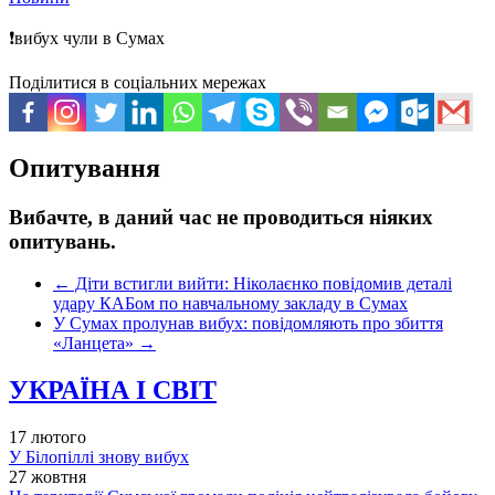
❗️вибух чули в Сумах
Поділитися в соціальних мережах
Опитування
Вибачте, в даний час не проводиться ніяких
опитувань.
←
Діти встигли вийти: Ніколаєнко повідомив деталі
удару КАБом по навчальному закладу в Сумах
У Сумах пролунав вибух: повідомляють про збиття
«Ланцета»
→
УКРАЇНА І СВІТ
17 лютого
У Білопіллі знову вибух
27 жовтня