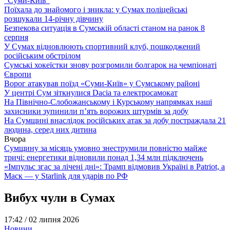
“Суми-Київ”
Поїхала до знайомого і зникла: у Сумах поліцейські
розшукали 14-річну дівчину
Безпекова ситуація в Сумській області станом на ранок 8
серпня
У Сумах відновлюють спортивний клуб, пошкоджений
російським обстрілом
Сумські хокеїстки знову розгромили болгарок на чемпіонаті
Європи
Ворог атакував поїзд «Суми-Київ» у Сумському районі
У центрі Сум зіткнулися Dacia та електросамокат
На Північно-Слобожанському і Курському напрямках наші
захисники зупинили п’ять ворожих штурмів за добу
На Сумщині внаслідок російських атак за добу постраждала 21
людина, серед них дитина
Вчора
Сумщину за місяць умовно знеструмили повністю майже
тричі: енергетики відновили понад 1,34 млн підключень
«Імпульс згас за лічені дні»: Трамп відмовив Україні в Patriot, а
Маск — у Starlink для ударів по РФ
Вибух чули в Сумах
17:42 /
02 липня 2026
Новини