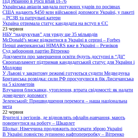
Під Рязанню в Росії впав Іл-76
Українська авіація завдала потужних ударів по росіянах
США надають $450 млн військової допомоги Україні, у пакеті
– РСЗВ та патрульні катери
Україна отримала статус кандидата на вступ в ЄС
23 червня
НБУ “надрукував” для уряду ще 35 мільярдів
McDonald’s може відкритися в Україні в серпні – Forbes
Перші американські HIMARS вже в Україні – Резніков
Суд заборонив партію Вітренко
Документи про завершення освіти будуть доступні в “Дії”
Європарламент підтримав кандидатський статус для України і
Молдови
У Львові у закритому режимі готуються судити Медведчука
Британська розвідка: сили РФ просунулися в бік Лисичанська
на 5 кілометрів
Влучання блискавки, утоплення, втрата свідомості: як надати
домедичну допомогу
Зеленський: Пришвидшення перемоги – наша національна
мета
22 червня
Вчителі з регіонів, де відновлять офлайн-навчання, мають
повернутися на роботу – Шкарлет
Шольц: Німеччина продовжить постачати зброю Україні
В Україні повністю зупинено нафтопереробку – Вітренко