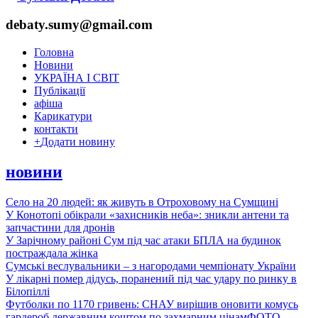
debaty.sumy@gmail.com
Головна
Новини
УКРАЇНА І СВІТ
Публікації
афіша
Карикатури
контакти
+
Додати новину
новини
Село на 20 людей: як живуть в Отроховому на Сумщині
У Конотопі обікрали «захисників неба»: зникли антени та
запчастини для дронів
У Зарічному районі Сум під час атаки БПЛА на будинок
постраждала жінка
Сумські веслувальники – з нагородами чемпіонату України
У лікарні помер дідусь, поранений під час удару по ринку в
Білопіллі
Футболки по 1170 гривень: СНАУ вирішив оновити комусь
гардероб державним коштом по захмарним цінам
ФОТО