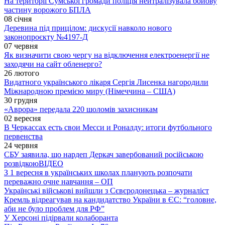
На території Сумської громади поліція нейтралізувала бойову
частину ворожого БПЛА
08 січня
Деревина під прицілом: дискусії навколо нового
законопроєкту №4197-Д
07 червня
Як визначити свою чергу на відключення електроенергії не
заходячи на сайт обленерго?
26 лютого
Видатного українського лікаря Сергія Лисенка нагородили
Міжнародною премією миру (Німеччина – США)
30 грудня
«Аврора» передала 220 шоломів захисникам
02 вересня
В Черкассах есть свои Месси и Роналду: итоги футбольного
первенства
24 червня
СБУ заявила, що нардеп Деркач завербований російською
розвідкою
ВІДЕО
З 1 вересня в українських школах планують розпочати
переважно очне навчання – ОП
Українські військові вийшли з Сєвєродонецька – журналіст
Кремль відреагував на кандидатство України в ЄС: “головне,
аби не було проблем для РФ”
У Херсоні підірвали колаборанта