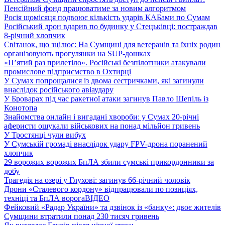
Пенсійний фонд працюватиме за новим алгоритмом
Росія щомісяця подвоює кількість ударів КАБами по Сумам
Російський дрон вдарив по будинку у Стецьківці: постраждав
8-річний хлопчик
Світанок, що зцілює: На Сумщині для ветеранів та їхніх родин
організовують прогулянки на SUP-дошках
«П’ятий раз прилетіло». Російські безпілотники атакували
промислове підприємство в Охтирці
У Сумах попрощалися із двома сестричками, які загинули
внаслідок російського авіаудару
У Броварах під час ракетної атаки загинув Павло Шепіль із
Конотопа
Знайомства онлайн і вигадані хвороби: у Сумах 20-річні
аферисти ошукали військових на понад мільйон гривень
У Тростянці чули вибух
У Сумській громаді внаслідок удару FPV-дрона поранений
хлопчик
29 ворожих ворожих БпЛА збили сумські прикордонники за
добу
Трагедія на озері у Глухові: загинув 66-річний чоловік
Дрони «Сталевого кордону» відпрацювали по позиціях,
техніці та БпЛА ворога
ВІДЕО
Фейковий «Радар України» та дзвінок із «банку»: двоє жителів
Сумщини втратили понад 230 тисяч гривень