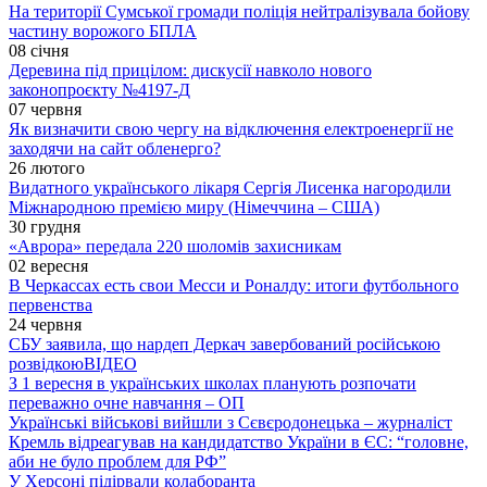
На території Сумської громади поліція нейтралізувала бойову
частину ворожого БПЛА
08 січня
Деревина під прицілом: дискусії навколо нового
законопроєкту №4197-Д
07 червня
Як визначити свою чергу на відключення електроенергії не
заходячи на сайт обленерго?
26 лютого
Видатного українського лікаря Сергія Лисенка нагородили
Міжнародною премією миру (Німеччина – США)
30 грудня
«Аврора» передала 220 шоломів захисникам
02 вересня
В Черкассах есть свои Месси и Роналду: итоги футбольного
первенства
24 червня
СБУ заявила, що нардеп Деркач завербований російською
розвідкою
ВІДЕО
З 1 вересня в українських школах планують розпочати
переважно очне навчання – ОП
Українські військові вийшли з Сєвєродонецька – журналіст
Кремль відреагував на кандидатство України в ЄС: “головне,
аби не було проблем для РФ”
У Херсоні підірвали колаборанта