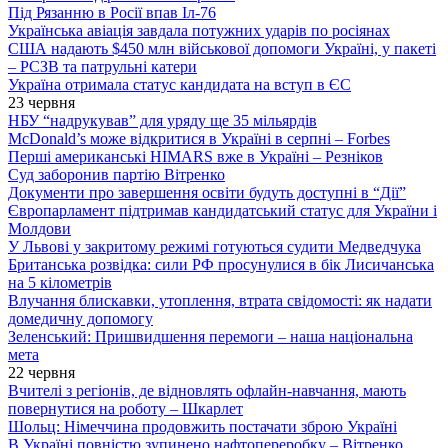
Під Рязанню в Росії впав Іл-76
Українська авіація завдала потужних ударів по росіянах
США надають $450 млн військової допомоги Україні, у пакеті
– РСЗВ та патрульні катери
Україна отримала статус кандидата на вступ в ЄС
23 червня
НБУ “надрукував” для уряду ще 35 мільярдів
McDonald’s може відкритися в Україні в серпні – Forbes
Перші американські HIMARS вже в Україні – Резніков
Суд заборонив партію Вітренко
Документи про завершення освіти будуть доступні в “Дії”
Європарламент підтримав кандидатський статус для України і
Молдови
У Львові у закритому режимі готуються судити Медведчука
Британська розвідка: сили РФ просунулися в бік Лисичанська
на 5 кілометрів
Влучання блискавки, утоплення, втрата свідомості: як надати
домедичну допомогу
Зеленський: Пришвидшення перемоги – наша національна
мета
22 червня
Вчителі з регіонів, де відновлять офлайн-навчання, мають
повернутися на роботу – Шкарлет
Шольц: Німеччина продовжить постачати зброю Україні
В Україні повністю зупинено нафтопереробку – Вітренко