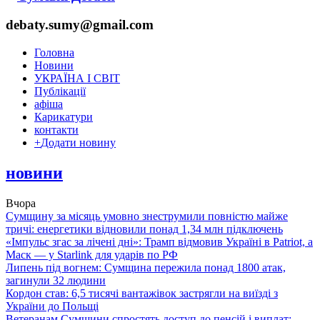
debaty.sumy@gmail.com
Головна
Новини
УКРАЇНА І СВІТ
Публікації
афіша
Карикатури
контакти
+
Додати новину
новини
Вчора
Сумщину за місяць умовно знеструмили повністю майже
тричі: енергетики відновили понад 1,34 млн підключень
«Імпульс згас за лічені дні»: Трамп відмовив Україні в Patriot, а
Маск — у Starlink для ударів по РФ
Липень під вогнем: Сумщина пережила понад 1800 атак,
загинули 32 людини
Кордон став: 6,5 тисячі вантажівок застрягли на виїзді з
України до Польщі
Ветеранам Сумщини спростять доступ до пенсій і виплат: