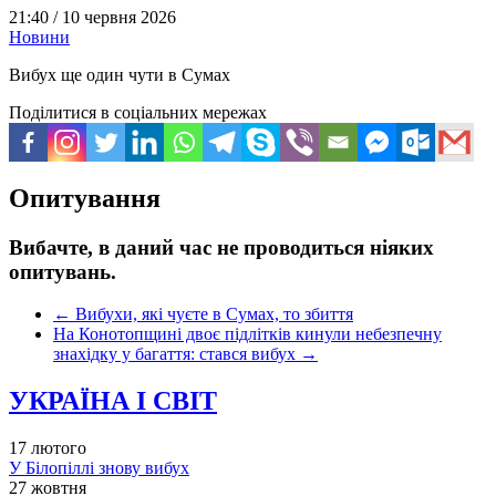
21:40 /
10 червня 2026
Новини
Вибух ще один чути в Сумах
Поділитися в соціальних мережах
Опитування
Вибачте, в даний час не проводиться ніяких
опитувань.
←
Вибухи, які чуєте в Сумах, то збиття
На Конотопщині двоє підлітків кинули небезпечну
знахідку у багаття: стався вибух
→
УКРАЇНА І СВІТ
17 лютого
У Білопіллі знову вибух
27 жовтня