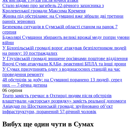
Як виглядає Глухів після нічної атаки
Стало відомо про загибель 22-річного захисника з
Кролевецької громади Максима Кременя
Жнива під обстрілами: на Сумщині вже зібрали дві третини
ранніх зернових
Безпекова ситуація в Сумській області станом на ранок 7
серпня
Бджолярі Сумщини збирають великі врожаї меду попри умови
війни
У Білопільській громаді ворог атакував безпілотником людей
на ринку: 10 постраждалих
У Глухівській громаді знищене росіянами поштове відділення
Вночі Суми атакували КАБи, реактивні БПЛА та інші дрони
У Сумах призупинять одну з водонасосних станцій на час
проведення ремонту
48 обстрілів за добу: на Сумщині поранено 13 людей, серед
них — 7-річна дитина
06 серпня
Театр замість гречки: в Охтирці людям після обстрілів
влаштували «акторську розрядку» замість реальної допомоги
Авіаудар по Шосткинській громаді: зруйновано об’єкт
інфраструктури, поранений 57-річний чоловік
Вибух ще один чути в Сумах