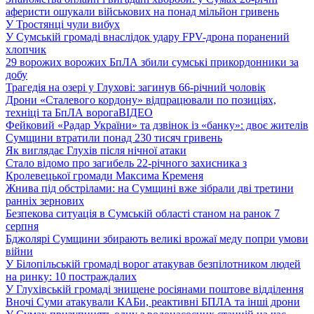
аферисти ошукали військових на понад мільйон гривень
У Тростянці чули вибух
У Сумській громаді внаслідок удару FPV-дрона поранений
хлопчик
29 ворожих ворожих БпЛА збили сумські прикордонники за
добу
Трагедія на озері у Глухові: загинув 66-річний чоловік
Дрони «Сталевого кордону» відпрацювали по позиціях,
техніці та БпЛА ворога
ВІДЕО
Фейковий «Радар України» та дзвінок із «банку»: двоє жителів
Сумщини втратили понад 230 тисяч гривень
Як виглядає Глухів після нічної атаки
Стало відомо про загибель 22-річного захисника з
Кролевецької громади Максима Кременя
Жнива під обстрілами: на Сумщині вже зібрали дві третини
ранніх зернових
Безпекова ситуація в Сумській області станом на ранок 7
серпня
Бджолярі Сумщини збирають великі врожаї меду попри умови
війни
У Білопільській громаді ворог атакував безпілотником людей
на ринку: 10 постраждалих
У Глухівській громаді знищене росіянами поштове відділення
Вночі Суми атакували КАБи, реактивні БПЛА та інші дрони