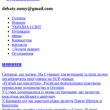
debaty.sumy@gmail.com
Головна
Новини
УКРАЇНА І СВІТ
Публікації
афіша
Карикатури
контакти
+
Додати новину
Оголошення
новини
Світанок, що зцілює: На Сумщині для ветеранів та їхніх родин
організовують прогулянки на SUP-дошках
«П’ятий раз прилетіло». Російські безпілотники атакували
промислове підприємство в Охтирці
У Сумах попрощалися із двома сестричками, які загинули
внаслідок російського авіаудару
У Броварах під час ракетної атаки загинув Павло Шепіль із
Конотопа
Знайомства онлайн і вигадані хвороби: у Сумах 20-річні