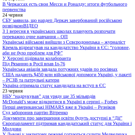
В Черкассах есть свои Месси и Роналду: итоги футбольного
первенства
24 червня
СБУ заявила, що нардеп Деркач завербований російською
розвідкою
ВІДЕО
З 1 вересня в українських школах планують розпочати
переважно очне навчання – ОП
Українські військові вийшли з Сєвєродонецька – журналіст
Кремль відреагував на кандидатство України в ЄС: “головне,
аби не було проблем для РФ”
У Херсоні підірвали колаборанта
Під Рязанню в Росії впав Іл-76
Українська авіація завдала потужних ударів по росіянах
США надають $450 млн військової допомоги Україні, у пакеті
– РСЗВ та патрульні катери
Україна отримала статус кандидата на вступ в ЄС
23 червня
НБУ “надрукував” для уряду ще 35 мільярдів
McDonald’s може відкритися в Україні в серпні – Forbes
Перші американські HIMARS вже в Україні – Резніков
Суд заборонив партію Вітренко
Документи про завершення освіти будуть доступні в “Дії”
Європарламент підтримав кандидатський статус для України і
Молдови
У Львові у закритому режимі готуються судити Медведчука