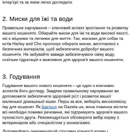
інтер’єрі та за яким легко доглядати.
2. Миски для їжі та води
Правильне харчування – ключовий аспект зростання та розвитку
вашого кошеняти. Обирайте миски для їжі та води високої якості,
які є міцними та легкими для миття. Так, магазин для собак та
котів Harley and Cho пропонує обирати миски, виготовлені з
безпечних матеріалів, щоб забезпечити добробут вашого
кошеняти. Не забувайте завжди забезпечувати свіжу воду,
оскільки гідратація є важливою для здоров’я вашого кошеняти.
3. Годування
Годування вашого нового кошеняти – це один з ключових
аспектів його догляду. Завдяки правильному харчуванню ви
допоможете забезпечити здоровий ріст і розвиток вашої
маленької домашньої кішки. Перш за все, виберіть високоякісну
їжу для кошенят. Як
йдеться
на Gazeta.ua, вона повинна містити
всі необхідні поживні речовини, які підтримують здоров’я вашого
пухнастого друга. Рекомендується обговорити вибір корму з
ветеринаром або спеціалістом у зоомагазині.
Дотримуйтесь рекомендацій стосовно кількості корму і