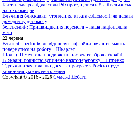
Британська розвідка: сили РФ просунулися в бік Лисичанська
на 5 кілометрів
Влучання блискавки, утоплення, втрата свідомості: як надати
домедичну допомогу
Зеленський: Пришвидшення перемоги – наша національна
мета
22 червня
Вчителі з регіонів, де відновлять офлайн-навчання, мають
повернутися на роботу – Шкарлет
Шольц: Німеччина продовжить постачати зброю Україні
В Україні повністю зупинено нафтопереробку – Вітренко
Туреччина заявила, що досягла прогресу з Росією щодо
вивезення українського зерна
Copyright © 2016 - 2026
Сумські Дебати
.