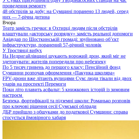
У Сумах призупинять одну з водонасосних станцій на час
проведення ремонту
48 обстрілів за добу: на Сумщині поранено 13 людей, серед
них — 7-річна дитина
Вчора
Театр замість гречки: в Охтирці людям після обстрілів
влаштували «акторську розрядку» замість реальної допомоги
Авіаудар по Шосткинській громаді: зруйновано об’єкт
інфраструктури, поранений 57-річний чоловік
У Тростянці вибух
На Недригайлівщині шукають ворожий дрон, який міг не
здетонувати: жителів попередили про небезпеку
По 5 тисяч гривень до першого класу: Пенсійний фонд
Сумщини розпочав оформлення «Пакунка школяра»
FPV-дрони вже літають вулицями Сум: люди тікали від двох
ударів на проспекті Перемоги
Поки літо плавить асфальт: 5 книжкових історій із зимовим
настроєм
Безпека, фортифікації та підземні школи: Романько розповів
про ключові рішення сесії Сумської облради
ДБР прийшло з обшуками до податкової Сумщини: справа
стосується ймовірного хабаря