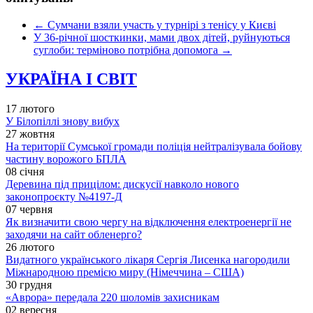
←
Сумчани взяли участь у турнірі з тенісу у Києві
У 36-річної шосткинки, мами двох дітей, руйнуються
суглоби: терміново потрібна допомога
→
УКРАЇНА І СВІТ
17 лютого
У Білопіллі знову вибух
27 жовтня
На території Сумської громади поліція нейтралізувала бойову
частину ворожого БПЛА
08 січня
Деревина під прицілом: дискусії навколо нового
законопроєкту №4197-Д
07 червня
Як визначити свою чергу на відключення електроенергії не
заходячи на сайт обленерго?
26 лютого
Видатного українського лікаря Сергія Лисенка нагородили
Міжнародною премією миру (Німеччина – США)
30 грудня
«Аврора» передала 220 шоломів захисникам
02 вересня