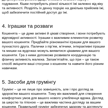
годування. Кішки потребують різної кількості їжі залежно від віку
та активності. Розділіть їх денну порцію на декілька прийомів їжі,
щоб забезпечити постійний доступ до їжі.
4. Іграшки та розваги
Кошенята – це дуже активні й цікаві створіння, і вони потребують
відповідної активності. Іграшки є важливим елементом розвитку
вашого кошеняти. Придбайте різноманітні іграшки для вашого
пухнастого друга. Палички з пір’ям, м’ячики, інтерактивні іграшки
та мишки на вудочках можуть виявитися цікавими для вашого
кошеняти. Гра з ними допоможе розвивати координацію та
фізичну активність малюка. Запам’ятайте, що ігри – це також
спосіб зміцнити ваші стосунки з кошеням та навчити його різним
навичкам.
5. Засоби для грумінгу
Грумінг – це не лише про зовнішність, але і про догляд за
здоров’ям вашого кошеняти. Тому він важливий для створення
комфортних умов для вашого нового улюбленця вдома. Догляд
за шерстю та гігієною – це важлива частина догляду за вашим
кошеням. Правильний грумінг забезпечує здорову та доглянуту