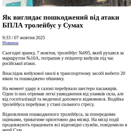
Як виглядає пошкоджений від атаки
БПЛА тролейбус у Сумах
9:33 /
07 жовтня 2025
Новини
Сьогодні зранку, 7 жовтня, тролейбус №095, який рухався за
маршрутом №10А, потрапив у епіцентр вибухів під час
російської атаки.
Внаслідок вибухової хвилі в транспортному засобі вибито 20
вікон та пошкоджено обшивку.
На момент удару в салоні перебувало шестеро пасажирів.
Один із них отримав легкі ушкодження від уламків скла, але
від госпіталізації та медичної допомоги відмовився. Водійка
тролейбуса перебуває у стані сильного стресу.
Відновлення пошкодженого тролейбуса, за попередніми
оцінками, триватиме орієнтовно два місяці. На місці події
продовжують працювати всі відповідні служби, повідомили в
мерії Сум.