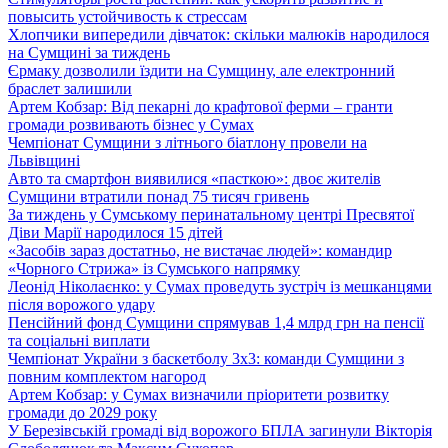
повысить устойчивость к стрессам
Хлопчики випередили дівчаток: скільки малюків народилося
на Сумщині за тиждень
Єрмаку дозволили їздити на Сумщину, але електронний
браслет залишили
Артем Кобзар: Від пекарні до крафтової ферми – гранти
громади розвивають бізнес у Сумах
Чемпіонат Сумщини з літнього біатлону провели на
Львівщині
Авто та смартфон виявилися «пасткою»: двоє жителів
Сумщини втратили понад 75 тисяч гривень
За тиждень у Сумському перинатальному центрі Пресвятої
Діви Марії народилося 15 дітей
«Засобів зараз достатньо, не вистачає людей»: командир
«Чорного Стрижа» із Сумського напрямку
Леонід Ніколаєнко: у Сумах проведуть зустріч із мешканцями
після ворожого удару
Пенсійний фонд Сумщини спрямував 1,4 млрд грн на пенсії
та соціальні виплати
Чемпіонат України з баскетболу 3х3: команди Сумщини з
повним комплектом нагород
Артем Кобзар: у Сумах визначили пріоритети розвитку
громади до 2029 року
У Березівській громаді від ворожого БПЛА загинули Вікторія