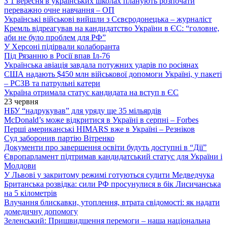
З 1 вересня в українських школах планують розпочати
переважно очне навчання – ОП
Українські військові вийшли з Сєвєродонецька – журналіст
Кремль відреагував на кандидатство України в ЄС: “головне,
аби не було проблем для РФ”
У Херсоні підірвали колаборанта
Під Рязанню в Росії впав Іл-76
Українська авіація завдала потужних ударів по росіянах
США надають $450 млн військової допомоги Україні, у пакеті
– РСЗВ та патрульні катери
Україна отримала статус кандидата на вступ в ЄС
23 червня
НБУ “надрукував” для уряду ще 35 мільярдів
McDonald’s може відкритися в Україні в серпні – Forbes
Перші американські HIMARS вже в Україні – Резніков
Суд заборонив партію Вітренко
Документи про завершення освіти будуть доступні в “Дії”
Європарламент підтримав кандидатський статус для України і
Молдови
У Львові у закритому режимі готуються судити Медведчука
Британська розвідка: сили РФ просунулися в бік Лисичанська
на 5 кілометрів
Влучання блискавки, утоплення, втрата свідомості: як надати
домедичну допомогу
Зеленський: Пришвидшення перемоги – наша національна