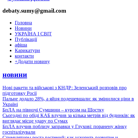
debaty.sumy@gmail.com
Головна
Новини
УКРАЇНА І СВІТ
Публікації
афіша
Карикатури
контакти
+
Додати новину
новини
Нові ракети та військові з КНДР: Зеленський розповів про
підготовку Росії
Пальне додало 28%, а яйця подешевшали: як змінилися ціни в
Україні
БпЛА на півночі Сумщини – курсом на Шостку
Сьогодні по обіді КАБ влучив за кілька метрів від будинків: як
виглядає місце удару по Сумах
БпЛА влучив поблизу заправки у Глухові: поранену жінку
госпіталізували
Стимуляторы роста растений: как ускорить развитие и