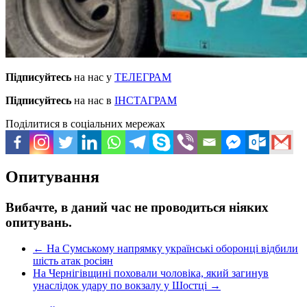
Підписуйтесь
на нас у
ТЕЛЕГРАМ
Підписуйтесь
на нас в
ІНСТАГРАМ
Поділитися в соціальних мережах
Опитування
Вибачте, в даний час не проводиться ніяких
опитувань.
←
На Сумському напрямку українські оборонці відбили
шість атак росіян
На Чернігівщині поховали чоловіка, який загинув
унаслідок удару по вокзалу у Шостці
→