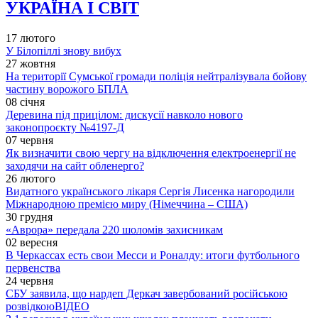
УКРАЇНА І СВІТ
17 лютого
У Білопіллі знову вибух
27 жовтня
На території Сумської громади поліція нейтралізувала бойову
частину ворожого БПЛА
08 січня
Деревина під прицілом: дискусії навколо нового
законопроєкту №4197-Д
07 червня
Як визначити свою чергу на відключення електроенергії не
заходячи на сайт обленерго?
26 лютого
Видатного українського лікаря Сергія Лисенка нагородили
Міжнародною премією миру (Німеччина – США)
30 грудня
«Аврора» передала 220 шоломів захисникам
02 вересня
В Черкассах есть свои Месси и Роналду: итоги футбольного
первенства
24 червня
СБУ заявила, що нардеп Деркач завербований російською
розвідкою
ВІДЕО