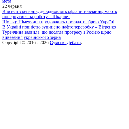
мета
22 червня
Вчителі з регіонів, де відновлять офлайн-навчання, мають
повернутися на роботу – Шкарлет
Шольц: Німеччина продовжить постачати зброю Україні
В Україні повністю зупинено нафтопереробку – Вітренко
Туреччина заявила, що досягла прогресу з Росією щодо
вивезення українського зерна
Copyright © 2016 - 2026
Сумські Дебати
.