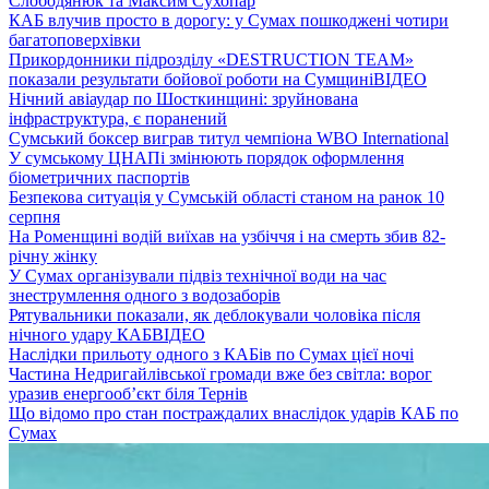
Слободянюк та Максим Сухопар
КАБ влучив просто в дорогу: у Сумах пошкоджені чотири
багатоповерхівки
Прикордонники підрозділу «DESTRUCTION TEAM»
показали результати бойової роботи на Сумщині
ВІДЕО
Нічний авіаудар по Шосткинщині: зруйнована
інфраструктура, є поранений
Сумський боксер виграв титул чемпіона WBO International
У сумському ЦНАПі змінюють порядок оформлення
біометричних паспортів
Безпекова ситуація у Сумській області станом на ранок 10
серпня
На Роменщині водій виїхав на узбіччя і на смерть збив 82-
річну жінку
У Сумах організували підвіз технічної води на час
знеструмлення одного з водозаборів
Рятувальники показали, як деблокували чоловіка після
нічного удару КАБ
ВІДЕО
Наслідки прильоту одного з КАБів по Сумах цієї ночі
Частина Недригайлівської громади вже без світла: ворог
уразив енергооб’єкт біля Тернів
Що відомо про стан постраждалих внаслідок ударів КАБ по
Сумах