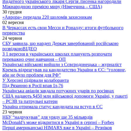
Видатного українського лікаря Сергія Лисенка нагородили
Міжнародною премією миру (Німеччина – США)
30 грудня
«Аврора» передала 220 шоломів захисникам
02 вересня
В Черкассах есть свои Месси и Роналду: итоги футбольного
первенства
24 червня
СБУ заявила, що нардеп Деркач завербований російською
розвідкою
ВІДЕО
З 1 вересня в українських школах планують розпочати
переважно очне навчання – ОП
Українські військові вийшли з Сєвєродонецька – журналіст
Кремль відреагував на кандидатство України в ЄС: “головне,
аби не було проблем для РФ”
У Херсоні підірвали колаборанта
Під Рязанню в Росії впав Іл-76
Українська авіація завдала потужних ударів по росіянах
США надають $450 млн військової допомоги Україні, у пакеті
– РСЗВ та патрульні катери
Україна отримала статус кандидата на вступ в ЄС
23 червня
НБУ “надрукував” для уряду ще 35 мільярдів
McDonald’s може відкритися в Україні в серпні – Forbes
Перші американські HIMARS вже в Україні – Резніков