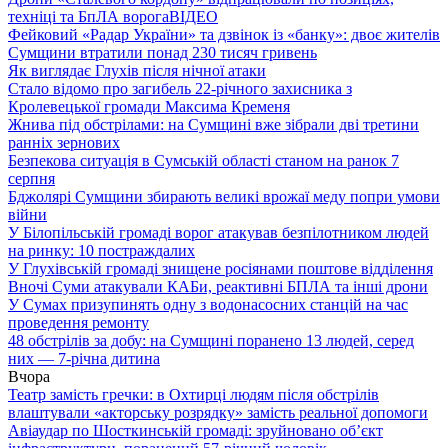
техніці та БпЛА ворога
ВІДЕО
Фейковий «Радар України» та дзвінок із «банку»: двоє жителів
Сумщини втратили понад 230 тисяч гривень
Як виглядає Глухів після нічної атаки
Стало відомо про загибель 22-річного захисника з
Кролевецької громади Максима Кременя
Жнива під обстрілами: на Сумщині вже зібрали дві третини
ранніх зернових
Безпекова ситуація в Сумській області станом на ранок 7
серпня
Бджолярі Сумщини збирають великі врожаї меду попри умови
війни
У Білопільській громаді ворог атакував безпілотником людей
на ринку: 10 постраждалих
У Глухівській громаді знищене росіянами поштове відділення
Вночі Суми атакували КАБи, реактивні БПЛА та інші дрони
У Сумах призупинять одну з водонасосних станцій на час
проведення ремонту
48 обстрілів за добу: на Сумщині поранено 13 людей, серед
них — 7-річна дитина
Вчора
Театр замість гречки: в Охтирці людям після обстрілів
влаштували «акторську розрядку» замість реальної допомоги
Авіаудар по Шосткинській громаді: зруйновано об’єкт