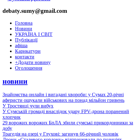
debaty.sumy@gmail.com
Головна
Новини
УКРАЇНА І СВІТ
Публікації
афіша
Карикатури
контакти
+
Додати новину
Оголошення
новини
Знайомства онлайн і вигадані хвороби: у Сумах 20-річні
аферисти ошукали військових на понад мільйон гривень
У Тростянці чули вибух
У Сумській громаді внаслідок удару FPV-дрона поранений
хлопчик
29 ворожих ворожих БпЛА збили сумські прикордонники за
добу
Трагедія на озері у Глухові: загинув 66-річний чоловік
Дрони «Сталевого кордону» відпрацювали по позиціях,