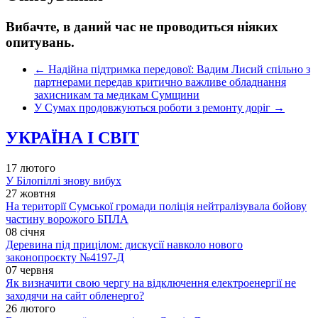
Вибачте, в даний час не проводиться ніяких
опитувань.
←
Надійна підтримка передової: Вадим Лисий спільно з
партнерами передав критично важливе обладнання
захисникам та медикам Сумщини
У Сумах продовжуються роботи з ремонту доріг
→
УКРАЇНА І СВІТ
17 лютого
У Білопіллі знову вибух
27 жовтня
На території Сумської громади поліція нейтралізувала бойову
частину ворожого БПЛА
08 січня
Деревина під прицілом: дискусії навколо нового
законопроєкту №4197-Д
07 червня
Як визначити свою чергу на відключення електроенергії не
заходячи на сайт обленерго?
26 лютого