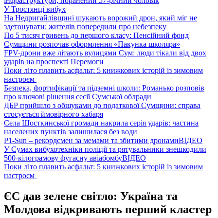
інфраструктури, поранений 57-річний чоловік
У Тростянці вибух
На Недригайлівщині шукають ворожий дрон, який міг не
здетонувати: жителів попередили про небезпеку
По 5 тисяч гривень до першого класу: Пенсійний фонд
Сумщини розпочав оформлення «Пакунка школяра»
FPV-дрони вже літають вулицями Сум: люди тікали від двох
ударів на проспекті Перемоги
Поки літо плавить асфальт: 5 книжкових історій із зимовим
настроєм
Безпека, фортифікації та підземні школи: Романько розповів
про ключові рішення сесії Сумської облради
ДБР прийшло з обшуками до податкової Сумщини: справа
стосується ймовірного хабаря
Села Шосткинської громади накрила серія ударів: частина
населених пунктів залишилася без води
P1-Sun – рекордсмен за мемами та збитими дронами
ВІДЕО
У Сумах вибухотехніки поліції та рятувальники знешкодили
500-кілограмову фугасну авіабомбу
ВІДЕО
Поки літо плавить асфальт: 5 книжкових історій із зимовим
настроєм
ЄС дав зелене світло: Україна та
Молдова відкривають перший кластер