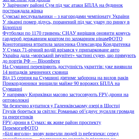
У Зарічному районі Сум під час атаки БПЛА на будинок
постраждала жінка
Сумські веслувальники – з нагородами чемпіонату України
У лікарні помер дідусь, поранений під час удару по ринку в
Білопіллі
Футболки по 1170 гривень: СНАУ вирішив оновити комусь
гардероб державним коштом по захмарним цінам
ФОТО
Конотопщина втратила захисника Олександра Кондратенка
У Сумах 71-річний водій врізався у припарковане авто
Україна дала «морський імунітет» частині суден, що прямують
до портів РФ — Bloomberg
На Сумщині перевіряють доступність укриттів: уже виявили
14 випадків зачинених сховищ
Від 15 серпня на Сумщині діятиме заборона на вилов раків
Прикордонники знищили майже 90 ворожих БПЛА на
Сумщині
У напрямку Кириківки масово застосовують FPV-дрони на
оптоволокні
Чи безпечно купатися у Галенківському озері в Шостці
Глухів бореться за світло: Романько об’єднує зусилля громади
та енергетиків
FPV-дрони в Сумах: як живе район проспекту
Перемоги
ФОТО
«Білі янголи» знову вивезли людей із небезпеки: серед