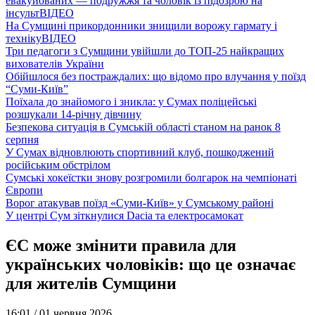
евакуйованих — подружжя та чоловік із підозрою на
інсульт
ВІДЕО
На Сумщині прикордонники знищили ворожу гармату і
техніку
ВІДЕО
Три педагоги з Сумщини увійшли до ТОП-25 найкращих
вихователів України
Обійшлося без постраждалих: що відомо про влучання у поїзд
“Суми-Київ”
Поїхала до знайомого і зникла: у Сумах поліцейські
розшукали 14-річну дівчину
Безпекова ситуація в Сумській області станом на ранок 8
серпня
У Сумах відновлюють спортивний клуб, пошкоджений
російським обстрілом
Сумські хокеїстки знову розгромили болгарок на чемпіонаті
Європи
Ворог атакував поїзд «Суми-Київ» у Сумському районі
У центрі Сум зіткнулися Dacia та електросамокат
ЄС може змінити правила для
українських чоловіків: що це означає
для жителів Сумщини
16:01 /
01 червня 2026