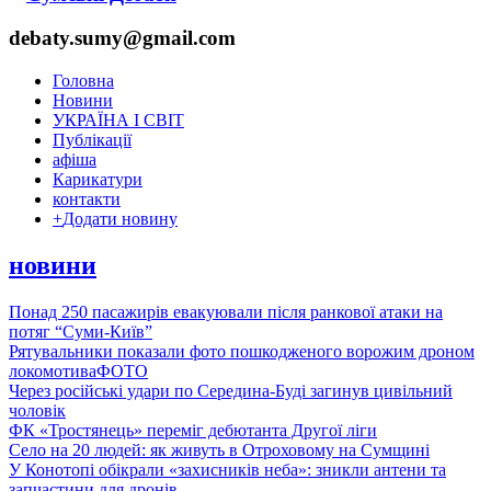
debaty.sumy@gmail.com
Головна
Новини
УКРАЇНА І СВІТ
Публікації
афіша
Карикатури
контакти
+
Додати новину
новини
Понад 250 пасажирів евакуювали після ранкової атаки на
потяг “Суми-Київ”
Рятувальники показали фото пошкодженого ворожим дроном
локомотива
ФОТО
Через російські удари по Середина-Буді загинув цивільний
чоловік
ФК «Тростянець» переміг дебютанта Другої ліги
Село на 20 людей: як живуть в Отроховому на Сумщині
У Конотопі обікрали «захисників неба»: зникли антени та
запчастини для дронів