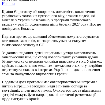
Новини
Країни Євросоюзу обговорюють можливість виключення
українських чоловіків призовного віку, а також людей, які
виїхали з України нелегально, з програми тимчасового
захисту у разі її продовження після березня 2027 року. Про це
повідомляє Euractiv.
Йдеться про те, що можливі обмеження можуть стосуватися
вже нових заявників, які звертатимуться за статусом
тимчасового захисту в ЄС.
За даними видання, деякі національні уряди висловлюють
занепокоєння тим, що серед новоприбулих українців дедалі
більшу частку становлять чоловіки призовного віку. У кількох
країнах вважають, що механізм тимчасового захисту потрібно
переглянути «також в інтересах України» — для поповнення
армії та майбутнього відновлення країни.
Подальша доля програми має обговорюватися міністрами з
питань міграції на засіданні Ради з питань юстиції та
внутрішніх справ цього тижня. Очікується, що за підсумками
зустрічі можуть бути напрацьовані політичні рекомендації
щодо наступних кроків.