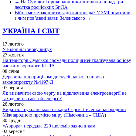
←
На Сумщині прикордонники знищили понад три
десятка російських БпЛА
Війна може закінчитися до листопада? У ЗМІ пояснили,
з чим пов’язані заяви Зеленського
→
УКРАЇНА І СВІТ
17 лютого
У Білопіллі знову вибух
27 жовтня
На території Сумської громади поліція нейтралізувала бойову
частину ворожого БПЛА
08 січня
Деревина під прицілом: дискусії навколо нового
законопроєкту №4197-Д
07 червня
Як визначити свою чергу на відключення електроенергії не
заходячи на сайт обленерго?
26 лютого
Видатного українського лікаря Сергія Лисенка нагородили
Міжнародною премією миру (Німеччина – США)
30 грудня
«Аврора» передала 220 шоломів захисникам
02 вересня