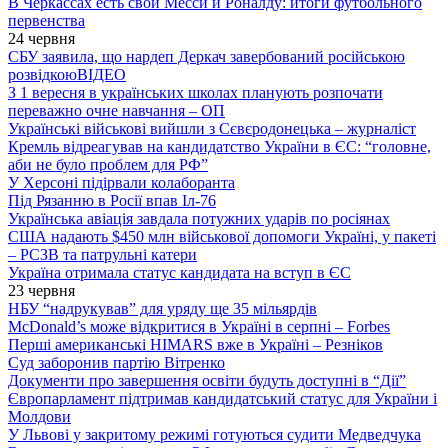
В Черкассах есть свои Месси и Роналду: итоги футбольного
первенства
24 червня
СБУ заявила, що нардеп Деркач завербований російською
розвідкою
ВІДЕО
З 1 вересня в українських школах планують розпочати
переважно очне навчання – ОП
Українські військові вийшли з Сєвєродонецька – журналіст
Кремль відреагував на кандидатство України в ЄС: “головне,
аби не було проблем для РФ”
У Херсоні підірвали колаборанта
Під Рязанню в Росії впав Іл-76
Українська авіація завдала потужних ударів по росіянах
США надають $450 млн військової допомоги Україні, у пакеті
– РСЗВ та патрульні катери
Україна отримала статус кандидата на вступ в ЄС
23 червня
НБУ “надрукував” для уряду ще 35 мільярдів
McDonald’s може відкритися в Україні в серпні – Forbes
Перші американські HIMARS вже в Україні – Резніков
Суд заборонив партію Вітренко
Документи про завершення освіти будуть доступні в “Дії”
Європарламент підтримав кандидатський статус для України і
Молдови
У Львові у закритому режимі готуються судити Медведчука