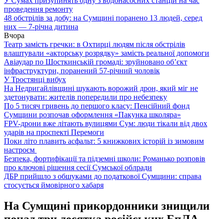
У Сумах призупинять одну з водонасосних станцій на час
проведення ремонту
48 обстрілів за добу: на Сумщині поранено 13 людей, серед
них — 7-річна дитина
Вчора
Театр замість гречки: в Охтирці людям після обстрілів
влаштували «акторську розрядку» замість реальної допомоги
Авіаудар по Шосткинській громаді: зруйновано об’єкт
інфраструктури, поранений 57-річний чоловік
У Тростянці вибух
На Недригайлівщині шукають ворожий дрон, який міг не
здетонувати: жителів попередили про небезпеку
По 5 тисяч гривень до першого класу: Пенсійний фонд
Сумщини розпочав оформлення «Пакунка школяра»
FPV-дрони вже літають вулицями Сум: люди тікали від двох
ударів на проспекті Перемоги
Поки літо плавить асфальт: 5 книжкових історій із зимовим
настроєм
Безпека, фортифікації та підземні школи: Романько розповів
про ключові рішення сесії Сумської облради
ДБР прийшло з обшуками до податкової Сумщини: справа
стосується ймовірного хабаря
На Сумщині прикордонники знищили
понад три десятка російських БпЛА