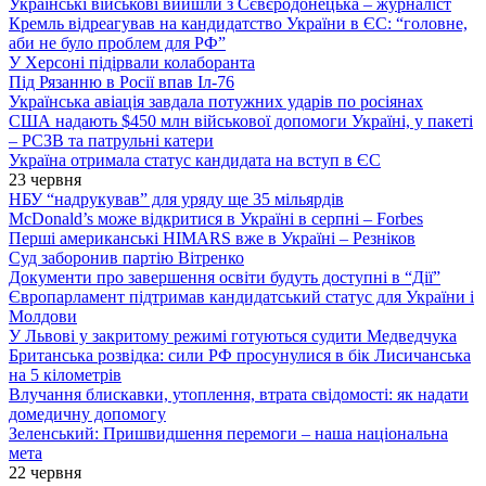
Українські військові вийшли з Сєвєродонецька – журналіст
Кремль відреагував на кандидатство України в ЄС: “головне,
аби не було проблем для РФ”
У Херсоні підірвали колаборанта
Під Рязанню в Росії впав Іл-76
Українська авіація завдала потужних ударів по росіянах
США надають $450 млн військової допомоги Україні, у пакеті
– РСЗВ та патрульні катери
Україна отримала статус кандидата на вступ в ЄС
23 червня
НБУ “надрукував” для уряду ще 35 мільярдів
McDonald’s може відкритися в Україні в серпні – Forbes
Перші американські HIMARS вже в Україні – Резніков
Суд заборонив партію Вітренко
Документи про завершення освіти будуть доступні в “Дії”
Європарламент підтримав кандидатський статус для України і
Молдови
У Львові у закритому режимі готуються судити Медведчука
Британська розвідка: сили РФ просунулися в бік Лисичанська
на 5 кілометрів
Влучання блискавки, утоплення, втрата свідомості: як надати
домедичну допомогу
Зеленський: Пришвидшення перемоги – наша національна
мета
22 червня