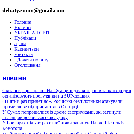
debaty.sumy@gmail.com
Головна
Новини
УКРАЇНА І СВІТ
Публікації
афіша
Карикатури
контакти
+
Додати новину
Оголошення
новини
Світанок, що зцілює: На Сумщині для ветеранів та їхніх родин
організовують прогулянки на SUP-дошках
«П’ятий раз прилетіло». Російські безпілотники атакували
промислове підприємство в Охтирці
У Сумах попрощалися із двома сестричками, які загинули
внаслідок російського авіаудару
У Броварах під час ракетної атаки загинув Павло Шепіль із
Конотопа
Знайомства онлайн і вигадані хвороби: у Сумах 20-річні