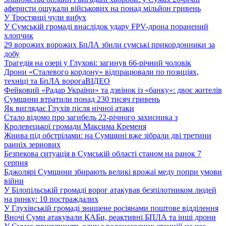
аферисти ошукали військових на понад мільйон гривень
У Тростянці чули вибух
У Сумській громаді внаслідок удару FPV-дрона поранений
хлопчик
29 ворожих ворожих БпЛА збили сумські прикордонники за
добу
Трагедія на озері у Глухові: загинув 66-річний чоловік
Дрони «Сталевого кордону» відпрацювали по позиціях,
техніці та БпЛА ворога
ВІДЕО
Фейковий «Радар України» та дзвінок із «банку»: двоє жителів
Сумщини втратили понад 230 тисяч гривень
Як виглядає Глухів після нічної атаки
Стало відомо про загибель 22-річного захисника з
Кролевецької громади Максима Кременя
Жнива під обстрілами: на Сумщині вже зібрали дві третини
ранніх зернових
Безпекова ситуація в Сумській області станом на ранок 7
серпня
Бджолярі Сумщини збирають великі врожаї меду попри умови
війни
У Білопільській громаді ворог атакував безпілотником людей
на ринку: 10 постраждалих
У Глухівській громаді знищене росіянами поштове відділення
Вночі Суми атакували КАБи, реактивні БПЛА та інші дрони