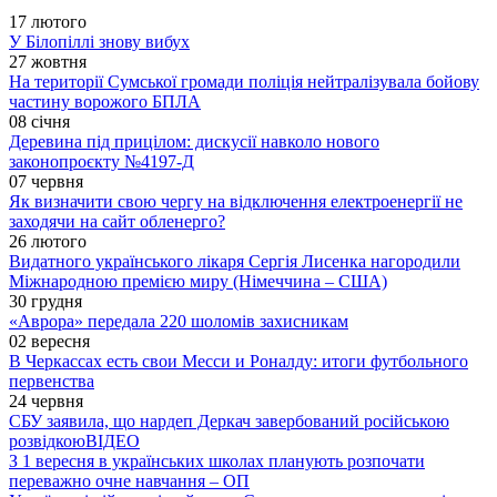
17 лютого
У Білопіллі знову вибух
27 жовтня
На території Сумської громади поліція нейтралізувала бойову
частину ворожого БПЛА
08 січня
Деревина під прицілом: дискусії навколо нового
законопроєкту №4197-Д
07 червня
Як визначити свою чергу на відключення електроенергії не
заходячи на сайт обленерго?
26 лютого
Видатного українського лікаря Сергія Лисенка нагородили
Міжнародною премією миру (Німеччина – США)
30 грудня
«Аврора» передала 220 шоломів захисникам
02 вересня
В Черкассах есть свои Месси и Роналду: итоги футбольного
первенства
24 червня
СБУ заявила, що нардеп Деркач завербований російською
розвідкою
ВІДЕО
З 1 вересня в українських школах планують розпочати
переважно очне навчання – ОП