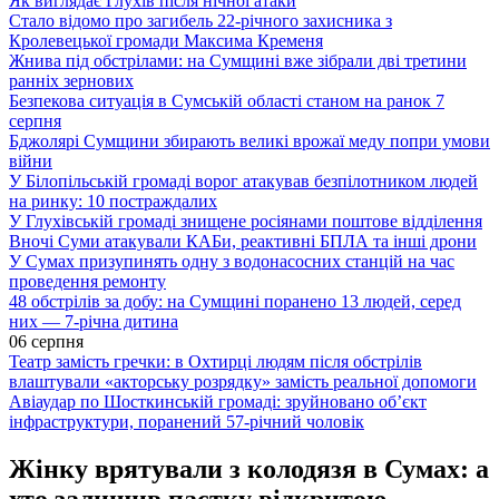
Як виглядає Глухів після нічної атаки
Стало відомо про загибель 22-річного захисника з
Кролевецької громади Максима Кременя
Жнива під обстрілами: на Сумщині вже зібрали дві третини
ранніх зернових
Безпекова ситуація в Сумській області станом на ранок 7
серпня
Бджолярі Сумщини збирають великі врожаї меду попри умови
війни
У Білопільській громаді ворог атакував безпілотником людей
на ринку: 10 постраждалих
У Глухівській громаді знищене росіянами поштове відділення
Вночі Суми атакували КАБи, реактивні БПЛА та інші дрони
У Сумах призупинять одну з водонасосних станцій на час
проведення ремонту
48 обстрілів за добу: на Сумщині поранено 13 людей, серед
них — 7-річна дитина
06 серпня
Театр замість гречки: в Охтирці людям після обстрілів
влаштували «акторську розрядку» замість реальної допомоги
Авіаудар по Шосткинській громаді: зруйновано об’єкт
інфраструктури, поранений 57-річний чоловік
Жінку врятували з колодязя в Сумах: а
хто залишив пастку відкритою —