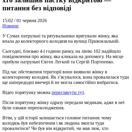
питання без відповіді
15:02 /
01 червня 2026
Новини
У Сумах патрульні та рятувальники врятували жінку, яка
впала до колекторного колодязя на вулиці Привокзальній.
Сьогодні, близько 4-ї години ранку, на лінію 102 надійшло
повідомлення про жінку, яка кликала на допомогу. На місце
прибули патрульні Євген Легкий та Сергій Портненко.
Під час обстеження території вони виявили жінку в
колекторному колодязі. Як з’ясувалося, вона провалилася туди
ще напередодні ввечері й не могла самостійно вибратися.
Відео порятунку можна
переглянути тут
.
Після порятунку жінку одразу передали медикам, адже в неї
були ознаки переохолодження.
Втім, у цій історії залишається головне питання: чому
колодязь був небезпечним і як людина змогла туди
провалитися? Чи був він відкритий, чи мав люк, хто