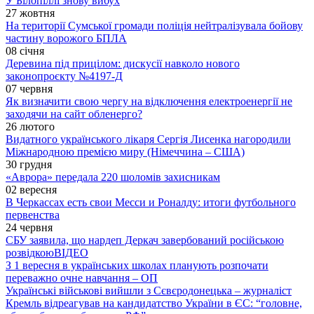
У Білопіллі знову вибух
27 жовтня
На території Сумської громади поліція нейтралізувала бойову
частину ворожого БПЛА
08 січня
Деревина під прицілом: дискусії навколо нового
законопроєкту №4197-Д
07 червня
Як визначити свою чергу на відключення електроенергії не
заходячи на сайт обленерго?
26 лютого
Видатного українського лікаря Сергія Лисенка нагородили
Міжнародною премією миру (Німеччина – США)
30 грудня
«Аврора» передала 220 шоломів захисникам
02 вересня
В Черкассах есть свои Месси и Роналду: итоги футбольного
первенства
24 червня
СБУ заявила, що нардеп Деркач завербований російською
розвідкою
ВІДЕО
З 1 вересня в українських школах планують розпочати
переважно очне навчання – ОП
Українські військові вийшли з Сєвєродонецька – журналіст
Кремль відреагував на кандидатство України в ЄС: “головне,