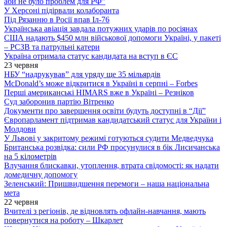
аби не було проблем для РФ”
У Херсоні підірвали колаборанта
Під Рязанню в Росії впав Іл-76
Українська авіація завдала потужних ударів по росіянах
США надають $450 млн військової допомоги Україні, у пакеті
– РСЗВ та патрульні катери
Україна отримала статус кандидата на вступ в ЄС
23 червня
НБУ “надрукував” для уряду ще 35 мільярдів
McDonald’s може відкритися в Україні в серпні – Forbes
Перші американські HIMARS вже в Україні – Резніков
Суд заборонив партію Вітренко
Документи про завершення освіти будуть доступні в “Дії”
Європарламент підтримав кандидатський статус для України і
Молдови
У Львові у закритому режимі готуються судити Медведчука
Британська розвідка: сили РФ просунулися в бік Лисичанська
на 5 кілометрів
Влучання блискавки, утоплення, втрата свідомості: як надати
домедичну допомогу
Зеленський: Пришвидшення перемоги – наша національна
мета
22 червня
Вчителі з регіонів, де відновлять офлайн-навчання, мають
повернутися на роботу – Шкарлет