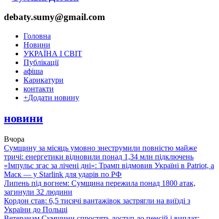
debaty.sumy@gmail.com
Головна
Новини
УКРАЇНА І СВІТ
Публікації
афіша
Карикатури
контакти
+
Додати новину
новини
Вчора
Сумщину за місяць умовно знеструмили повністю майже
тричі: енергетики відновили понад 1,34 млн підключень
«Імпульс згас за лічені дні»: Трамп відмовив Україні в Patriot, а
Маск — у Starlink для ударів по РФ
Липень під вогнем: Сумщина пережила понад 1800 атак,
загинули 32 людини
Кордон став: 6,5 тисячі вантажівок застрягли на виїзді з
України до Польщі
Ветеранам Сумщини спростять доступ до пенсій і виплат: