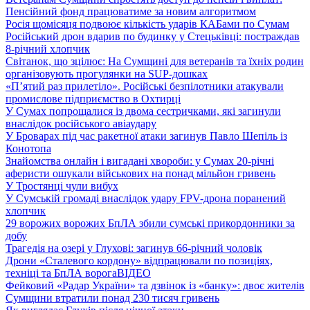
Пенсійний фонд працюватиме за новим алгоритмом
Росія щомісяця подвоює кількість ударів КАБами по Сумам
Російський дрон вдарив по будинку у Стецьківці: постраждав
8-річний хлопчик
Світанок, що зцілює: На Сумщині для ветеранів та їхніх родин
організовують прогулянки на SUP-дошках
«П’ятий раз прилетіло». Російські безпілотники атакували
промислове підприємство в Охтирці
У Сумах попрощалися із двома сестричками, які загинули
внаслідок російського авіаудару
У Броварах під час ракетної атаки загинув Павло Шепіль із
Конотопа
Знайомства онлайн і вигадані хвороби: у Сумах 20-річні
аферисти ошукали військових на понад мільйон гривень
У Тростянці чули вибух
У Сумській громаді внаслідок удару FPV-дрона поранений
хлопчик
29 ворожих ворожих БпЛА збили сумські прикордонники за
добу
Трагедія на озері у Глухові: загинув 66-річний чоловік
Дрони «Сталевого кордону» відпрацювали по позиціях,
техніці та БпЛА ворога
ВІДЕО
Фейковий «Радар України» та дзвінок із «банку»: двоє жителів
Сумщини втратили понад 230 тисяч гривень