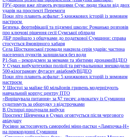
FPV-дрони вже літають вулицями Сум: люди тікали від двох
ударів на проспекті Перемоги
Поки літо плавить асфальт: 5 книжкових історій із зимовим
настроєм
Безпека, фортифікації та підземні школи: Романько розповів
про ключові рішення сесії Сумської облради
ДБР прийшло з обшуками до податкової Сумщини: справа
стосується ймовірного хабаря
Села Шосткинської громади накрила серія ударів: частина
населених пунктів залишилася без води
P1-Sun – рекордсмен за мемами та збитими дронами
ВІДЕО
У Сумах вибухотехніки поліції та рятувальники знешкодили
500-кілограмову фугасну авіабомбу
ВІДЕО
Поки літо плавить асфальт: 5 книжкових історій із зимовим
настроєм
У Шостці за майже 60 мільйонів гривень модернізують
навчальний корпус центру ПТО
«Вирішувала питання» за $7 тисяч: адвокатку із Сумщини
судитимуть за оборудку з відстрочками
В Охтирці пролунали вибухи
Проспект Шевченка в Сумах оговтується після чергового
авіаудару
Росіяни застосовують саморобні міни-пастки «Лампочка-Н»
на прикордонні Сумщини