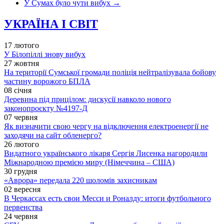
У Сумах було чути вибух
→
УКРАЇНА І СВІТ
17 лютого
У Білопіллі знову вибух
27 жовтня
На території Сумської громади поліція нейтралізувала бойову
частину ворожого БПЛА
08 січня
Деревина під прицілом: дискусії навколо нового
законопроєкту №4197-Д
07 червня
Як визначити свою чергу на відключення електроенергії не
заходячи на сайт обленерго?
26 лютого
Видатного українського лікаря Сергія Лисенка нагородили
Міжнародною премією миру (Німеччина – США)
30 грудня
«Аврора» передала 220 шоломів захисникам
02 вересня
В Черкассах есть свои Месси и Роналду: итоги футбольного
первенства
24 червня