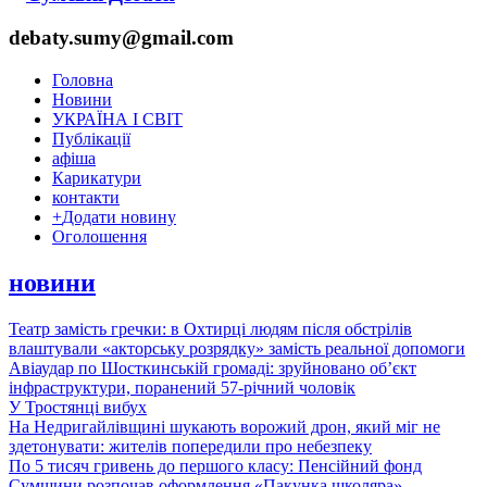
debaty.sumy@gmail.com
Головна
Новини
УКРАЇНА І СВІТ
Публікації
афіша
Карикатури
контакти
+
Додати новину
Оголошення
новини
Театр замість гречки: в Охтирці людям після обстрілів
влаштували «акторську розрядку» замість реальної допомоги
Авіаудар по Шосткинській громаді: зруйновано об’єкт
інфраструктури, поранений 57-річний чоловік
У Тростянці вибух
На Недригайлівщині шукають ворожий дрон, який міг не
здетонувати: жителів попередили про небезпеку
По 5 тисяч гривень до першого класу: Пенсійний фонд
Сумщини розпочав оформлення «Пакунка школяра»