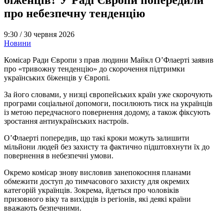
про небезпечну тенденцію
9:30 /
30 червня 2026
Новини
Комісар Ради Європи з прав людини Майкл О’Флаерті заявив
про «тривожну тенденцію» до скорочення підтримки
українських біженців у Європі.
За його словами, у низці європейських країн уже скорочують
програми соціальної допомоги, посилюють тиск на українців
із метою передчасного повернення додому, а також фіксують
зростання антиукраїнських настроїв.
О’Флаерті попередив, що такі кроки можуть залишити
мільйони людей без захисту та фактично підштовхнути їх до
повернення в небезпечні умови.
Окремо комісар знову висловив занепокоєння планами
обмежити доступ до тимчасового захисту для окремих
категорій українців. Зокрема, йдеться про чоловіків
призовного віку та вихідців із регіонів, які деякі країни
вважають безпечними.