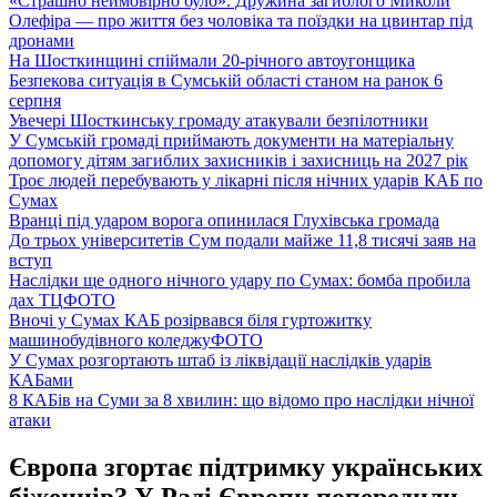
«Страшно неймовірно було». Дружина загиблого Миколи
Олефіра — про життя без чоловіка та поїздки на цвинтар під
дронами
На Шосткинщині спіймали 20-річного автоугонщика
Безпекова ситуація в Сумській області станом на ранок 6
серпня
Увечері Шосткинську громаду атакували безпілотники
У Сумській громаді приймають документи на матеріальну
допомогу дітям загиблих захисників і захисниць на 2027 рік
Троє людей перебувають у лікарні після нічних ударів КАБ по
Сумах
Вранці під ударом ворога опинилася Глухівська громада
До трьох університетів Сум подали майже 11,8 тисячі заяв на
вступ
Наслідки ще одного нічного удару по Сумах: бомба пробила
дах ТЦ
ФОТО
Вночі у Сумах КАБ розірвався біля гуртожитку
машинобудівного коледжу
ФОТО
У Сумах розгортають штаб із ліквідації наслідків ударів
КАБами
8 КАБів на Суми за 8 хвилин: що відомо про наслідки нічної
атаки
Європа згортає підтримку українських
біженців? У Раді Європи попередили