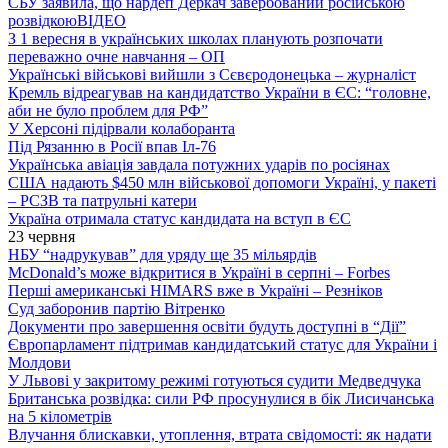
СБУ заявила, що нардеп Деркач завербований російською
розвідкою
ВІДЕО
З 1 вересня в українських школах планують розпочати
переважно очне навчання – ОП
Українські військові вийшли з Сєвєродонецька – журналіст
Кремль відреагував на кандидатство України в ЄС: “головне,
аби не було проблем для РФ”
У Херсоні підірвали колаборанта
Під Рязанню в Росії впав Іл-76
Українська авіація завдала потужних ударів по росіянах
США надають $450 млн військової допомоги Україні, у пакеті
– РСЗВ та патрульні катери
Україна отримала статус кандидата на вступ в ЄС
23 червня
НБУ “надрукував” для уряду ще 35 мільярдів
McDonald’s може відкритися в Україні в серпні – Forbes
Перші американські HIMARS вже в Україні – Резніков
Суд заборонив партію Вітренко
Документи про завершення освіти будуть доступні в “Дії”
Європарламент підтримав кандидатський статус для України і
Молдови
У Львові у закритому режимі готуються судити Медведчука
Британська розвідка: сили РФ просунулися в бік Лисичанська
на 5 кілометрів
Влучання блискавки, утоплення, втрата свідомості: як надати