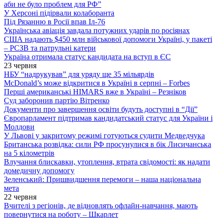
аби не було проблем для РФ”
У Херсоні підірвали колаборанта
Під Рязанню в Росії впав Іл-76
Українська авіація завдала потужних ударів по росіянах
США надають $450 млн військової допомоги Україні, у пакеті
– РСЗВ та патрульні катери
Україна отримала статус кандидата на вступ в ЄС
23 червня
НБУ “надрукував” для уряду ще 35 мільярдів
McDonald’s може відкритися в Україні в серпні – Forbes
Перші американські HIMARS вже в Україні – Резніков
Суд заборонив партію Вітренко
Документи про завершення освіти будуть доступні в “Дії”
Європарламент підтримав кандидатський статус для України і
Молдови
У Львові у закритому режимі готуються судити Медведчука
Британська розвідка: сили РФ просунулися в бік Лисичанська
на 5 кілометрів
Влучання блискавки, утоплення, втрата свідомості: як надати
домедичну допомогу
Зеленський: Пришвидшення перемоги – наша національна
мета
22 червня
Вчителі з регіонів, де відновлять офлайн-навчання, мають
повернутися на роботу – Шкарлет