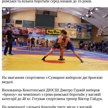
римської та вільної боротьби серед юнаків до 16 років.
На змаганнях спортсмени з Сумщини вибороли дві бронзові
медалі.
Вихованець Конотопської ДЮСШ Дмитро Гуржій виборов
«бронзу» на чемпіонаті з греко-римської боротьби у ваговій
категорії до 48 кг. Готував спортсмена тренер Віктор Гайдук.
На чемпіонаті з вільної боротьби третє місце у ваговій