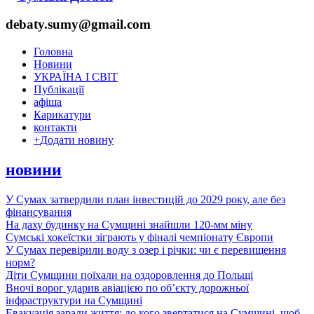
debaty.sumy@gmail.com
Головна
Новини
УКРАЇНА І СВІТ
Публікації
афіша
Карикатури
контакти
+
Додати новину
новини
У Сумах затвердили план інвестицій до 2029 року, але без
фінансування
На даху будинку на Сумщині знайшли 120-мм міну
Сумські хокеїстки зіграють у фіналі чемпіонату Європи
У Сумах перевірили воду з озер і річки: чи є перевищення
норм?
Діти Сумщини поїхали на оздоровлення до Польщі
Вночі ворог ударив авіацією по обʼєкту дорожньої
інфраструктури на Сумщині
Евакуація заради життя: до кого звертатися на Сумщині, щоб