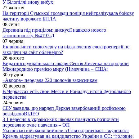
У Білопіллі знову вибух
27 жовтня
На території Сумської громади поліція нейтралізувала бойову
частину ворожого БПЛА
08 січня
Деревина під прицілом: дискусії навколо нового
законопроєкту №4197-Д
07 червня
Як визначити свою чергу на відключення електроенергії не
заходячи на сайт обленерго?
26 лютого
Видатного українського лікаря Сергія Лисенка нагородили
Міжнародною премією миру (Німеччина – США)
30 грудня
«Аврора» передала 220 шоломів захисникам
02 вересня
В Черкассах есть свои Месси и Роналду: итоги футбольного
первенства
24 червня
СБУ заявила, що нардеп Деркач завербований російською
розвідкою
ВІДЕО
З 1 вересня в українських школах планують розпочати
переважно очне навчання – ОП
Українські військові вийшли з Сєвєродонецька – журналіст
Кремль відреагував на кандидатство України в ЄС: “головне,