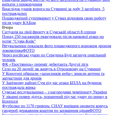
виїхати з прикордоння
Внаслідок ударів ворога на Сумщині за добу 3 загиблих, 5
постраждалих
Пошкоджений супермаркет у Сумах відновив свою роботу
після удару КАБом
Вчора
Ситуація на лінії фронту в Сумській області 8 серпня
Понад 250 пасажирів евакуювали після ранкової атаки на
потяг “Суми-Київ”
Рятувальники показали фото пошкодженого ворожим дроном
локомотива
ФОТО
Через російські удари по Середина-Буді загинув цивільний
чоловік
ФК «Тростянець» переміг дебютанта Другої ліги
Село на 20 людей: як живуть в Отроховому на Сумщині
У Конотопі обікрали «захисників неба»: зникли антени та
запчастини для дронів
У Зарічному районі Сум під час атаки БПЛА на будинок
постраждала жінка
Сумські веслувальники – з нагородами чемпіонату України
У лікарні помер дідусь, поранений під час удару по ринку в
Білопіллі
Футболки по 1170 гривень: СНАУ вирішив оновити комусь
гардероб державним коштом по захмарним цінам
ФОТО