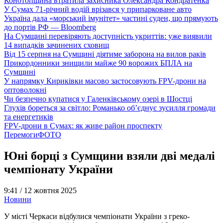
Конотопщина втратила захисника Олександра Кондратенка
У Сумах 71-річний водій врізався у припарковане авто
Україна дала «морський імунітет» частині суден, що прямують
до портів РФ — Bloomberg
На Сумщині перевіряють доступність укриттів: уже виявили
14 випадків зачинених сховищ
Від 15 серпня на Сумщині діятиме заборона на вилов раків
Прикордонники знищили майже 90 ворожих БПЛА на
Сумщині
У напрямку Кириківки масово застосовують FPV-дрони на
оптоволокні
Чи безпечно купатися у Галенківському озері в Шостці
Глухів бореться за світло: Романько об’єднує зусилля громади
та енергетиків
FPV-дрони в Сумах: як живе район проспекту
Перемоги
ФОТО
Юні борці з Сумщини взяли дві медалі
чемпіонату України
9:41 /
12 жовтня 2025
Новини
У місті Черкаси відбулися чемпіонати України з греко-