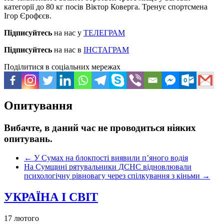
категорії до 80 кг посів Віктор Коверга. Тренує спортсмена
Ігор Єрофєєв.
Підписуйтесь
на нас у
ТЕЛЕГРАМ
Підписуйтесь
на нас в
ІНСТАГРАМ
Поділитися в соціальних мережах
Опитування
Вибачте, в даний час не проводиться ніяких
опитувань.
←
У Сумах на блокпості виявили п’яного водія
На Сумщині рятувальники ДСНС відновлювали
психологічну рівновагу через спілкування з кіньми
→
УКРАЇНА І СВІТ
17 лютого