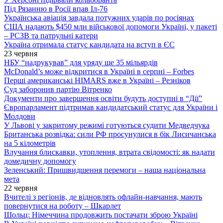
Під Рязанню в Росії впав Іл-76
Українська авіація завдала потужних ударів по росіянах
США надають $450 млн військової допомоги Україні, у пакеті
– РСЗВ та патрульні катери
Україна отримала статус кандидата на вступ в ЄС
23 червня
НБУ “надрукував” для уряду ще 35 мільярдів
McDonald’s може відкритися в Україні в серпні – Forbes
Перші американські HIMARS вже в Україні – Резніков
Суд заборонив партію Вітренко
Документи про завершення освіти будуть доступні в “Дії”
Європарламент підтримав кандидатський статус для України і
Молдови
У Львові у закритому режимі готуються судити Медведчука
Британська розвідка: сили РФ просунулися в бік Лисичанська
на 5 кілометрів
Влучання блискавки, утоплення, втрата свідомості: як надати
домедичну допомогу
Зеленський: Пришвидшення перемоги – наша національна
мета
22 червня
Вчителі з регіонів, де відновлять офлайн-навчання, мають
повернутися на роботу – Шкарлет
Шольц: Німеччина продовжить постачати зброю Україні