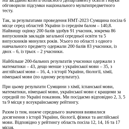
На засіданні колегії обласного Департаменту освіти і науки
обговорили підсумки національного мультипредметного
тесту.
Так, за результатами проведення НМТ-2023 Сумщина посіла 6
місце серед областей України із середнім балом – 140,8.
Найвищу оцінку 200 балів здобув 91 учасник, зокрема 86
випускників закладів загальної середньої освіти та 5
випускників минулих років. Усього по області з одного
навчального предмету одержали 200 балів 83 учасники, із
двох – 6, із трьох – 2 учасники.
Найбільше 200-бальних результатів учасники одержали з
математики – 43, дещо менше з української мови – 35, з
англійської мови – 16, 4, з історії України, біології, хімії,
німецької мови (по одному результату).
При цьому результати Сумщини з хімії, іспанської мови,
математики, німецької мови, української мови є кращими за
середній по Україні показник. Ми посідаємо відповідно 2, 3, 5
та 9 місця у всеукраїнському рейтингу.
Разом із тим, нижче середнього значення виявилися
досягнення з історії України, біології, фізики та англійської
мови. Відповідно у рейтингу область посіла 12, 14, 16 та 17
місця.