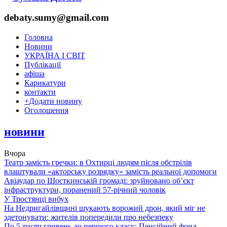
debaty.sumy@gmail.com
Головна
Новини
УКРАЇНА І СВІТ
Публікації
афіша
Карикатури
контакти
+
Додати новину
Оголошення
новини
Вчора
Театр замість гречки: в Охтирці людям після обстрілів
влаштували «акторську розрядку» замість реальної допомоги
Авіаудар по Шосткинській громаді: зруйновано об’єкт
інфраструктури, поранений 57-річний чоловік
У Тростянці вибух
На Недригайлівщині шукають ворожий дрон, який міг не
здетонувати: жителів попередили про небезпеку
По 5 тисяч гривень до першого класу: Пенсійний фонд