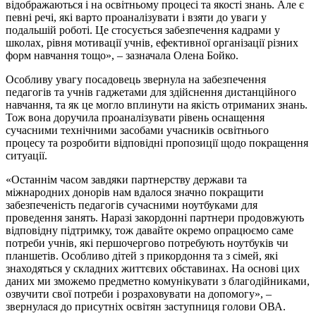
відображаються і на освітньому процесі та якості знань. Але є
певні речі, які варто проаналізувати і взяти до уваги у
подальшій роботі. Це стосується забезпечення кадрами у
школах, рівня мотивації учнів, ефективної організації різних
форм навчання тощо», – зазначала Олена Бойко.
Особливу увагу посадовець звернула на забезпечення
педагогів та учнів гаджетами для здійснення дистанційного
навчання, та як це могло вплинути на якість отриманих знань.
Тож вона доручила проаналізувати рівень оснащення
сучасними технічними засобами учасників освітнього
процесу та розробити відповідні пропозиції щодо покращення
ситуації.
«Останнім часом завдяки партнерству держави та
міжнародних донорів нам вдалося значно покращити
забезпеченість педагогів сучасними ноутбуками для
проведення занять. Наразі закордонні партнери продовжують
відповідну підтримку, тож давайте окремо опрацюємо саме
потреби учнів, які першочергово потребують ноутбуків чи
планшетів. Особливо дітей з прикордоння та з сімей, які
знаходяться у складних життєвих обставинах. На основі цих
даних ми зможемо предметно комунікувати з благодійниками,
озвучити свої потреби і розраховувати на допомогу», –
звернулася до присутніх освітян заступниця голови ОВА.