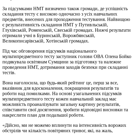
За підсумками НМТ визначено також громади, де успішність
складання тесту є високою одночасно з усіх навчальних
предметів, внесених для проходження тестування. Найвищою
є результативність складання НМТ у Путивльській,
Глухівській, Роменській, Свеській громадах. Нижчі результати
отримали учні в Буринській, Ворожбянській,
Великописарівській, Хотінській громадах.
Під час обговорення підсумків національного
мультипредметного тесту заступник голови ОВА Олена Бойко
подякувала освітянам Сумщини за підготовку та належне
проведення НМТ, дотримання заходів безпеки при складанні
тестів.
Вона наголосила, що будь-який рейтинг це, перш за все,
вказівник для вдосконалення, покращення результатів та
роботи над помилками. На основі узагальнених підсумків
мультипредметного тесту кожен навчальний заклад має
можливість проаналізувати загальну картину результатів,
співставити свої досягнення, зробити відповідні висновки та
накреслити план для подальшої роботи.
«Дійсно, ми не можемо вплинути на інтенсивність ворожих
обстрілів чи кількість повітряних тривог, які, на жаль,