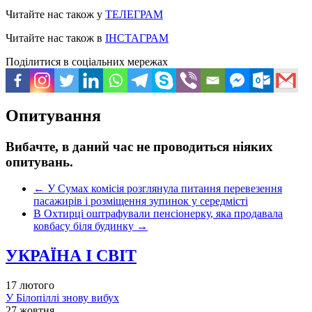
Читайте нас також у
ТЕЛЕГРАМ
Читайте нас також в
ІНСТАГРАМ
Поділитися в соціальних мережах
Опитування
Вибачте, в даний час не проводиться ніяких
опитувань.
←
У Сумах комісія розглянула питання перевезення
пасажирів і розміщення зупинок у середмісті
В Охтирці оштрафували пенсіонерку, яка продавала
ковбасу біля будинку
→
УКРАЇНА І СВІТ
17 лютого
У Білопіллі знову вибух
27 жовтня