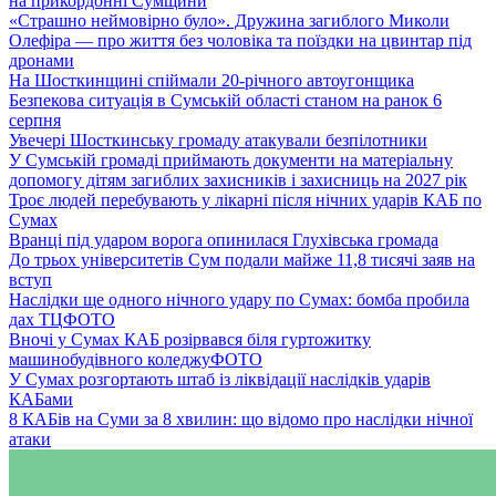
на прикордонні Сумщини
«Страшно неймовірно було». Дружина загиблого Миколи
Олефіра — про життя без чоловіка та поїздки на цвинтар під
дронами
На Шосткинщині спіймали 20-річного автоугонщика
Безпекова ситуація в Сумській області станом на ранок 6
серпня
Увечері Шосткинську громаду атакували безпілотники
У Сумській громаді приймають документи на матеріальну
допомогу дітям загиблих захисників і захисниць на 2027 рік
Троє людей перебувають у лікарні після нічних ударів КАБ по
Сумах
Вранці під ударом ворога опинилася Глухівська громада
До трьох університетів Сум подали майже 11,8 тисячі заяв на
вступ
Наслідки ще одного нічного удару по Сумах: бомба пробила
дах ТЦ
ФОТО
Вночі у Сумах КАБ розірвався біля гуртожитку
машинобудівного коледжу
ФОТО
У Сумах розгортають штаб із ліквідації наслідків ударів
КАБами
8 КАБів на Суми за 8 хвилин: що відомо про наслідки нічної
атаки