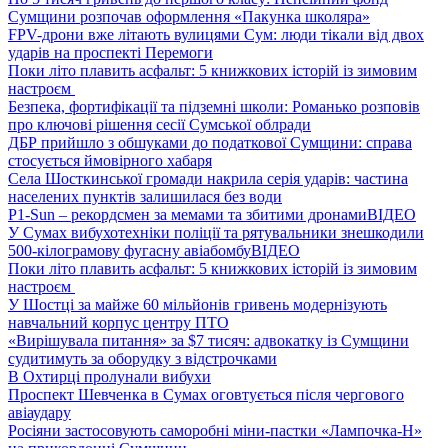
Сумщини розпочав оформлення «Пакунка школяра»
FPV-дрони вже літають вулицями Сум: люди тікали від двох
ударів на проспекті Перемоги
Поки літо плавить асфальт: 5 книжкових історій із зимовим
настроєм
Безпека, фортифікації та підземні школи: Романько розповів
про ключові рішення сесії Сумської облради
ДБР прийшло з обшуками до податкової Сумщини: справа
стосується ймовірного хабаря
Села Шосткинської громади накрила серія ударів: частина
населених пунктів залишилася без води
P1-Sun – рекордсмен за мемами та збитими дронами
ВІДЕО
У Сумах вибухотехніки поліції та рятувальники знешкодили
500-кілограмову фугасну авіабомбу
ВІДЕО
Поки літо плавить асфальт: 5 книжкових історій із зимовим
настроєм
У Шостці за майже 60 мільйонів гривень модернізують
навчальний корпус центру ПТО
«Вирішувала питання» за $7 тисяч: адвокатку із Сумщини
судитимуть за оборудку з відстрочками
В Охтирці пролунали вибухи
Проспект Шевченка в Сумах оговтується після чергового
авіаудару
Росіяни застосовують саморобні міни-пастки «Лампочка-Н»