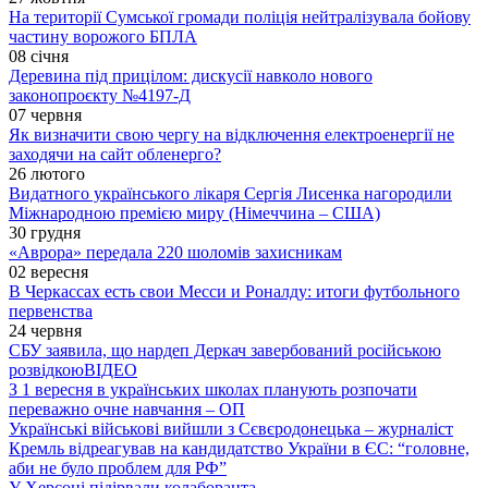
На території Сумської громади поліція нейтралізувала бойову
частину ворожого БПЛА
08 січня
Деревина під прицілом: дискусії навколо нового
законопроєкту №4197-Д
07 червня
Як визначити свою чергу на відключення електроенергії не
заходячи на сайт обленерго?
26 лютого
Видатного українського лікаря Сергія Лисенка нагородили
Міжнародною премією миру (Німеччина – США)
30 грудня
«Аврора» передала 220 шоломів захисникам
02 вересня
В Черкассах есть свои Месси и Роналду: итоги футбольного
первенства
24 червня
СБУ заявила, що нардеп Деркач завербований російською
розвідкою
ВІДЕО
З 1 вересня в українських школах планують розпочати
переважно очне навчання – ОП
Українські військові вийшли з Сєвєродонецька – журналіст
Кремль відреагував на кандидатство України в ЄС: “головне,
аби не було проблем для РФ”
У Херсоні підірвали колаборанта