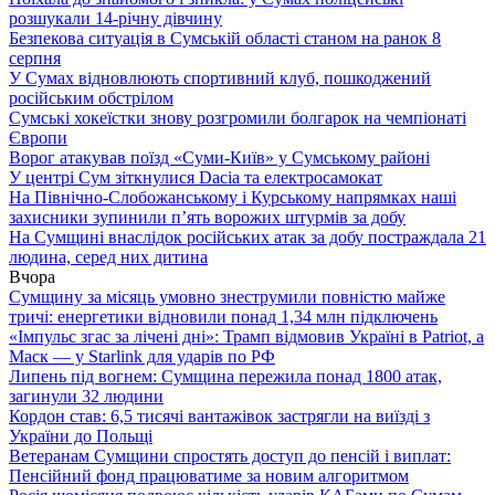
розшукали 14-річну дівчину
Безпекова ситуація в Сумській області станом на ранок 8
серпня
У Сумах відновлюють спортивний клуб, пошкоджений
російським обстрілом
Сумські хокеїстки знову розгромили болгарок на чемпіонаті
Європи
Ворог атакував поїзд «Суми-Київ» у Сумському районі
У центрі Сум зіткнулися Dacia та електросамокат
На Північно-Слобожанському і Курському напрямках наші
захисники зупинили п’ять ворожих штурмів за добу
На Сумщині внаслідок російських атак за добу постраждала 21
людина, серед них дитина
Вчора
Сумщину за місяць умовно знеструмили повністю майже
тричі: енергетики відновили понад 1,34 млн підключень
«Імпульс згас за лічені дні»: Трамп відмовив Україні в Patriot, а
Маск — у Starlink для ударів по РФ
Липень під вогнем: Сумщина пережила понад 1800 атак,
загинули 32 людини
Кордон став: 6,5 тисячі вантажівок застрягли на виїзді з
України до Польщі
Ветеранам Сумщини спростять доступ до пенсій і виплат:
Пенсійний фонд працюватиме за новим алгоритмом