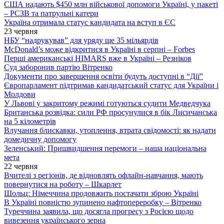
США надають $450 млн військової допомоги Україні, у пакеті
– РСЗВ та патрульні катери
Україна отримала статус кандидата на вступ в ЄС
23 червня
НБУ “надрукував” для уряду ще 35 мільярдів
McDonald’s може відкритися в Україні в серпні – Forbes
Перші американські HIMARS вже в Україні – Резніков
Суд заборонив партію Вітренко
Документи про завершення освіти будуть доступні в “Дії”
Європарламент підтримав кандидатський статус для України і
Молдови
У Львові у закритому режимі готуються судити Медведчука
Британська розвідка: сили РФ просунулися в бік Лисичанська
на 5 кілометрів
Влучання блискавки, утоплення, втрата свідомості: як надати
домедичну допомогу
Зеленський: Пришвидшення перемоги – наша національна
мета
22 червня
Вчителі з регіонів, де відновлять офлайн-навчання, мають
повернутися на роботу – Шкарлет
Шольц: Німеччина продовжить постачати зброю Україні
В Україні повністю зупинено нафтопереробку – Вітренко
Туреччина заявила, що досягла прогресу з Росією щодо
вивезення українського зерна