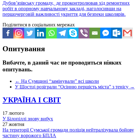
Дубов’язівську громаду, де проконтролював хід ремонтних
робіт в опорному навчальному закладі, наголосивши на
першочерговій важливості укриття для безпеки школярів.
Поділитися в соціальних мережах
Опитування
Вибачте, в даний час не проводиться ніяких
опитувань.
←
На Сумщині “замінували” всі школи
У Шостці розіграли “Осінню першість міста” з тенісу
→
УКРАЇНА І СВІТ
17 лютого
У Білопіллі знову вибух
27 жовтня
На території Сумської громади поліція нейтралізувала бойову
частину ворожого БПЛА