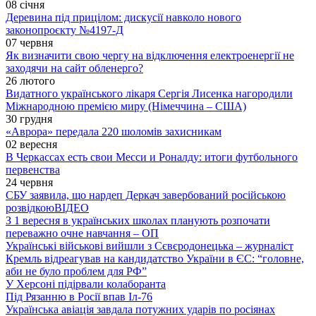
08 січня
Деревина під прицілом: дискусії навколо нового
законопроєкту №4197-Д
07 червня
Як визначити свою чергу на відключення електроенергії не
заходячи на сайт обленерго?
26 лютого
Видатного українського лікаря Сергія Лисенка нагородили
Міжнародною премією миру (Німеччина – США)
30 грудня
«Аврора» передала 220 шоломів захисникам
02 вересня
В Черкассах есть свои Месси и Роналду: итоги футбольного
первенства
24 червня
СБУ заявила, що нардеп Деркач завербований російською
розвідкою
ВІДЕО
З 1 вересня в українських школах планують розпочати
переважно очне навчання – ОП
Українські військові вийшли з Сєвєродонецька – журналіст
Кремль відреагував на кандидатство України в ЄС: “головне,
аби не було проблем для РФ”
У Херсоні підірвали колаборанта
Під Рязанню в Росії впав Іл-76
Українська авіація завдала потужних ударів по росіянах