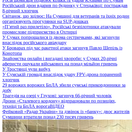
Росія щомісяця подвоює кількість ударів КАБами по Сумам
Російський дрон вдарив по будинку у Стецьківці: постраждав
8-річний хлопчик
Світанок, що зцілює: На Сумщині для ветеранів та їхніх родин
організовують прогулянки на SUP-дошках
«П’ятий раз прилетіло». Російські безпілотники атакували
промислове підприємство в Охтирці
У Сумах попрощалися із двома сестричками, які загинули
внаслідок російського авіаудару
У Броварах під час ракетної атаки загинув Павло Шепіль із
Конотопа
Знайомства онлайн і вигадані хвороби: у Сумах 20-річні
аферисти ошукали військових на понад мільйон гривень
У Тростянці чули вибух
У Сумській громаді внаслідок удару FPV-дрона поранений
хлопчик
29 ворожих ворожих БпЛА збили сумські прикордонники за
добу
Трагедія на озері у Глухові: загинув 66-річний чоловік
Дрони «Сталевого кордону» відпрацювали по позиціях,
техніці та БпЛА ворога
ВІДЕО
Фейковий «Радар України» та дзвінок із «банку»: двоє жителів
Сумщини втратили понад 230 тисяч гривень