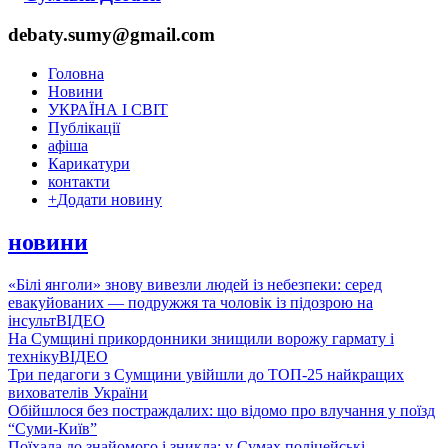
debaty.sumy@gmail.com
Головна
Новини
УКРАЇНА І СВІТ
Публікації
афіша
Карикатури
контакти
+
Додати новину
новини
«Білі янголи» знову вивезли людей із небезпеки: серед
евакуйованих — подружжя та чоловік із підозрою на
інсульт
ВІДЕО
На Сумщині прикордонники знищили ворожу гармату і
техніку
ВІДЕО
Три педагоги з Сумщини увійшли до ТОП-25 найкращих
вихователів України
Обійшлося без постраждалих: що відомо про влучання у поїзд
“Суми-Київ”
Поїхала до знайомого і зникла: у Сумах поліцейські