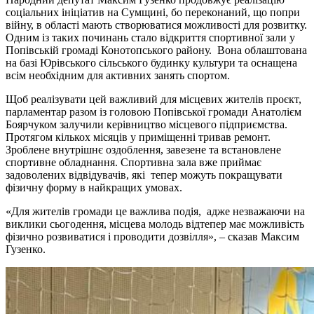
соціальних ініціатив на Сумщині, бо переконаний, що попри
війну, в області мають створюватися можливості для розвитку.
Одним із таких починань стало відкриття спортивної зали у
Попівській громаді Конотопського району. Вона облаштована
на базі Юрівського сільського будинку культури та оснащена
всім необхідним для активних занять спортом.
Щоб реалізувати цей важливий для місцевих жителів проєкт,
парламентар разом із головою Попівської громади Анатолієм
Боярчуком залучили керівництво місцевого підприємства.
Протягом кількох місяців у приміщенні тривав ремонт.
Зроблене внутрішнє оздоблення, завезене та встановлене
спортивне обладнання. Спортивна зала вже приймає
задоволених відвідувачів, які тепер можуть покращувати
фізичну форму в найкращих умовах.
«Для жителів громади це важлива подія, адже незважаючи на
виклики сьогодення, місцева молодь відтепер має можливість
фізично розвиватися і проводити дозвілля», – сказав Максим
Гузенко.