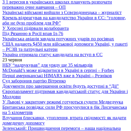
З 1 вересня в українських школах планують розпочати
переважно очне навчання – ОП
Українські військові вийшли з Сєвєродонецька – журналіст
Кремль відреагував на кандидатство України в ЄС: “головне,
аби не було проблем для РФ”
У Херсоні підірвали колаборанта
Під Рязанню в Росії впав Іл-76
Українська авіація завдала потужних ударів по росіянах
США надають $450 млн військової допомоги Україні, у пакеті
– РСЗВ та патрульні катери
Україна отримала статус кандидата на вступ в ЄС
23 червня
НБУ “надрукував” для уряду ще 35 мільярдів
McDonald’s може відкритися в Україні в серпні – Forbes
Перші американські HIMARS вже в Україні – Резніков
Суд заборонив партію Вітренко
Документи про завершення освіти будуть доступні в “Дії”
Європарламент підтримав кандидатський статус для України і
Молдови
У Львові у закритому режимі готуються судити Медведчука
Британська розвідка: сили РФ просунулися в бік Лисичанська
на 5 кілометрів
Влучання блискавки, утоплення, втрата свідомості: як надати
домедичну допомогу
Зеленський: Пришвидшення перемоги – наша національна