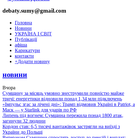
debaty.sumy@gmail.com
Головна
Новини
УКРАЇНА І СВІТ
Публікації
афіша
Карикатури
контакти
+
Додати новину
новини
Вчора
Сумщину за місяць умовно знеструмили повністю майже
тричі: енергетики відновили понад 1,34 млн підключень
«Імпульс згас за лічені дні»: Трамп відмовив Україні в Patriot, а
Маск — у Starlink для ударів по РФ
Липень під вогнем: Сумщина пережила понад 1800 атак,
загинули 32 людини
Кордон став: 6,5 тисячі вантажівок застрягли на виїзді з
України до Польщі
Ветеранам Сумщини спростять доступ до пенсій і виплат: