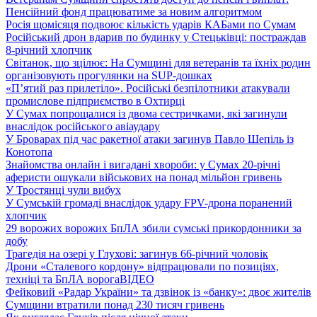
Пенсійний фонд працюватиме за новим алгоритмом
Росія щомісяця подвоює кількість ударів КАБами по Сумам
Російський дрон вдарив по будинку у Стецьківці: постраждав
8-річний хлопчик
Світанок, що зцілює: На Сумщині для ветеранів та їхніх родин
організовують прогулянки на SUP-дошках
«П’ятий раз прилетіло». Російські безпілотники атакували
промислове підприємство в Охтирці
У Сумах попрощалися із двома сестричками, які загинули
внаслідок російського авіаудару
У Броварах під час ракетної атаки загинув Павло Шепіль із
Конотопа
Знайомства онлайн і вигадані хвороби: у Сумах 20-річні
аферисти ошукали військових на понад мільйон гривень
У Тростянці чули вибух
У Сумській громаді внаслідок удару FPV-дрона поранений
хлопчик
29 ворожих ворожих БпЛА збили сумські прикордонники за
добу
Трагедія на озері у Глухові: загинув 66-річний чоловік
Дрони «Сталевого кордону» відпрацювали по позиціях,
техніці та БпЛА ворога
ВІДЕО
Фейковий «Радар України» та дзвінок із «банку»: двоє жителів
Сумщини втратили понад 230 тисяч гривень