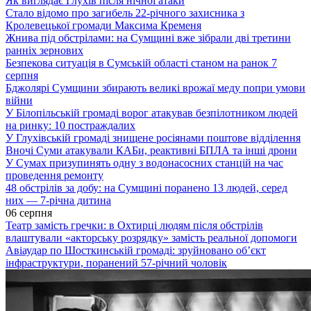
Як виглядає Глухів після нічної атаки
Стало відомо про загибель 22-річного захисника з
Кролевецької громади Максима Кременя
Жнива під обстрілами: на Сумщині вже зібрали дві третини
ранніх зернових
Безпекова ситуація в Сумській області станом на ранок 7
серпня
Бджолярі Сумщини збирають великі врожаї меду попри умови
війни
У Білопільській громаді ворог атакував безпілотником людей
на ринку: 10 постраждалих
У Глухівській громаді знищене росіянами поштове відділення
Вночі Суми атакували КАБи, реактивні БПЛА та інші дрони
У Сумах призупинять одну з водонасосних станцій на час
проведення ремонту
48 обстрілів за добу: на Сумщині поранено 13 людей, серед
них — 7-річна дитина
06 серпня
Театр замість гречки: в Охтирці людям після обстрілів
влаштували «акторську розрядку» замість реальної допомоги
Авіаудар по Шосткинській громаді: зруйновано об’єкт
інфраструктури, поранений 57-річний чоловік