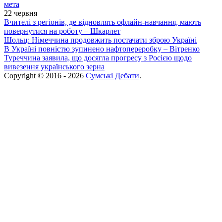
мета
22 червня
Вчителі з регіонів, де відновлять офлайн-навчання, мають
повернутися на роботу – Шкарлет
Шольц: Німеччина продовжить постачати зброю Україні
В Україні повністю зупинено нафтопереробку – Вітренко
Туреччина заявила, що досягла прогресу з Росією щодо
вивезення українського зерна
Copyright © 2016 - 2026
Сумські Дебати
.