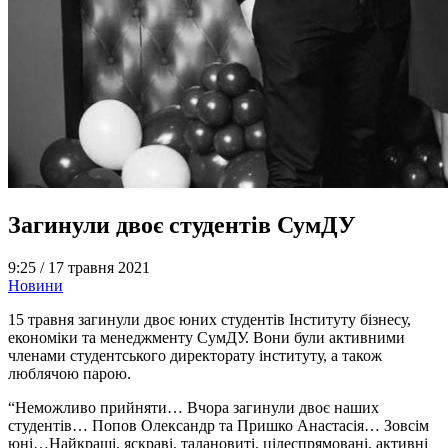
Загинули двоє студентів СумДУ
9:25 /
17 травня 2021
Новини
15 травня загинули двоє юних студентів Інституту бізнесу,
економіки та менеджменту СумДУ. Вони були активними
членами студентського директорату інституту, а також
люблячою парою.
“Неможливо прийняти… Вчора загинули двоє наших
студентів… Попов Олександр та Пришко Анастасія… Зовсім
юні…Найкращі, яскраві, талановиті, цілеспрямовані, активні