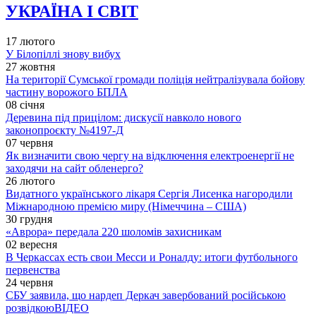
УКРАЇНА І СВІТ
17 лютого
У Білопіллі знову вибух
27 жовтня
На території Сумської громади поліція нейтралізувала бойову
частину ворожого БПЛА
08 січня
Деревина під прицілом: дискусії навколо нового
законопроєкту №4197-Д
07 червня
Як визначити свою чергу на відключення електроенергії не
заходячи на сайт обленерго?
26 лютого
Видатного українського лікаря Сергія Лисенка нагородили
Міжнародною премією миру (Німеччина – США)
30 грудня
«Аврора» передала 220 шоломів захисникам
02 вересня
В Черкассах есть свои Месси и Роналду: итоги футбольного
первенства
24 червня
СБУ заявила, що нардеп Деркач завербований російською
розвідкою
ВІДЕО