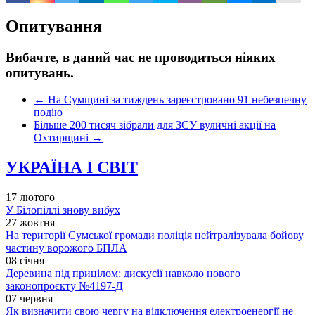
Опитування
Вибачте, в даний час не проводиться ніяких
опитувань.
←
На Сумщині за тиждень зареєстровано 91 небезпечну
подію
Більше 200 тисяч зібрали для ЗСУ вуличні акції на
Охтирщині
→
УКРАЇНА І СВІТ
17 лютого
У Білопіллі знову вибух
27 жовтня
На території Сумської громади поліція нейтралізувала бойову
частину ворожого БПЛА
08 січня
Деревина під прицілом: дискусії навколо нового
законопроєкту №4197-Д
07 червня
Як визначити свою чергу на відключення електроенергії не