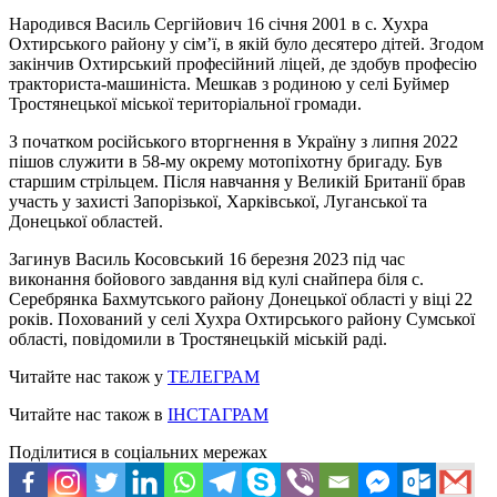
Народився Василь Сергійович 16 січня 2001 в с. Хухра
Охтирського району у сім’ї, в якій було десятеро дітей. Згодом
закінчив Охтирський професійний ліцей, де здобув професію
тракториста-машиніста. Мешкав з родиною у селі Буймер
Тростянецької міської територіальної громади.
З початком російського вторгнення в Україну з липня 2022
пішов служити в 58-му окрему мотопіхотну бригаду. Був
старшим стрільцем. Після навчання у Великій Британії брав
участь у захисті Запорізької, Харківської, Луганської та
Донецької областей.
Загинув Василь Косовський 16 березня 2023 під час
виконання бойового завдання від кулі снайпера біля с.
Серебрянка Бахмутського району Донецької області у віці 22
років. Похований у селі Хухра Охтирського району Сумської
області, повідомили в Тростянецькій міській раді.
Читайте нас також у
ТЕЛЕГРАМ
Читайте нас також в
ІНСТАГРАМ
Поділитися в соціальних мережах