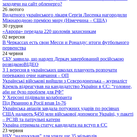
заходячи на сайт обленерго?
26 лютого
Видатного українського лікаря Сергія Лисенка нагородили
Міжнародною премією миру (Німеччина – США)
30 грудня
«Аврора» передала 220 шоломів захисникам
02 вересня
В Черкассах есть свои Месси и Роналду: итоги футбольного
первенства
24 червня
СБУ заявила, що нардеп Деркач завербований російською
розвідкою
ВІДЕО
З 1 вересня в українських школах планують розпочати
переважно очне навчання – ОП
Українські військові вийшли з Сєвєродонецька – журналіст
Кремль відреагував на кандидатство України в ЄС: “головне,
аби не було проблем для РФ”
У Херсоні підірвали колаборанта
Під Рязанню в Росії впав Іл-76
Українська авіація завдала потужних ударів по росіянах
США надають $450 млн військової допомоги Україні, у пакеті
– РСЗВ та патрульні катери
Україна отримала статус кандидата на вступ в ЄС
23 червня
НБУ “надрукував” для уряду ще 35 мільярдів