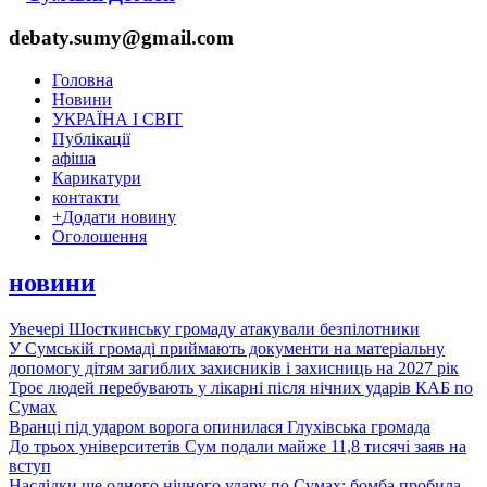
debaty.sumy@gmail.com
Головна
Новини
УКРАЇНА І СВІТ
Публікації
афіша
Карикатури
контакти
+
Додати новину
Оголошення
новини
Увечері Шосткинську громаду атакували безпілотники
У Сумській громаді приймають документи на матеріальну
допомогу дітям загиблих захисників і захисниць на 2027 рік
Троє людей перебувають у лікарні після нічних ударів КАБ по
Сумах
Вранці під ударом ворога опинилася Глухівська громада
До трьох університетів Сум подали майже 11,8 тисячі заяв на
вступ
Наслідки ще одного нічного удару по Сумах: бомба пробила