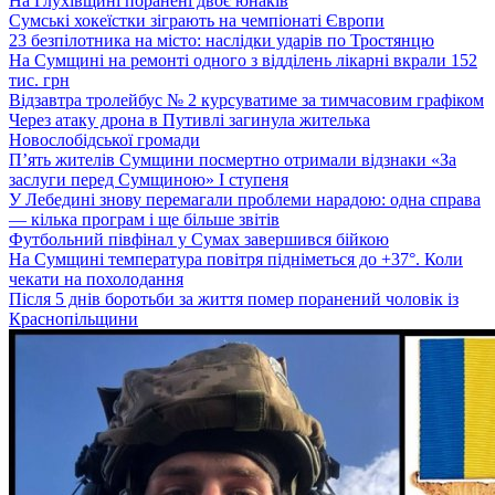
На Глухівщині поранені двоє юнаків
Сумські хокеїстки зіграють на чемпіонаті Європи
23 безпілотника на місто: наслідки ударів по Тростянцю
На Сумщині на ремонті одного з відділень лікарні вкрали 152
тис. грн
Відзавтра тролейбус № 2 курсуватиме за тимчасовим графіком
Через атаку дрона в Путивлі загинула жителька
Новослобідської громади
П’ять жителів Сумщини посмертно отримали відзнаки «За
заслуги перед Сумщиною» І ступеня
У Лебедині знову перемагали проблеми нарадою: одна справа
— кілька програм і ще більше звітів
Футбольний півфінал у Сумах завершився бійкою
На Сумщині температура повітря підніметься до +37°. Коли
чекати на похолодання
Після 5 днів боротьби за життя помер поранений чоловік із
Краснопільщини