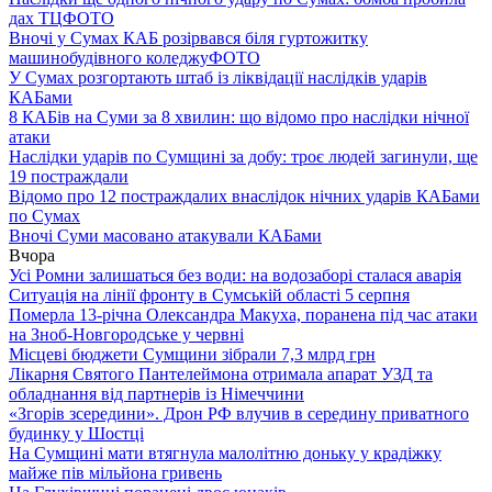
дах ТЦ
ФОТО
Вночі у Сумах КАБ розірвався біля гуртожитку
машинобудівного коледжу
ФОТО
У Сумах розгортають штаб із ліквідації наслідків ударів
КАБами
8 КАБів на Суми за 8 хвилин: що відомо про наслідки нічної
атаки
Наслідки ударів по Сумщині за добу: троє людей загинули, ще
19 постраждали
Відомо про 12 постраждалих внаслідок нічних ударів КАБами
по Сумах
Вночі Суми масовано атакували КАБами
Вчора
Усі Ромни залишаться без води: на водозаборі сталася аварія
Ситуація на лінії фронту в Сумській області 5 серпня
Померла 13-річна Олександра Макуха, поранена під час атаки
на Зноб-Новгородське у червні
Місцеві бюджети Сумщини зібрали 7,3 млрд грн
Лікарня Святого Пантелеймона отримала апарат УЗД та
обладнання від партнерів із Німеччини
«Згорів зсередини». Дрон РФ влучив в середину приватного
будинку у Шостці
На Сумщині мати втягнула малолітню доньку у крадіжку
майже пів мільйона гривень