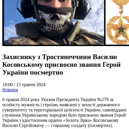
Захиснику з Тростянеччини Василю
Косовському присвоєно звання Герой
України посмертно
10:00 /
13 травня 2024
Новини
6 травня 2024 року Указом Президента України №279 за
особисту мужність і героїзм, виявлені у захисті державного
суверенітету та територіальної цілісності України, самовіддане
служіння Українському народові було присвоєно звання Герой
України з удостоєнням ордена «Золота Зірка» Косовському
Василю Сергійовичу — старшому солдату (посмертно).