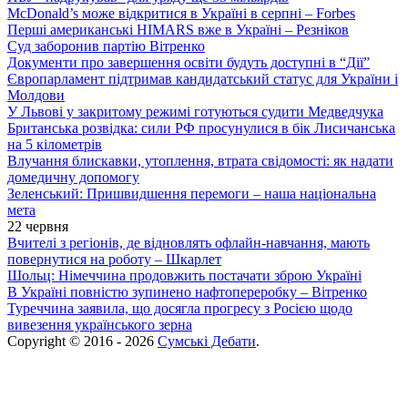
McDonald’s може відкритися в Україні в серпні – Forbes
Перші американські HIMARS вже в Україні – Резніков
Суд заборонив партію Вітренко
Документи про завершення освіти будуть доступні в “Дії”
Європарламент підтримав кандидатський статус для України і
Молдови
У Львові у закритому режимі готуються судити Медведчука
Британська розвідка: сили РФ просунулися в бік Лисичанська
на 5 кілометрів
Влучання блискавки, утоплення, втрата свідомості: як надати
домедичну допомогу
Зеленський: Пришвидшення перемоги – наша національна
мета
22 червня
Вчителі з регіонів, де відновлять офлайн-навчання, мають
повернутися на роботу – Шкарлет
Шольц: Німеччина продовжить постачати зброю Україні
В Україні повністю зупинено нафтопереробку – Вітренко
Туреччина заявила, що досягла прогресу з Росією щодо
вивезення українського зерна
Copyright © 2016 - 2026
Сумські Дебати
.