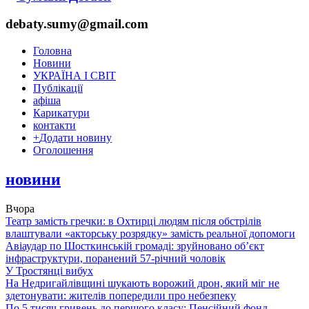
debaty.sumy@gmail.com
Головна
Новини
УКРАЇНА І СВІТ
Публікації
афіша
Карикатури
контакти
+
Додати новину
Оголошення
новини
Вчора
Театр замість гречки: в Охтирці людям після обстрілів
влаштували «акторську розрядку» замість реальної допомоги
Авіаудар по Шосткинській громаді: зруйновано об’єкт
інфраструктури, поранений 57-річний чоловік
У Тростянці вибух
На Недригайлівщині шукають ворожий дрон, який міг не
здетонувати: жителів попередили про небезпеку
По 5 тисяч гривень до першого класу: Пенсійний фонд