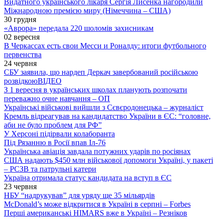
Видатного українського лікаря Сергія Лисенка нагородили
Міжнародною премією миру (Німеччина – США)
30 грудня
«Аврора» передала 220 шоломів захисникам
02 вересня
В Черкассах есть свои Месси и Роналду: итоги футбольного
первенства
24 червня
СБУ заявила, що нардеп Деркач завербований російською
розвідкою
ВІДЕО
З 1 вересня в українських школах планують розпочати
переважно очне навчання – ОП
Українські військові вийшли з Сєвєродонецька – журналіст
Кремль відреагував на кандидатство України в ЄС: “головне,
аби не було проблем для РФ”
У Херсоні підірвали колаборанта
Під Рязанню в Росії впав Іл-76
Українська авіація завдала потужних ударів по росіянах
США надають $450 млн військової допомоги Україні, у пакеті
– РСЗВ та патрульні катери
Україна отримала статус кандидата на вступ в ЄС
23 червня
НБУ “надрукував” для уряду ще 35 мільярдів
McDonald’s може відкритися в Україні в серпні – Forbes
Перші американські HIMARS вже в Україні – Резніков