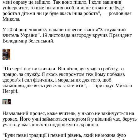
мені одразу це зайшло. Так воно пішло. І коли закінчив
університет, то вже питання особливо не стояло: це буде
робота з дітьми чи це буде якась інша робота”, — розповідає
Микола.
У 2024 році чоловіку надали почесне звання”Заслужений
вчитель України”. 19 листопада нагороду вручив Президент
Володимир Зеленський.
“По черзі нас викликали. Він вітав, дякував за роботу, за
працю, за службу. Я якось експромтом теж йому побажав
здоров’я і сил фізичних, і моральних для того, щоб
якнайшвидше весь цей жах закінчити”, — пригадує Микола
Негрій.
Навчальний процес, каже вчитель, у нього не закінчується на
уроках. Його учні займаються спортом й у вільний час, беруть
участь у змаганнях та подорожують країною.
“Були певні традиції і певний рівень, який не можна було