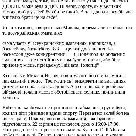
збавляти. мабуть, тому що не так багато у нас відділень було
ДЮСШ. Може була б ДЮСШ через дорогу, як у великих
містах, вибір у дітей був би великий. А так доводилося більше
вчителю брати це на себе”.
Його команди, говорить пан Микола, перемагали на обласних
та всеукраїнських змаганнях:
сама участь у Всеукраїнських змаганнях, наприклад, з
баскетболу, баскетболу 3х3 — це вже досягнення. Бо
баскетбол дуже конкурентний, — ц Волейбол на обласних
змаганнях — це постійно ми там були в призах, або біля
призових місць, при цьому: і дівчата, і хлопці”.
За словами Миколи Негрія, повномасштабна війна змінила
навчальний процес. Тренуватись і виїжджати на змаганнях
дітям стало набагато складніше. А з серпня, коли російські
військові почали масово обстрілювати селище, припинили
заняття.
Влітку на канікулах не принципово займалися, групи були,
ходили діти різними видами спорту. Переважно волейбол на
піску грали. Планували навіть змагання, вже було все
підготовлено. 22 серпня це почалося, десь о 16:00-17:00.
Чотири дні це був просто жах якийсь. Було по 15 КАБів на
добу по громаді. Летіло просто все, кожну секунду чекали