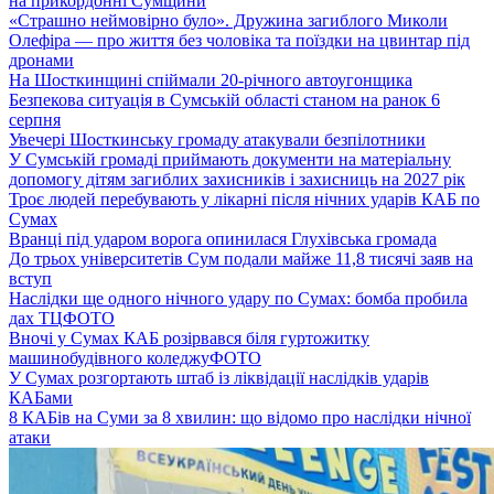
на прикордонні Сумщини
«Страшно неймовірно було». Дружина загиблого Миколи
Олефіра — про життя без чоловіка та поїздки на цвинтар під
дронами
На Шосткинщині спіймали 20-річного автоугонщика
Безпекова ситуація в Сумській області станом на ранок 6
серпня
Увечері Шосткинську громаду атакували безпілотники
У Сумській громаді приймають документи на матеріальну
допомогу дітям загиблих захисників і захисниць на 2027 рік
Троє людей перебувають у лікарні після нічних ударів КАБ по
Сумах
Вранці під ударом ворога опинилася Глухівська громада
До трьох університетів Сум подали майже 11,8 тисячі заяв на
вступ
Наслідки ще одного нічного удару по Сумах: бомба пробила
дах ТЦ
ФОТО
Вночі у Сумах КАБ розірвався біля гуртожитку
машинобудівного коледжу
ФОТО
У Сумах розгортають штаб із ліквідації наслідків ударів
КАБами
8 КАБів на Суми за 8 хвилин: що відомо про наслідки нічної
атаки