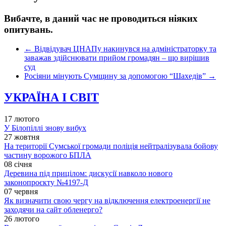
Вибачте, в даний час не проводиться ніяких
опитувань.
←
Відвідувач ЦНАПу накинувся на адміністраторку та
заважав здійснювати прийом громадян – що вирішив
суд
Росіяни мінують Сумщину за допомогою “Шахедів”
→
УКРАЇНА І СВІТ
17 лютого
У Білопіллі знову вибух
27 жовтня
На території Сумської громади поліція нейтралізувала бойову
частину ворожого БПЛА
08 січня
Деревина під прицілом: дискусії навколо нового
законопроєкту №4197-Д
07 червня
Як визначити свою чергу на відключення електроенергії не
заходячи на сайт обленерго?
26 лютого