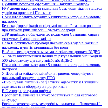
Сумщини розпочав оформлення «Пакунка школяра»
FPV-дрони вже літають вулицями Сум: люди тікали від двох
ударів на проспекті Перемоги
Поки літо плавить асфальт: 5 книжкових історій із зимовим
настроєм
Безпека, фортифікації та підземні школи: Романько розповів
про ключові рішення сесії Сумської облради
ДБР прийшло з обшуками до податкової Сумщини: справа
стосується ймовірного хабаря
Села Шосткинської громади накрила серія ударів: частина
населених пунктів залишилася без води
P1-Sun – рекордсмен за мемами та збитими дронами
ВІДЕО
У Сумах вибухотехніки поліції та рятувальники знешкодили
500-кілограмову фугасну авіабомбу
ВІДЕО
Поки літо плавить асфальт: 5 книжкових історій із зимовим
настроєм
У Шостці за майже 60 мільйонів гривень модернізують
навчальний корпус центру ПТО
«Вирішувала питання» за $7 тисяч: адвокатку із Сумщини
судитимуть за оборудку з відстрочками
В Охтирці пролунали вибухи
Проспект Шевченка в Сумах оговтується після чергового
авіаудару
Росіяни застосовують саморобні міни-пастки «Лампочка-Н»