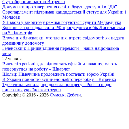
Суд заборонив партію Вітренко
Документи про завершення освіти будуть доступні в “Дії”
Європарламент підтримав кандидатський статус для України і
Молдови
У Львові у закритому режимі готуються судити Медведчука
Британська розвідка: сили РФ просунулися в бік Лисичанська
на 5 кілометрів
Влучання блискавки, утоплення, втрата свідомості: як надати
домедичну допомогу
Зеленський: Пришвидшення перемоги – наша національна
мета
22 червня
Вчителі з регіонів, де відновлять офлайн-навчання, мають
повернутися на роботу – Шкарлет
Шольц: Німеччина продовжить постачати зброю Україні
В Україні повністю зупинено нафтопереробку – Вітренко
Туреччина заявила, що досягла прогресу з Росією щодо
вивезення українського зерна
Copyright © 2016 - 2026
Сумські Дебати
.