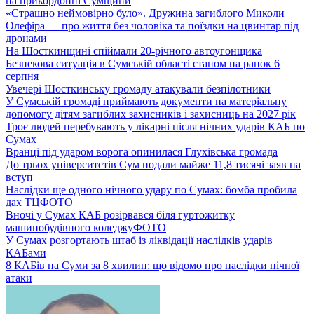
на прикордонні Сумщини
«Страшно неймовірно було». Дружина загиблого Миколи
Олефіра — про життя без чоловіка та поїздки на цвинтар під
дронами
На Шосткинщині спіймали 20-річного автоугонщика
Безпекова ситуація в Сумській області станом на ранок 6
серпня
Увечері Шосткинську громаду атакували безпілотники
У Сумській громаді приймають документи на матеріальну
допомогу дітям загиблих захисників і захисниць на 2027 рік
Троє людей перебувають у лікарні після нічних ударів КАБ по
Сумах
Вранці під ударом ворога опинилася Глухівська громада
До трьох університетів Сум подали майже 11,8 тисячі заяв на
вступ
Наслідки ще одного нічного удару по Сумах: бомба пробила
дах ТЦ
ФОТО
Вночі у Сумах КАБ розірвався біля гуртожитку
машинобудівного коледжу
ФОТО
У Сумах розгортають штаб із ліквідації наслідків ударів
КАБами
8 КАБів на Суми за 8 хвилин: що відомо про наслідки нічної
атаки