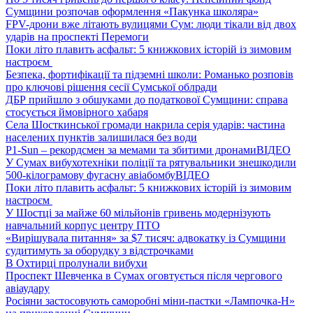
Сумщини розпочав оформлення «Пакунка школяра»
FPV-дрони вже літають вулицями Сум: люди тікали від двох
ударів на проспекті Перемоги
Поки літо плавить асфальт: 5 книжкових історій із зимовим
настроєм
Безпека, фортифікації та підземні школи: Романько розповів
про ключові рішення сесії Сумської облради
ДБР прийшло з обшуками до податкової Сумщини: справа
стосується ймовірного хабаря
Села Шосткинської громади накрила серія ударів: частина
населених пунктів залишилася без води
P1-Sun – рекордсмен за мемами та збитими дронами
ВІДЕО
У Сумах вибухотехніки поліції та рятувальники знешкодили
500-кілограмову фугасну авіабомбу
ВІДЕО
Поки літо плавить асфальт: 5 книжкових історій із зимовим
настроєм
У Шостці за майже 60 мільйонів гривень модернізують
навчальний корпус центру ПТО
«Вирішувала питання» за $7 тисяч: адвокатку із Сумщини
судитимуть за оборудку з відстрочками
В Охтирці пролунали вибухи
Проспект Шевченка в Сумах оговтується після чергового
авіаудару
Росіяни застосовують саморобні міни-пастки «Лампочка-Н»