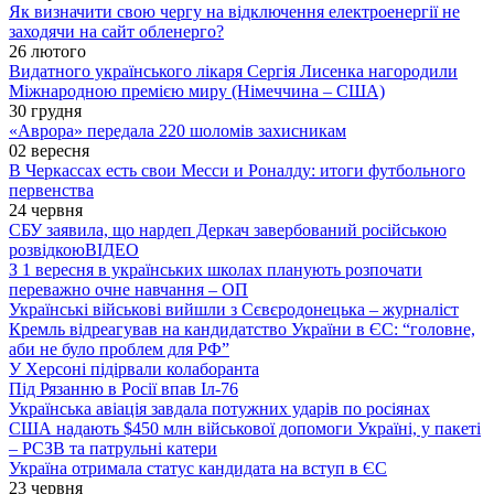
Як визначити свою чергу на відключення електроенергії не
заходячи на сайт обленерго?
26 лютого
Видатного українського лікаря Сергія Лисенка нагородили
Міжнародною премією миру (Німеччина – США)
30 грудня
«Аврора» передала 220 шоломів захисникам
02 вересня
В Черкассах есть свои Месси и Роналду: итоги футбольного
первенства
24 червня
СБУ заявила, що нардеп Деркач завербований російською
розвідкою
ВІДЕО
З 1 вересня в українських школах планують розпочати
переважно очне навчання – ОП
Українські військові вийшли з Сєвєродонецька – журналіст
Кремль відреагував на кандидатство України в ЄС: “головне,
аби не було проблем для РФ”
У Херсоні підірвали колаборанта
Під Рязанню в Росії впав Іл-76
Українська авіація завдала потужних ударів по росіянах
США надають $450 млн військової допомоги Україні, у пакеті
– РСЗВ та патрульні катери
Україна отримала статус кандидата на вступ в ЄС
23 червня