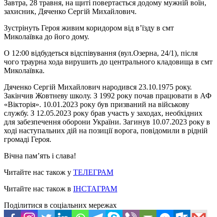
Завтра, 28 травня, на щиті повертається додому мужній воїн,
захисник, Дяченко Сергій Михайлович.
Зустрінуть Героя живим коридором від в’їзду в смт
Миколаївка до його дому.
О 12:00 відбудеться відспівування (вул.Озерна, 24/1), після
чого траурна хода вирушить до центрального кладовища в смт
Миколаївка.
Дяченко Сергій Михайлович народився 23.10.1975 року.
Закінчив Жовтневу школу. З 1992 року почав працювати в АФ
«Вікторія». 10.01.2023 року був призваний на військову
службу. З 12.05.2023 року брав участь у заходах, необхідних
для забезпечення оборони України. Загинув 10.07.2023 року в
ході наступальних дій на позиції ворога, повідомили в рідній
громаді Героя.
Вічна пам’ять і слава!
Читайте нас також у
ТЕЛЕГРАМ
Читайте нас також в
ІНСТАГРАМ
Поділитися в соціальних мережах