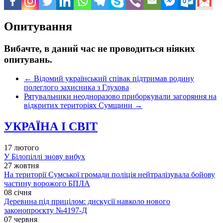
Опитування
Вибачте, в даний час не проводиться ніяких
опитувань.
←
Відомий український співак підтримав родину
полеглого захисника з Глухова
Рятувальники неодноразово приборкували загоряння на
відкритих територіях Сумщини
→
УКРАЇНА І СВІТ
17 лютого
У Білопіллі знову вибух
27 жовтня
На території Сумської громади поліція нейтралізувала бойову
частину ворожого БПЛА
08 січня
Деревина під прицілом: дискусії навколо нового
законопроєкту №4197-Д
07 червня