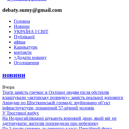
debaty.sumy@gmail.com
Головна
Новини
УКРАЇНА І СВІТ
Публікації
афіша
Карикатури
контакти
+
Додати новину
Оголошення
новини
Вчора
Театр замість гречки: в Охтирці людям після обстрілів
влаштували «акторську розрядку» замість реальної допомоги
Авіаудар по Шосткинській громаді: зруйновано об’єкт
інфраструктури, поранений 57-річний чоловік
У Тростянці вибух
На Недригайлівщині шукають ворожий дрон, який міг не
здетонувати: жителів попередили про небезпеку
По 5 тисяч гривень до першого класу: Пенсійний фонд