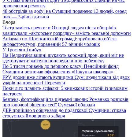
У Сумах призупинять одну з водонасосних станцій на час
проведення ремонту
48 обстрілів за добу: на Сумщині поранено 13 людей, серед
них — 7-річна дитина
Вчора
Театр замість гречки: в Охтирці людям після обстрілів
влаштували «акторську розрядку» замість реальної допомоги
Авіаудар по Шосткинській громаді: зруйновано об’єкт
інфраструктури, поранений 57-річний чоловік
У Тростянці вибух
На Недригайлівщині шукають ворожий дрон, який міг не
здетонувати: жителів попередили про небезпеку
По 5 тисяч гривень до першого класу: Пенсійний фонд
Сумщини розпочав оформлення «Пакунка школяра»
FPV-дрони вже літають вулицями Сум: люди тікали від двох
ударів на проспекті Перемоги
Поки літо плавить асфальт: 5 книжкових історій із зимовим
настроєм
Безпека, фортифікації та підземні школи: Романько розповів
про ключові рішення сесії Сумської облради
ДБР прийшло з обшуками до податкової Сумщини: справа
стосується ймовірного хабаря