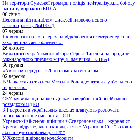
На території Сумської громади поліція нейтралізувала бойову
частину ворожого БПЛА
08 січня
Деревина під прицілом: дискусії навколо нового
законопроєкту №4197-Д
07 червня
Як визначити свою чергу на відключення електроенергії не
заходячи на сайт обленерго?
26 лютого
Видатного українського лікаря Сергія Лисенка нагородили
Міжнародною премією миру (Німеччина – США)
30 грудня
«Аврора» передала 220 шоломів захисникам
02 вересня
В Черкассах есть свои Месси и Роналду: итоги футбольного
первенства
24 червня
СБУ заявила, що нардеп Деркач завербований російською
розвідкою
ВІДЕО
З 1 вересня в українських школах планують розпочати
переважно очне навчання – ОП
Українські військові вийшли з Сєвєродонецька – журналіст
Кремль відреагував на кандидатство України в ЄС: “головне,
аби не було проблем для РФ”
У Херсоні підірвали колаборанта