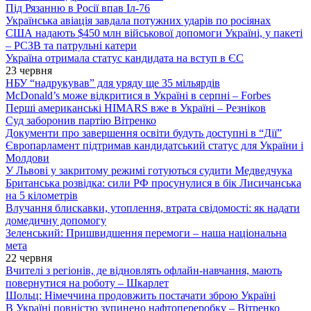
Під Рязанню в Росії впав Іл-76
Українська авіація завдала потужних ударів по росіянах
США надають $450 млн військової допомоги Україні, у пакеті
– РСЗВ та патрульні катери
Україна отримала статус кандидата на вступ в ЄС
23 червня
НБУ “надрукував” для уряду ще 35 мільярдів
McDonald’s може відкритися в Україні в серпні – Forbes
Перші американські HIMARS вже в Україні – Резніков
Суд заборонив партію Вітренко
Документи про завершення освіти будуть доступні в “Дії”
Європарламент підтримав кандидатський статус для України і
Молдови
У Львові у закритому режимі готуються судити Медведчука
Британська розвідка: сили РФ просунулися в бік Лисичанська
на 5 кілометрів
Влучання блискавки, утоплення, втрата свідомості: як надати
домедичну допомогу
Зеленський: Пришвидшення перемоги – наша національна
мета
22 червня
Вчителі з регіонів, де відновлять офлайн-навчання, мають
повернутися на роботу – Шкарлет
Шольц: Німеччина продовжить постачати зброю Україні
В Україні повністю зупинено нафтопереробку – Вітренко