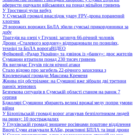
аферисти ошукали військових на понад мільйон гривень
У Тростянці чули вибух
У Сумській громаді внаслідок удару FPV-дрона поранений
хлопчик
29 ворожих ворожих БпЛА збили сумські прикордонники за
добу
Трагедія на озері у Глухові: загинув 66-річний чоловік
Дрони «Сталевого кордону» відпрацювали по позиціях,
техніці та БпЛА ворога
ВІДЕО
Фейковий «Радар України» та дзвінок із «банку»: двоє жителів
Сумщини втратили понад 230 тисяч гривень
Як виглядає Глухів після нічної атаки
Стало відомо про загибель 22-річного захисника з
Кролевецької громади Максима Кременя
Жнива під обстрілами: на Сумщині вже зібрали дві третини
ранніх зернових
Безпекова ситуація в Сумській області станом на ранок 7
серпня
Бджолярі Сумщини збирають великі врожаї меду попри умови
війни
У Білопільській громаді ворог атакував безпілотником людей
на ринку: 10 постраждалих
У Глухівській громаді знищене росіянами поштове відділення
Вночі Суми атакували КАБи, реактивні БПЛА та інші дрони