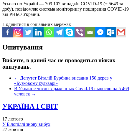
Усього по Україні — 309 107 випадків COVID-19 (+ 5649 за
добу), повідомляє система моніторингу поширення COVID-19
від РНБО України.
Поділитися в соціальних мережах
Опитування
Вибачте, в даний час не проводиться ніяких
опитувань.
←
Депутат Віталій Бурбика висадив 150 дерев у
«Бузковому бульварі»
В Украине число зараженных Covid-19 выросло на 5 469
человек
→
УКРАЇНА І СВІТ
17 лютого
У Білопіллі знову вибух
27 жовтня