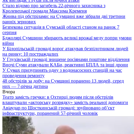
Як виглядає Глухів після нічної атаки
Стало відомо про загибель 22-річного захисника з
Кролевецької громади Максима Кременя
Жнива під обстрілами: на Сумщині вже зібрали дві третини
ранніх зернових
Безпекова ситуація в Сумській області станом на ранок 7
серпня
Бджолярі Сумщини збирають великі врожаї меду попри умови
війни
У Білопільській громаді ворог атакував безпілотником людей
на ринку: 10 постраждалих
У Глухівській громаді знищене росіянами поштове відділення
Вночі Суми атакували КАБи, реактивні БПЛА та інші дрони
У Сумах призупинять одну з водонасосних станцій на час
проведення ремонту
48 обстрілів за добу: на Сумщині поранено 13 людей, серед
них — 7-річна дитина
Вчора
Театр замість гречки: в Охтирці людям після обстрілів
влаштували «акторську розрядку» замість реальної допомоги
Авіаудар по Шосткинській громаді: зруйновано об’єкт
інфраструктури, поранений 57-річний чоловік