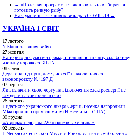
←
«Полезная программа»: как правильно выбирать и
готовить речную рыбу?
На Сумщині – 217 нових випадків COVID-19
→
УКРАЇНА І СВІТ
17 лютого
У Білопіллі знову вибух
27 жовтня
На території Сумської громади поліція нейтралізувала бойову
частину ворожого БПЛА
08 січня
Деревина під прицілом: дискусії навколо нового
законопроєкту №4197-Д
07 червня
Як визначити свою чергу на відключення електроенергії не
заходячи на сайт обленерго?
26 лютого
Видатного українського лікаря Сергія Лисенка нагородили
Міжнародною премією миру (Німеччина – США)
30 грудня
«Аврора» передала 220 шоломів захисникам
02 вересня
В Черкассах есть свои Месси и Роналду: итоги футбольного