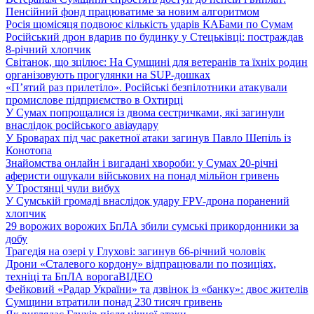
Пенсійний фонд працюватиме за новим алгоритмом
Росія щомісяця подвоює кількість ударів КАБами по Сумам
Російський дрон вдарив по будинку у Стецьківці: постраждав
8-річний хлопчик
Світанок, що зцілює: На Сумщині для ветеранів та їхніх родин
організовують прогулянки на SUP-дошках
«П’ятий раз прилетіло». Російські безпілотники атакували
промислове підприємство в Охтирці
У Сумах попрощалися із двома сестричками, які загинули
внаслідок російського авіаудару
У Броварах під час ракетної атаки загинув Павло Шепіль із
Конотопа
Знайомства онлайн і вигадані хвороби: у Сумах 20-річні
аферисти ошукали військових на понад мільйон гривень
У Тростянці чули вибух
У Сумській громаді внаслідок удару FPV-дрона поранений
хлопчик
29 ворожих ворожих БпЛА збили сумські прикордонники за
добу
Трагедія на озері у Глухові: загинув 66-річний чоловік
Дрони «Сталевого кордону» відпрацювали по позиціях,
техніці та БпЛА ворога
ВІДЕО
Фейковий «Радар України» та дзвінок із «банку»: двоє жителів
Сумщини втратили понад 230 тисяч гривень