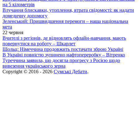
на 5 кілометрів
Влучання блискавки, утоплення, втрата свідомості: як надати
домедичну допомогу
Зеленський: Пришвидшення перемоги – наша національна
мета
22 червня
Вчителі з регіонів, де відновлять офлайн-навчання, мають
повернутися на роботу – Шкарлет
Шольц: Німеччина продовжить постачати зброю Україні
В Україні повністю зупинено нафтопереробку – Вітренко
Туреччина заявила, що досягла прогресу з Росією щодо
вивезення українського зерна
Copyright © 2016 - 2026
Сумські Дебати
.