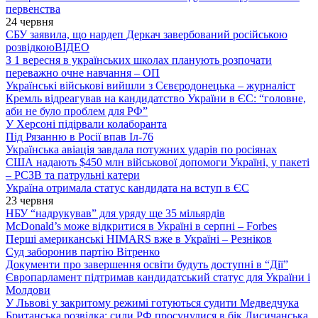
первенства
24 червня
СБУ заявила, що нардеп Деркач завербований російською
розвідкою
ВІДЕО
З 1 вересня в українських школах планують розпочати
переважно очне навчання – ОП
Українські військові вийшли з Сєвєродонецька – журналіст
Кремль відреагував на кандидатство України в ЄС: “головне,
аби не було проблем для РФ”
У Херсоні підірвали колаборанта
Під Рязанню в Росії впав Іл-76
Українська авіація завдала потужних ударів по росіянах
США надають $450 млн військової допомоги Україні, у пакеті
– РСЗВ та патрульні катери
Україна отримала статус кандидата на вступ в ЄС
23 червня
НБУ “надрукував” для уряду ще 35 мільярдів
McDonald’s може відкритися в Україні в серпні – Forbes
Перші американські HIMARS вже в Україні – Резніков
Суд заборонив партію Вітренко
Документи про завершення освіти будуть доступні в “Дії”
Європарламент підтримав кандидатський статус для України і
Молдови
У Львові у закритому режимі готуються судити Медведчука
Британська розвідка: сили РФ просунулися в бік Лисичанська