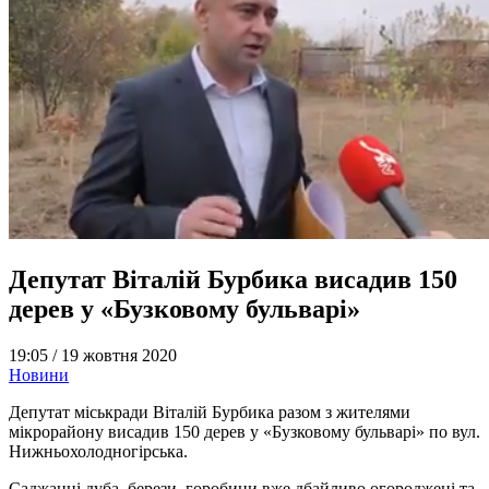
Депутат Віталій Бурбика висадив 150
дерев у «Бузковому бульварі»
19:05 /
19 жовтня 2020
Новини
Депутат міськради Віталій Бурбика разом з жителями
мікрорайону висадив 150 дерев у «Бузковому бульварі» по вул.
Нижньохолодногірська.
Саджанці дуба, берези, горобини вже дбайливо огороджені та