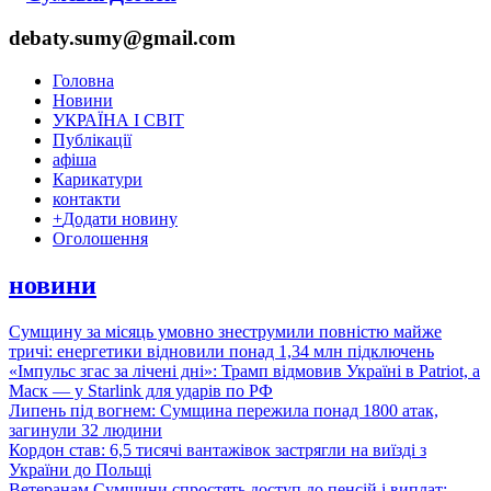
debaty.sumy@gmail.com
Головна
Новини
УКРАЇНА І СВІТ
Публікації
афіша
Карикатури
контакти
+
Додати новину
Оголошення
новини
Сумщину за місяць умовно знеструмили повністю майже
тричі: енергетики відновили понад 1,34 млн підключень
«Імпульс згас за лічені дні»: Трамп відмовив Україні в Patriot, а
Маск — у Starlink для ударів по РФ
Липень під вогнем: Сумщина пережила понад 1800 атак,
загинули 32 людини
Кордон став: 6,5 тисячі вантажівок застрягли на виїзді з
України до Польщі
Ветеранам Сумщини спростять доступ до пенсій і виплат: