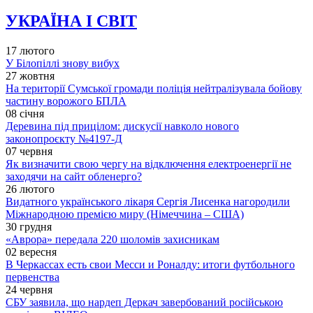
УКРАЇНА І СВІТ
17 лютого
У Білопіллі знову вибух
27 жовтня
На території Сумської громади поліція нейтралізувала бойову
частину ворожого БПЛА
08 січня
Деревина під прицілом: дискусії навколо нового
законопроєкту №4197-Д
07 червня
Як визначити свою чергу на відключення електроенергії не
заходячи на сайт обленерго?
26 лютого
Видатного українського лікаря Сергія Лисенка нагородили
Міжнародною премією миру (Німеччина – США)
30 грудня
«Аврора» передала 220 шоломів захисникам
02 вересня
В Черкассах есть свои Месси и Роналду: итоги футбольного
первенства
24 червня
СБУ заявила, що нардеп Деркач завербований російською