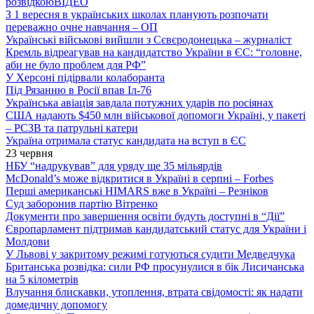
розвідкою
ВІДЕО
З 1 вересня в українських школах планують розпочати
переважно очне навчання – ОП
Українські військові вийшли з Сєвєродонецька – журналіст
Кремль відреагував на кандидатство України в ЄС: “головне,
аби не було проблем для РФ”
У Херсоні підірвали колаборанта
Під Рязанню в Росії впав Іл-76
Українська авіація завдала потужних ударів по росіянах
США надають $450 млн військової допомоги Україні, у пакеті
– РСЗВ та патрульні катери
Україна отримала статус кандидата на вступ в ЄС
23 червня
НБУ “надрукував” для уряду ще 35 мільярдів
McDonald’s може відкритися в Україні в серпні – Forbes
Перші американські HIMARS вже в Україні – Резніков
Суд заборонив партію Вітренко
Документи про завершення освіти будуть доступні в “Дії”
Європарламент підтримав кандидатський статус для України і
Молдови
У Львові у закритому режимі готуються судити Медведчука
Британська розвідка: сили РФ просунулися в бік Лисичанська
на 5 кілометрів
Влучання блискавки, утоплення, втрата свідомості: як надати
домедичну допомогу