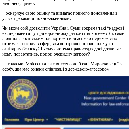
нею неофіційно;
– оскаржує свою оцінку та вимагає повного поновлення з
усіма правами й повноваженнями.
Чи може собі дозволити Україна і Суми зокрема такі “кадрові
експерименти” у прикордонному регіоні під вогнем? Як саме
людина з російським паспортом і кримською нерухомістю
отримала посаду в сфері, яка контролює продовольчу та
санітарну безпеку? І чому система правосуддя досі дозволяє
йому повертатись, попри очевидну загрозу?
Нагадаємо, Моісеєнка вже внесено до бази “Миротворець” як
особу, яка має ознаки співпраці з державою-агресором.