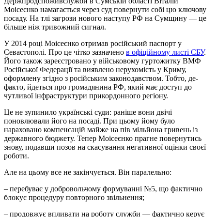
Держпродспоживслужби в Сумській області Віталій
Моісеєнко намагається через суд повернути собі цю ключову
посаду. На тлі загрози нового наступу РФ на Сумщину — це
більше ніж тривожний сигнал.
У 2014 році Моісеєнко отримав російський паспорт у
Севастополі. Про це чітко зазначено
в офіційному листі СБУ
.
Його також зареєстровано у військовому гуртожитку ВМФ
Російської Федерації та виявлено нерухомість у Криму,
оформлену згідно з російським законодавством. Тобто, де-
факто, йдеться про громадянина РФ, який має доступ до
чутливої інфраструктури прикордонного регіону.
Це не зупинило українські суди: раніше вони двічі
поновлювали його на посаді. При цьому йому було
нараховано компенсацій майже на пів мільйона гривень із
державного бюджету. Тепер Моісеєнко прагне повернутись
знову, подавши позов на скасування негативної оцінки своєї
роботи.
Але на цьому все не закінчується. Він паралельно:
– перебуває у добровольчому формуванні №5, що фактично
блокує процедуру повторного звільнення;
– продовжує впливати на роботу служби — фактично керує