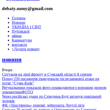
debaty.sumy@gmail.com
Головна
Новини
УКРАЇНА І СВІТ
Публікації
афіша
Карикатури
контакти
+
Додати новину
новини
Вчора
Ситуація на лінії фронту в Сумській області 8 серпня
Понад 250 пасажирів евакуювали після ранкової атаки на
потяг “Суми-Київ”
Рятувальники показали фото пошкодженого ворожим дроном
локомотива
ФОТО
Через російські удари по Середина-Буді загинув цивільний
чоловік
ФК «Тростянець» переміг дебютанта Другої ліги
Село на 20 людей: як живуть в Отроховому на Сумщині