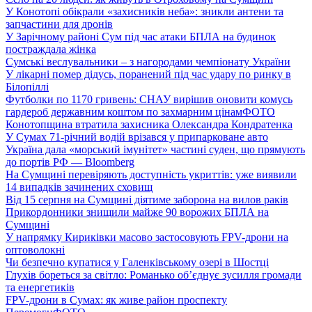
У Конотопі обікрали «захисників неба»: зникли антени та
запчастини для дронів
У Зарічному районі Сум під час атаки БПЛА на будинок
постраждала жінка
Сумські веслувальники – з нагородами чемпіонату України
У лікарні помер дідусь, поранений під час удару по ринку в
Білопіллі
Футболки по 1170 гривень: СНАУ вирішив оновити комусь
гардероб державним коштом по захмарним цінам
ФОТО
Конотопщина втратила захисника Олександра Кондратенка
У Сумах 71-річний водій врізався у припарковане авто
Україна дала «морський імунітет» частині суден, що прямують
до портів РФ — Bloomberg
На Сумщині перевіряють доступність укриттів: уже виявили
14 випадків зачинених сховищ
Від 15 серпня на Сумщині діятиме заборона на вилов раків
Прикордонники знищили майже 90 ворожих БПЛА на
Сумщині
У напрямку Кириківки масово застосовують FPV-дрони на
оптоволокні
Чи безпечно купатися у Галенківському озері в Шостці
Глухів бореться за світло: Романько об’єднує зусилля громади
та енергетиків
FPV-дрони в Сумах: як живе район проспекту