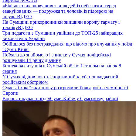
Перемоги
ФОТО
«Білі янголи» знову вивезли людей із небезпеки: серед
евакуйованих — подружжя та чоловік із підозрою на
інсульт
ВІДЕО
На Сумщині прикордонники знищили ворожу гармату і
техніку
ВІДЕО
Три педагоги з Сумщини увійшли до ТОП-25 найкращих
вихователів України
Обійшлося без постраждалих: що відомо про влучання у поїзд
“Суми-Київ”
Поїхала до знайомого і зникла: у Сумах поліцейські
розшукали 14-річну дівчину
Безпекова ситуація в Сумській області станом на ранок 8
серпня
У Сумах відновлюють спортивний клуб, пошкоджений
російським обстрілом
Сумські хокеїстки знову розгромили болгарок на чемпіонаті
Європи
Ворог атакував поїзд «Суми-Київ» у Сумському районі