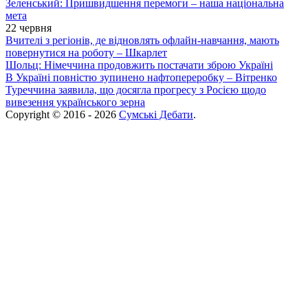
Зеленський: Пришвидшення перемоги – наша національна
мета
22 червня
Вчителі з регіонів, де відновлять офлайн-навчання, мають
повернутися на роботу – Шкарлет
Шольц: Німеччина продовжить постачати зброю Україні
В Україні повністю зупинено нафтопереробку – Вітренко
Туреччина заявила, що досягла прогресу з Росією щодо
вивезення українського зерна
Copyright © 2016 - 2026
Сумські Дебати
.