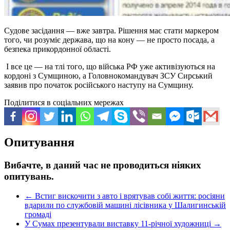
Судове засідання — вже завтра. Рішення має стати маркером
того, чи розуміє держава, що на кону — не просто посада, а
безпека прикордонної області.
І все це — на тлі того, що війська РФ уже активізуються на
кордоні з Сумщиною, а Головнокомандувач ЗСУ Сирський
заявив про початок російського наступу на Сумщину.
Поділитися в соціальних мережах
Опитування
Вибачте, в даний час не проводиться ніяких
опитувань.
←
Встиг вискочити з авто і врятував собі життя: росіяни
вдарили по службовій машині лісівника у Шалигинській
громаді
У Сумах презентували виставку 11-річної художниці
→