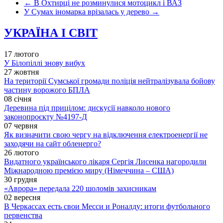
←
В Охтирці не розминулися мотоцикл і ВАЗ
У Сумах іномарка врізалась у дерево
→
УКРАЇНА І СВІТ
17 лютого
У Білопіллі знову вибух
27 жовтня
На території Сумської громади поліція нейтралізувала бойову
частину ворожого БПЛА
08 січня
Деревина під прицілом: дискусії навколо нового
законопроєкту №4197-Д
07 червня
Як визначити свою чергу на відключення електроенергії не
заходячи на сайт обленерго?
26 лютого
Видатного українського лікаря Сергія Лисенка нагородили
Міжнародною премією миру (Німеччина – США)
30 грудня
«Аврора» передала 220 шоломів захисникам
02 вересня
В Черкассах есть свои Месси и Роналду: итоги футбольного
первенства