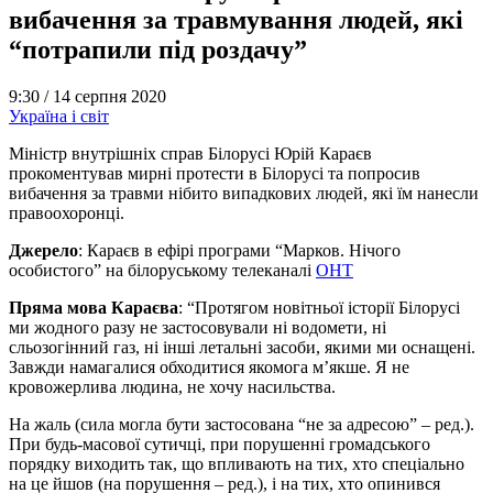
вибачення за травмування людей, які
“потрапили під роздачу”
9:30 /
14 серпня 2020
Україна і світ
Міністр внутрішніх справ Білорусі Юрій Караєв
прокоментував мирні протести в Білорусі та попросив
вибачення за травми нібито випадкових людей, які їм нанесли
правоохоронці.
Джерело
: Караєв в ефірі програми “Марков. Нічого
особистого” на білоруському телеканалі
ОНТ
Пряма мова Караєва
: “Протягом новітньої історії Білорусі
ми жодного разу не застосовували ні водомети, ні
сльозогінний газ, ні інші летальні засоби, якими ми оснащені.
Завжди намагалися обходитися якомога м’якше. Я не
кровожерлива людина, не хочу насильства.
На жаль (сила могла бути застосована “не за адресою” – ред.).
При будь-масової сутичці, при порушенні громадського
порядку виходить так, що впливають на тих, хто спеціально
на це йшов (на порушення – ред.), і на тих, хто опинився