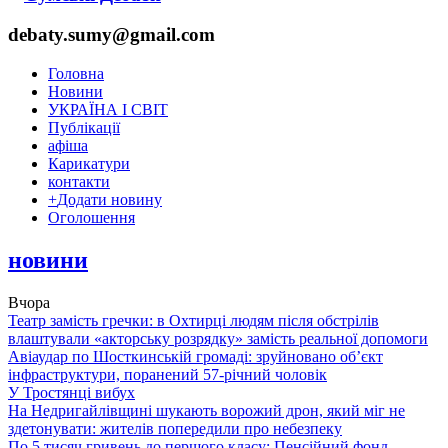
debaty.sumy@gmail.com
Головна
Новини
УКРАЇНА І СВІТ
Публікації
афіша
Карикатури
контакти
+
Додати новину
Оголошення
новини
Вчора
Театр замість гречки: в Охтирці людям після обстрілів
влаштували «акторську розрядку» замість реальної допомоги
Авіаудар по Шосткинській громаді: зруйновано об’єкт
інфраструктури, поранений 57-річний чоловік
У Тростянці вибух
На Недригайлівщині шукають ворожий дрон, який міг не
здетонувати: жителів попередили про небезпеку
По 5 тисяч гривень до першого класу: Пенсійний фонд