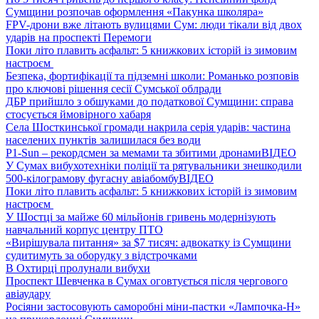
Сумщини розпочав оформлення «Пакунка школяра»
FPV-дрони вже літають вулицями Сум: люди тікали від двох
ударів на проспекті Перемоги
Поки літо плавить асфальт: 5 книжкових історій із зимовим
настроєм
Безпека, фортифікації та підземні школи: Романько розповів
про ключові рішення сесії Сумської облради
ДБР прийшло з обшуками до податкової Сумщини: справа
стосується ймовірного хабаря
Села Шосткинської громади накрила серія ударів: частина
населених пунктів залишилася без води
P1-Sun – рекордсмен за мемами та збитими дронами
ВІДЕО
У Сумах вибухотехніки поліції та рятувальники знешкодили
500-кілограмову фугасну авіабомбу
ВІДЕО
Поки літо плавить асфальт: 5 книжкових історій із зимовим
настроєм
У Шостці за майже 60 мільйонів гривень модернізують
навчальний корпус центру ПТО
«Вирішувала питання» за $7 тисяч: адвокатку із Сумщини
судитимуть за оборудку з відстрочками
В Охтирці пролунали вибухи
Проспект Шевченка в Сумах оговтується після чергового
авіаудару
Росіяни застосовують саморобні міни-пастки «Лампочка-Н»