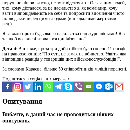
поруч, не пішов вчасно, не зміг відскочити. Ось за цих людей,
тих, кому дісталося, за це насильство я, як командир, хочу
взяти відповідальність на себе та попросити вибачення чисто
по-людськи перед цими людьми (випадковими жертвами –
ред.) …
Я завжди проти будь-якого насильства над журналістами! Я за
те, щоб все висвітлювалося цивілізовано”.
Деталі
: Він каже, що за три доби нібито було скоєно 11 наїздів
на правоохоронців: “По суті, це замах на вбивство. Уявіть, яка
відповідна реакція у товаришів цих військовослужбовців!”.
За словами Караєва, більше 50 співробітників міліції поранені.
Поділитися в соціальних мережах
Опитування
Вибачте, в даний час не проводиться ніяких
опитувань.