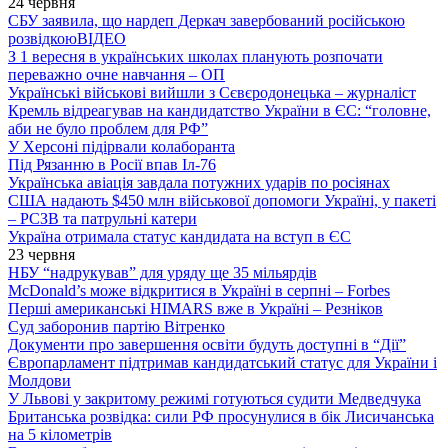
24 червня
СБУ заявила, що нардеп Деркач завербований російською
розвідкою
ВІДЕО
З 1 вересня в українських школах планують розпочати
переважно очне навчання – ОП
Українські військові вийшли з Сєвєродонецька – журналіст
Кремль відреагував на кандидатство України в ЄС: “головне,
аби не було проблем для РФ”
У Херсоні підірвали колаборанта
Під Рязанню в Росії впав Іл-76
Українська авіація завдала потужних ударів по росіянах
США надають $450 млн військової допомоги Україні, у пакеті
– РСЗВ та патрульні катери
Україна отримала статус кандидата на вступ в ЄС
23 червня
НБУ “надрукував” для уряду ще 35 мільярдів
McDonald’s може відкритися в Україні в серпні – Forbes
Перші американські HIMARS вже в Україні – Резніков
Суд заборонив партію Вітренко
Документи про завершення освіти будуть доступні в “Дії”
Європарламент підтримав кандидатський статус для України і
Молдови
У Львові у закритому режимі готуються судити Медведчука
Британська розвідка: сили РФ просунулися в бік Лисичанська
на 5 кілометрів