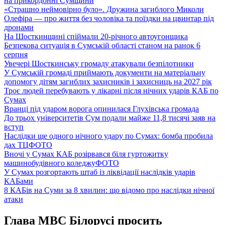
на прикордонні Сумщини
«Страшно неймовірно було». Дружина загиблого Миколи
Олефіра — про життя без чоловіка та поїздки на цвинтар під
дронами
На Шосткинщині спіймали 20-річного автоугонщика
Безпекова ситуація в Сумській області станом на ранок 6
серпня
Увечері Шосткинську громаду атакували безпілотники
У Сумській громаді приймають документи на матеріальну
допомогу дітям загиблих захисників і захисниць на 2027 рік
Троє людей перебувають у лікарні після нічних ударів КАБ по
Сумах
Вранці під ударом ворога опинилася Глухівська громада
До трьох університетів Сум подали майже 11,8 тисячі заяв на
вступ
Наслідки ще одного нічного удару по Сумах: бомба пробила
дах ТЦ
ФОТО
Вночі у Сумах КАБ розірвався біля гуртожитку
машинобудівного коледжу
ФОТО
У Сумах розгортають штаб із ліквідації наслідків ударів
КАБами
8 КАБів на Суми за 8 хвилин: що відомо про наслідки нічної
атаки
Глава МВС Білорусі просить