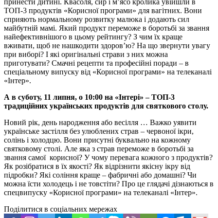
принести дитині. Квасоля, сир і м’ясо кролика увійшли в
ТОП-3 продуктів «Корисної програми» для вагітних. Вони
сприяють нормальному розвитку малюка і додають сил
майбутній мамі. Який продукт переможе в боротьбі за звання
найефективнішого в цьому рейтингу? З чим їх краще
вживати, щоб не нашкодити здоров’ю? На що звернути увагу
при виборі? І які оригінальні страви з них можна
приготувати? Смачні рецепти та професійні поради – в
спеціальному випуску від «Корисної програми» на телеканалі
«Інтер».
А в суботу, 11 липня, о 10:00 на «Інтері» – ТОП-3
традиційних українських продуктів для святкового столу.
Новий рік, день народження або весілля … Важко уявити
українське застілля без улюблених страв – червоної ікри,
солінь і холодцю. Вони присутні буквально на кожному
святковому столі. Але яка з страв переможе в боротьбі за
звання самої корисної? У чому перевага кожного з продуктів?
Як розібратися в їх якості? Як відрізнити якісну ікру від
підробки? Які соління краще – фабричні або домашні? Чи
можна їсти холодець і не товстіти? Про це глядачі дізнаються в
спецвипуску «Корисної програми» на телеканалі «Інтер».
Поділитися в соціальних мережах