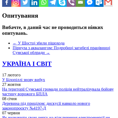
Опитування
Вибачте, в даний час не проводиться ніяких
опитувань.
←
У Шостці збили пішохода
Пірнула з аквалангом: Подробиці загибелі працівниці
Сумської облради
→
УКРАЇНА І СВІТ
17 лютого
У Білопіллі знову вибух
27 жовтня
На території Сумської громади поліція нейтралізувала бойову
частину ворожого БПЛА
08 січня
Деревина під прицілом: дискусії навколо нового
законопроєкту №4197-Д
07 червня
Як визначити свою чергу на відключення електроенергії не