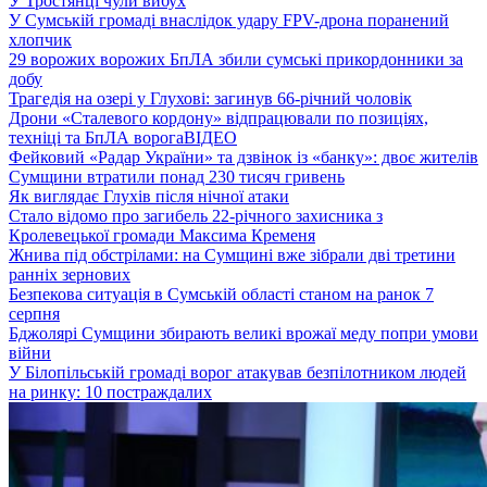
У Тростянці чули вибух
У Сумській громаді внаслідок удару FPV-дрона поранений
хлопчик
29 ворожих ворожих БпЛА збили сумські прикордонники за
добу
Трагедія на озері у Глухові: загинув 66-річний чоловік
Дрони «Сталевого кордону» відпрацювали по позиціях,
техніці та БпЛА ворога
ВІДЕО
Фейковий «Радар України» та дзвінок із «банку»: двоє жителів
Сумщини втратили понад 230 тисяч гривень
Як виглядає Глухів після нічної атаки
Стало відомо про загибель 22-річного захисника з
Кролевецької громади Максима Кременя
Жнива під обстрілами: на Сумщині вже зібрали дві третини
ранніх зернових
Безпекова ситуація в Сумській області станом на ранок 7
серпня
Бджолярі Сумщини збирають великі врожаї меду попри умови
війни
У Білопільській громаді ворог атакував безпілотником людей
на ринку: 10 постраждалих