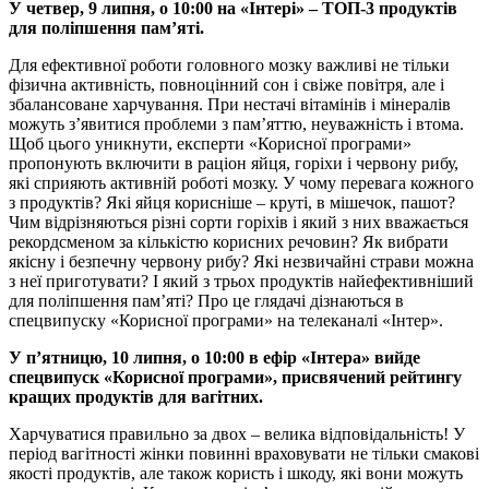
У четвер, 9 липня, о 10:00 на «Інтері» – ТОП-3 продуктів
для поліпшення пам’яті.
Для ефективної роботи головного мозку важливі не тільки
фізична активність, повноцінний сон і свіже повітря, але і
збалансоване харчування. При нестачі вітамінів і мінералів
можуть з’явитися проблеми з пам’яттю, неуважність і втома.
Щоб цього уникнути, експерти «Корисної програми»
пропонують включити в раціон яйця, горіхи і червону рибу,
які сприяють активній роботі мозку. У чому перевага кожного
з продуктів? Які яйця корисніше – круті, в мішечок, пашот?
Чим відрізняються різні сорти горіхів і який з них вважається
рекордсменом за кількістю корисних речовин? Як вибрати
якісну і безпечну червону рибу? Які незвичайні страви можна
з неї приготувати? І який з трьох продуктів найефективніший
для поліпшення пам’яті? Про це глядачі дізнаються в
спецвипуску «Корисної програми» на телеканалі «Інтер».
У п’ятницю, 10 липня, о 10:00 в ефір «Інтера» вийде
спецвипуск «Корисної програми», присвячений рейтингу
кращих продуктів для вагітних.
Харчуватися правильно за двох – велика відповідальність! У
період вагітності жінки повинні враховувати не тільки смакові
якості продуктів, але також користь і шкоду, які вони можуть