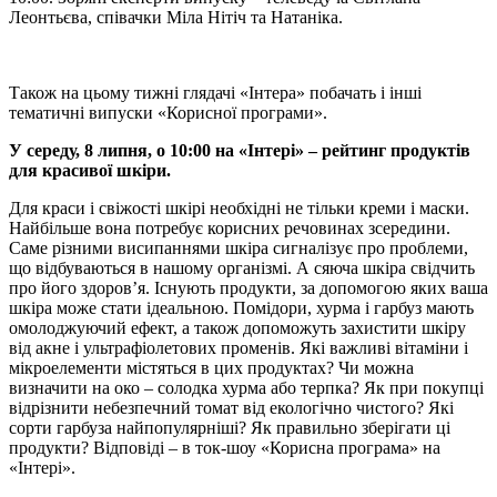
Леонтьєва, співачки Міла Нітіч та Натаніка.
Також на цьому тижні глядачі «Інтера» побачать і інші
тематичні випуски «Корисної програми».
У середу, 8 липня, о 10:00 на «Інтері» – рейтинг продуктів
для красивої шкіри.
Для краси і свіжості шкірі необхідні не тільки креми і маски.
Найбільше вона потребує корисних речовинах зсередини.
Саме різними висипаннями шкіра сигналізує про проблеми,
що відбуваються в нашому організмі. А сяюча шкіра свідчить
про його здоров’я. Існують продукти, за допомогою яких ваша
шкіра може стати ідеальною. Помідори, хурма і гарбуз мають
омолоджуючий ефект, а також допоможуть захистити шкіру
від акне і ультрафіолетових променів. Які важливі вітаміни і
мікроелементи містяться в цих продуктах? Чи можна
визначити на око – солодка хурма або терпка? Як при покупці
відрізнити небезпечний томат від екологічно чистого? Які
сорти гарбуза найпопулярніші? Як правильно зберігати ці
продукти? Відповіді – в ток-шоу «Корисна програма» на
«Інтері».