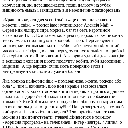
харчування, які перешкоджають появі нальоту на зубах,
зміцнюють емаль і захищають від небезпечних захворювань.
«Кращі продукти для ясен і зубів – це овочі, переважно
жорсткі і свіжі, – розповідає нутриціолог Алексія Май. –
Серед них лідирує сира морква, багата бета-каротином,
вітамінами B, D, E, а також кальцієм і фтором, які зміцнюють
зубну емаль і поліпшують кровообіг ясен. Пережовуючи
моркву, ми очищаємо наліт з зубів і забезпечуємо відмінний
масаж ясен. Огірок, в свою чергу, зменшує кількість мікробів і
бактерій в ротовій порожнині. А завдяки ударній дозі кальцію
в вершках вживання цього продукту робить зуби здоровими
і
міцними. А ще вершки очищають поверхню зубів і
нейтралізують кислотно-лужний баланс».
Яка морква найкорисніша – помаранчева, жовта, рожева або
біла? З чим її вживати, щоб вона краще засвоювалася
організмом? Скільки можна випити вершків протягом дня без
шкоди для здоров’я? Чи можна їсти огірки в необмеженій
кількості? Який зі згаданих продуктів є лідером по корисним
властивостям для зміцнення зубів? На що звертати увагу, щоб
вибирати тільки якісні продукти? І які оригінальні страви
можна з них приготувати, глядачі дізнаються в ток-шоу
«Корисна програма» на телеканалі «Інтер» завтра, 7 липня, о
10:00. Зоряні експерти випуску – телеведуча Світлана