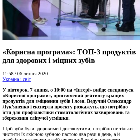
«Корисна програма»: ТОП-3 продуктів
для здорових і міцних зубів
11:58 /
06 липня 2020
Україна і світ
У вівторок, 7 липня, о 10:00 на «Інтері» вийде спецвипуск
«Корисної програми», присвячений рейтингу кращих
продуктів для зміцнення зубів і ясен. Ведучий Олександр
Лук’яненко і експерти проекту розкажуть, що потрібно
їсти для профілактики стоматологічних захворювань та
збереження сліпучої усмішки.
Щоб зуби були здоровими і доглянутими, потрібно не тільки
чистити їх якісною зубною пастою два рази в день, а й
необхідно включити в свій щоденний раціон продукти