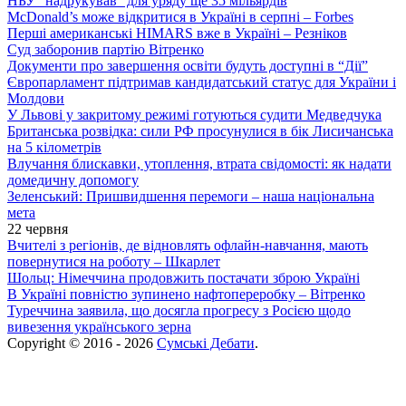
НБУ “надрукував” для уряду ще 35 мільярдів
McDonald’s може відкритися в Україні в серпні – Forbes
Перші американські HIMARS вже в Україні – Резніков
Суд заборонив партію Вітренко
Документи про завершення освіти будуть доступні в “Дії”
Європарламент підтримав кандидатський статус для України і
Молдови
У Львові у закритому режимі готуються судити Медведчука
Британська розвідка: сили РФ просунулися в бік Лисичанська
на 5 кілометрів
Влучання блискавки, утоплення, втрата свідомості: як надати
домедичну допомогу
Зеленський: Пришвидшення перемоги – наша національна
мета
22 червня
Вчителі з регіонів, де відновлять офлайн-навчання, мають
повернутися на роботу – Шкарлет
Шольц: Німеччина продовжить постачати зброю Україні
В Україні повністю зупинено нафтопереробку – Вітренко
Туреччина заявила, що досягла прогресу з Росією щодо
вивезення українського зерна
Copyright © 2016 - 2026
Сумські Дебати
.