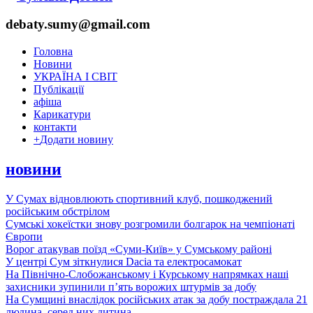
debaty.sumy@gmail.com
Головна
Новини
УКРАЇНА І СВІТ
Публікації
афіша
Карикатури
контакти
+
Додати новину
новини
У Сумах відновлюють спортивний клуб, пошкоджений
російським обстрілом
Сумські хокеїстки знову розгромили болгарок на чемпіонаті
Європи
Ворог атакував поїзд «Суми-Київ» у Сумському районі
У центрі Сум зіткнулися Dacia та електросамокат
На Північно-Слобожанському і Курському напрямках наші
захисники зупинили п’ять ворожих штурмів за добу
На Сумщині внаслідок російських атак за добу постраждала 21
людина, серед них дитина