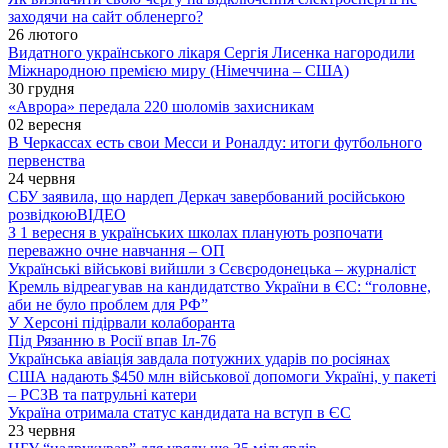
заходячи на сайт обленерго?
26 лютого
Видатного українського лікаря Сергія Лисенка нагородили
Міжнародною премією миру (Німеччина – США)
30 грудня
«Аврора» передала 220 шоломів захисникам
02 вересня
В Черкассах есть свои Месси и Роналду: итоги футбольного
первенства
24 червня
СБУ заявила, що нардеп Деркач завербований російською
розвідкою
ВІДЕО
З 1 вересня в українських школах планують розпочати
переважно очне навчання – ОП
Українські військові вийшли з Сєвєродонецька – журналіст
Кремль відреагував на кандидатство України в ЄС: “головне,
аби не було проблем для РФ”
У Херсоні підірвали колаборанта
Під Рязанню в Росії впав Іл-76
Українська авіація завдала потужних ударів по росіянах
США надають $450 млн військової допомоги Україні, у пакеті
– РСЗВ та патрульні катери
Україна отримала статус кандидата на вступ в ЄС
23 червня