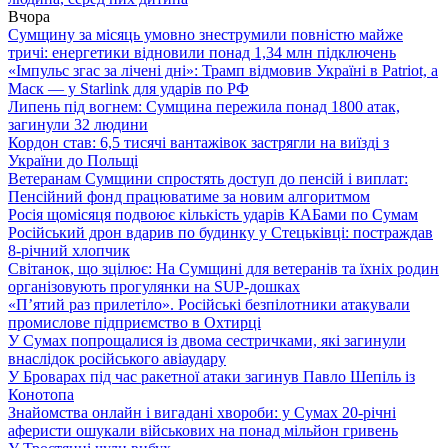
Вчора
Сумщину за місяць умовно знеструмили повністю майже
тричі: енергетики відновили понад 1,34 млн підключень
«Імпульс згас за лічені дні»: Трамп відмовив Україні в Patriot, а
Маск — у Starlink для ударів по РФ
Липень під вогнем: Сумщина пережила понад 1800 атак,
загинули 32 людини
Кордон став: 6,5 тисячі вантажівок застрягли на виїзді з
України до Польщі
Ветеранам Сумщини спростять доступ до пенсій і виплат:
Пенсійний фонд працюватиме за новим алгоритмом
Росія щомісяця подвоює кількість ударів КАБами по Сумам
Російський дрон вдарив по будинку у Стецьківці: постраждав
8-річний хлопчик
Світанок, що зцілює: На Сумщині для ветеранів та їхніх родин
організовують прогулянки на SUP-дошках
«П’ятий раз прилетіло». Російські безпілотники атакували
промислове підприємство в Охтирці
У Сумах попрощалися із двома сестричками, які загинули
внаслідок російського авіаудару
У Броварах під час ракетної атаки загинув Павло Шепіль із
Конотопа
Знайомства онлайн і вигадані хвороби: у Сумах 20-річні
аферисти ошукали військових на понад мільйон гривень