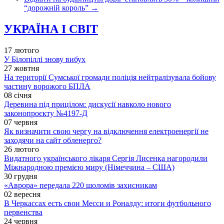
“дорожній король”
→
УКРАЇНА І СВІТ
17 лютого
У Білопіллі знову вибух
27 жовтня
На території Сумської громади поліція нейтралізувала бойову
частину ворожого БПЛА
08 січня
Деревина під прицілом: дискусії навколо нового
законопроєкту №4197-Д
07 червня
Як визначити свою чергу на відключення електроенергії не
заходячи на сайт обленерго?
26 лютого
Видатного українського лікаря Сергія Лисенка нагородили
Міжнародною премією миру (Німеччина – США)
30 грудня
«Аврора» передала 220 шоломів захисникам
02 вересня
В Черкассах есть свои Месси и Роналду: итоги футбольного
первенства
24 червня