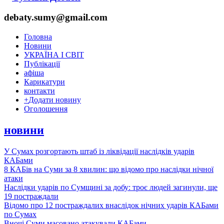
debaty.sumy@gmail.com
Головна
Новини
УКРАЇНА І СВІТ
Публікації
афіша
Карикатури
контакти
+
Додати новину
Оголошення
новини
У Сумах розгортають штаб із ліквідації наслідків ударів
КАБами
8 КАБів на Суми за 8 хвилин: що відомо про наслідки нічної
атаки
Наслідки ударів по Сумщині за добу: троє людей загинули, ще
19 постраждали
Відомо про 12 постраждалих внаслідок нічних ударів КАБами
по Сумах
Вночі Суми масовано атакували КАБами