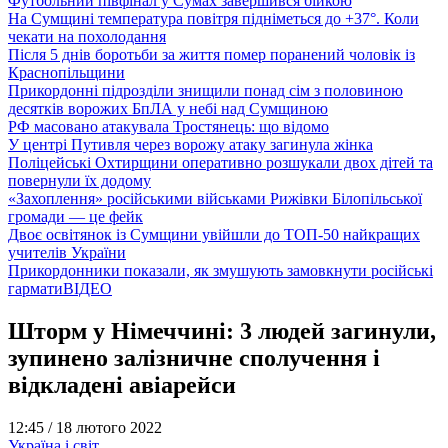
Футбольний півфінал у Сумах завершився бійкою
На Сумщині температура повітря підніметься до +37°. Коли
чекати на похолодання
Після 5 днів боротьби за життя помер поранений чоловік із
Краснопільщини
Прикордонні підрозділи знищили понад сім з половиною
десятків ворожих БпЛА у небі над Сумщиною
РФ масовано атакувала Тростянець: що відомо
У центрі Путивля через ворожу атаку загинула жінка
Поліцейські Охтирщини оперативно розшукали двох дітей та
повернули їх додому
«Захоплення» російськими військами Рижівки Білопільської
громади — це фейк
Двоє освітянок із Сумщини увійшли до ТОП-50 найкращих
учителів України
Прикордонники показали, як змушують замовкнути російські
гармати
ВІДЕО
Шторм у Німеччині: 3 людей загинули,
зупинено залізничне сполучення і
відкладені авіарейси
12:45 /
18 лютого 2022
Україна і світ