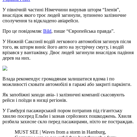
У північній частині Німеччини вирував шторм “Іленія”,
внаслідок якого троє людей загинули, зупинено залізничне
сполучення та відкладено авіарейси.
Про це повідомляє
Bild
, пише “Європейська правда”.
У Нижній Саксонії водій легкового автомобіля загинув після
того, як шторм виніс його авто на зустрічну смугу, і водій
врізався у вантажівку. Двоє людей загинули внаслідок падіння
дерев на них.
Влада рекомендує громадянам залишатися вдома і по
можливості сховати автомобілі в гаражі або закриті паркінги.
Як запобіжні заходи авіа- і залізничні компанії скасовують
рейси і поїзди в низці регіонів.
У Гамбурзі пасажирський пором потрапив під гігантську
хвилю посеред Ельби і зазнав серйозних пошкоджень. Хвиля
розбила захисне скло перед пасажирами, ніхто не постраждав.
MUST SEE | Waves from a storm in Hamburg,