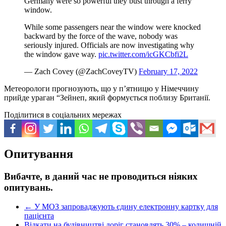
Germany were so powerful they bust through a ferry
window.
While some passengers near the window were knocked
backward by the force of the wave, nobody was
seriously injured. Officials are now investigating why
the window gave way.
pic.twitter.com/icGKCbfi2L
— Zach Covey (@ZachCoveyTV)
February 17, 2022
Метеорологи прогнозують, що у п’ятницю у Німеччину
прийде ураган “Зейнеп, який формується поблизу Британії.
Поділитися в соціальних мережах
Опитування
Вибачте, в даний час не проводиться ніяких
опитувань.
←
У МОЗ запроваджують єдину електронну картку для
пацієнта
Відкати на будівництві доріг становлять 30% – колишній