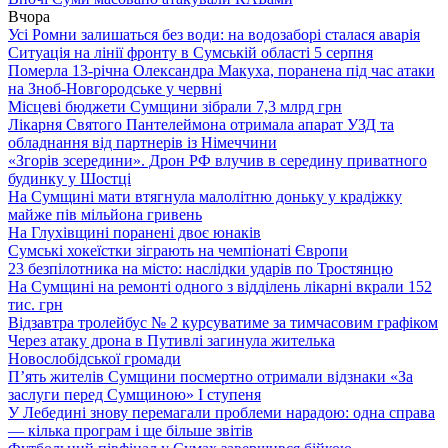
Вчора
Усі Ромни залишаться без води: на водозаборі сталася аварія
Ситуація на лінії фронту в Сумській області 5 серпня
Померла 13-річна Олександра Макуха, поранена під час атаки
на Зноб-Новгородське у червні
Місцеві бюджети Сумщини зібрали 7,3 млрд грн
Лікарня Святого Пантелеймона отримала апарат УЗД та
обладнання від партнерів із Німеччини
«Згорів зсередини». Дрон РФ влучив в середину приватного
будинку у Шостці
На Сумщині мати втягнула малолітню доньку у крадіжку
майже пів мільйона гривень
На Глухівщині поранені двоє юнаків
Сумські хокеїстки зіграють на чемпіонаті Європи
23 безпілотника на місто: наслідки ударів по Тростянцю
На Сумщині на ремонті одного з відділень лікарні вкрали 152
тис. грн
Відзавтра тролейбус № 2 курсуватиме за тимчасовим графіком
Через атаку дрона в Путивлі загинула жителька
Новослобідської громади
П’ять жителів Сумщини посмертно отримали відзнаки «За
заслуги перед Сумщиною» І ступеня
У Лебедині знову перемагали проблеми нарадою: одна справа
— кілька програм і ще більше звітів