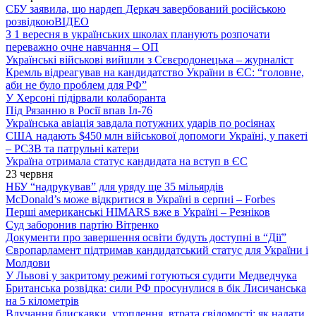
СБУ заявила, що нардеп Деркач завербований російською
розвідкою
ВІДЕО
З 1 вересня в українських школах планують розпочати
переважно очне навчання – ОП
Українські військові вийшли з Сєвєродонецька – журналіст
Кремль відреагував на кандидатство України в ЄС: “головне,
аби не було проблем для РФ”
У Херсоні підірвали колаборанта
Під Рязанню в Росії впав Іл-76
Українська авіація завдала потужних ударів по росіянах
США надають $450 млн військової допомоги Україні, у пакеті
– РСЗВ та патрульні катери
Україна отримала статус кандидата на вступ в ЄС
23 червня
НБУ “надрукував” для уряду ще 35 мільярдів
McDonald’s може відкритися в Україні в серпні – Forbes
Перші американські HIMARS вже в Україні – Резніков
Суд заборонив партію Вітренко
Документи про завершення освіти будуть доступні в “Дії”
Європарламент підтримав кандидатський статус для України і
Молдови
У Львові у закритому режимі готуються судити Медведчука
Британська розвідка: сили РФ просунулися в бік Лисичанська
на 5 кілометрів
Влучання блискавки, утоплення, втрата свідомості: як надати