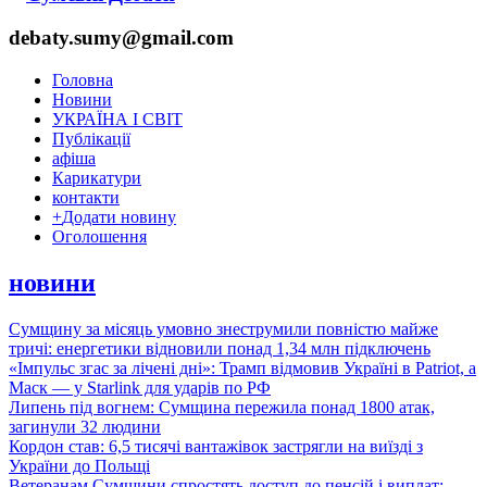
debaty.sumy@gmail.com
Головна
Новини
УКРАЇНА І СВІТ
Публікації
афіша
Карикатури
контакти
+
Додати новину
Оголошення
новини
Сумщину за місяць умовно знеструмили повністю майже
тричі: енергетики відновили понад 1,34 млн підключень
«Імпульс згас за лічені дні»: Трамп відмовив Україні в Patriot, а
Маск — у Starlink для ударів по РФ
Липень під вогнем: Сумщина пережила понад 1800 атак,
загинули 32 людини
Кордон став: 6,5 тисячі вантажівок застрягли на виїзді з
України до Польщі
Ветеранам Сумщини спростять доступ до пенсій і виплат: