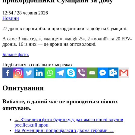
12:54 /
28 червня 2026
Новини
27 дронів ворога збили прикордонники за добу на Сумщині.
А саме 3 «шахеда», «ланцет», «мugin-5», 2 «молнії» та 20 FPV-
дронів. 16 із них — це дрони на оптоволокні.
Більше фото.
Поділитися в соціальних мережах
Опитування
Вибачте, в даний час не проводиться ніяких
опитувань.
←
З’явилися фото будинку, у дах якого вночі влучив
російський дрон
На Роменщині попрощалася з двома героями
→