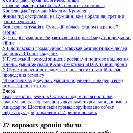
Як виглядає Глухів після нічної атаки
Стало відомо про загибель 22-річного захисника з
Кролевецької громади Максима Кременя
Жнива під обстрілами: на Сумщині вже зібрали дві третини
ранніх зернових
Безпекова ситуація в Сумській області станом на ранок 7
серпня
Бджолярі Сумщини збирають великі врожаї меду попри умови
війни
У Білопільській громаді ворог атакував безпілотником людей
на ринку: 10 постраждалих
У Глухівській громаді знищене росіянами поштове відділення
Вночі Суми атакували КАБи, реактивні БПЛА та інші дрони
У Сумах призупинять одну з водонасосних станцій на час
проведення ремонту
48 обстрілів за добу: на Сумщині поранено 13 людей, серед
них — 7-річна дитина
Вчора
Театр замість гречки: в Охтирці людям після обстрілів
влаштували «акторську розрядку» замість реальної допомоги
Авіаудар по Шосткинській громаді: зруйновано об’єкт
інфраструктури, поранений 57-річний чоловік
27 ворожих дронів збили
прикордонники Сумщини за добу