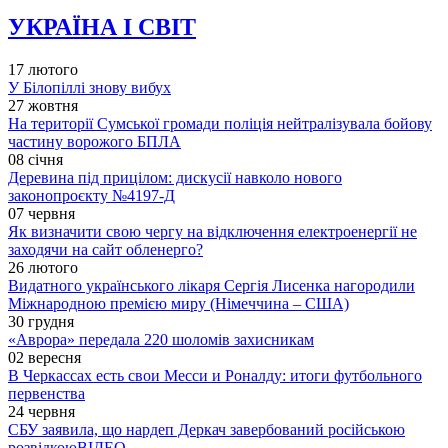
УКРАЇНА І СВІТ
17 лютого
У Білопіллі знову вибух
27 жовтня
На території Сумської громади поліція нейтралізувала бойову
частину ворожого БПЛА
08 січня
Деревина під прицілом: дискусії навколо нового
законопроєкту №4197-Д
07 червня
Як визначити свою чергу на відключення електроенергії не
заходячи на сайт обленерго?
26 лютого
Видатного українського лікаря Сергія Лисенка нагородили
Міжнародною премією миру (Німеччина – США)
30 грудня
«Аврора» передала 220 шоломів захисникам
02 вересня
В Черкассах есть свои Месси и Роналду: итоги футбольного
первенства
24 червня
СБУ заявила, що нардеп Деркач завербований російською
розвідкою
ВІДЕО