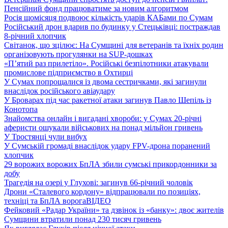
Пенсійний фонд працюватиме за новим алгоритмом
Росія щомісяця подвоює кількість ударів КАБами по Сумам
Російський дрон вдарив по будинку у Стецьківці: постраждав
8-річний хлопчик
Світанок, що зцілює: На Сумщині для ветеранів та їхніх родин
організовують прогулянки на SUP-дошках
«П’ятий раз прилетіло». Російські безпілотники атакували
промислове підприємство в Охтирці
У Сумах попрощалися із двома сестричками, які загинули
внаслідок російського авіаудару
У Броварах під час ракетної атаки загинув Павло Шепіль із
Конотопа
Знайомства онлайн і вигадані хвороби: у Сумах 20-річні
аферисти ошукали військових на понад мільйон гривень
У Тростянці чули вибух
У Сумській громаді внаслідок удару FPV-дрона поранений
хлопчик
29 ворожих ворожих БпЛА збили сумські прикордонники за
добу
Трагедія на озері у Глухові: загинув 66-річний чоловік
Дрони «Сталевого кордону» відпрацювали по позиціях,
техніці та БпЛА ворога
ВІДЕО
Фейковий «Радар України» та дзвінок із «банку»: двоє жителів
Сумщини втратили понад 230 тисяч гривень