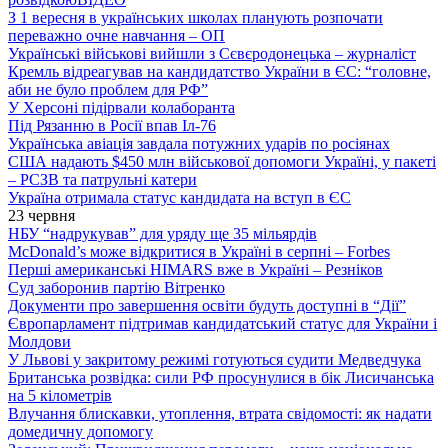
З 1 вересня в українських школах планують розпочати
переважно очне навчання – ОП
Українські військові вийшли з Сєвєродонецька – журналіст
Кремль відреагував на кандидатство України в ЄС: “головне,
аби не було проблем для РФ”
У Херсоні підірвали колаборанта
Під Рязанню в Росії впав Іл-76
Українська авіація завдала потужних ударів по росіянах
США надають $450 млн військової допомоги Україні, у пакеті
– РСЗВ та патрульні катери
Україна отримала статус кандидата на вступ в ЄС
23 червня
НБУ “надрукував” для уряду ще 35 мільярдів
McDonald’s може відкритися в Україні в серпні – Forbes
Перші американські HIMARS вже в Україні – Резніков
Суд заборонив партію Вітренко
Документи про завершення освіти будуть доступні в “Дії”
Європарламент підтримав кандидатський статус для України і
Молдови
У Львові у закритому режимі готуються судити Медведчука
Британська розвідка: сили РФ просунулися в бік Лисичанська
на 5 кілометрів
Влучання блискавки, утоплення, втрата свідомості: як надати
домедичну допомогу