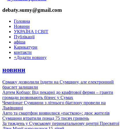
debaty.sumy@gmail.com
Головна
Новини
УКРАЇНА І СВІТ
Публікації
афіша
Карикатури
контакти
+
Додати новину
новини
Єрмаку дозволили їздити на Сумщину, але електронний
браслет залишили
Артем Кобзар: Від пекарні до крафтової ферми – гранти
громади розвивають бізнес у Сумах
Чемпіонат Сумщини з літнього біатлону провели на
Львівщині
Авто та смартфон виявилися «пасткою»: двоє жителів
Сумщини втратили понад 75 тисяч гривень
За тиждень у Сумському перинатальному центрі Пресвятої
Діви Марії народилося 15 дітей