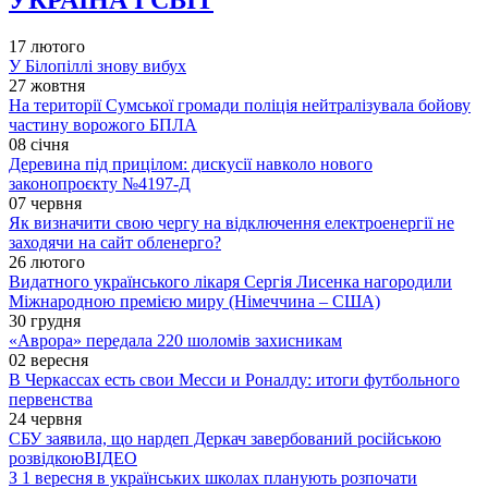
УКРАЇНА І СВІТ
17 лютого
У Білопіллі знову вибух
27 жовтня
На території Сумської громади поліція нейтралізувала бойову
частину ворожого БПЛА
08 січня
Деревина під прицілом: дискусії навколо нового
законопроєкту №4197-Д
07 червня
Як визначити свою чергу на відключення електроенергії не
заходячи на сайт обленерго?
26 лютого
Видатного українського лікаря Сергія Лисенка нагородили
Міжнародною премією миру (Німеччина – США)
30 грудня
«Аврора» передала 220 шоломів захисникам
02 вересня
В Черкассах есть свои Месси и Роналду: итоги футбольного
первенства
24 червня
СБУ заявила, що нардеп Деркач завербований російською
розвідкою
ВІДЕО
З 1 вересня в українських школах планують розпочати