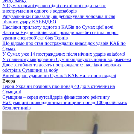
річну жінку
У Сумах організували підвіз технічної води на час
знеструмлення одного з водозаборів
Рятувальники показали, як деблокували чоловіка після
нічного удару КАБ
ВІДЕО
Наслідки прильоту одного з КАБів по Сумах цієї ночі
Частина Недригайлівської громади вже без світла: ворог
уразив енергооб’єкт біля Тернів
Що відомо про стан постраждалих внаслідок ударів КАБ по
Сумах
У Сумах уже 14 постраждалих після нічних ударів авіабомб
У спальному мікрорайоні Сум ліквідовують порив водомережі
Двоє загиблих та десять постраждалих: наслідки ворожих
обстрілів Сумщини за добу
Вночі ворог ударив по Сумах 5 КАБами: є постраждалі
Вчора
Герой України розповів про понад 40 діб в оточенні на
Сумщині
Сумщина – серед аутсайдерів фінансового рейтингу
На Сумщині прикордонники знищили понад 100 російських
безпілотників