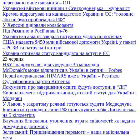
переважно очне навчання – ОП
Українські військові вийшли з Сєвєродонецька – журналіст
Кремль відреагував на кандидатство України в ЄС: “головне,
аби не було проблем для РФ”
У Херсоні підірвали колаборанта
Під Рязанню в Росії впав Іл-76
Українська авіація завдала потужних ударів по росіянах
США надають $450 млн військової допомоги Україні, у пакеті
– РСЗВ та патрульні катери
Україна отримала статус кандидата на вступ в ЄС
23 червня
НБУ “надрукував” для уряду ще 35 мільярдів
McDonald’s може відкритися в Україні в серпні – Forbes
Перші американські HIMARS вже в Україні – Резніков
Суд заборонив партію Вітренко
Документи про завершення освіти будуть доступні в “Дії”
Європарламент підтримав кандидатський статус для України і
Молдови
У Львові у закритому режимі готуються судити Медведчука
Британська розвідка: сили РФ просунулися в бік Лисичанська
на 5 кілометрів
Влучання блискавки, утоплення, втрата свідомості: як надати
домедичну допомогу
Зеленський: Пришвидшення перемоги – наша національна
мета