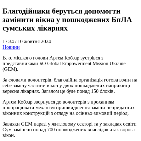
Благодійники беруться допомогти
замінити вікна у пошкоджених БпЛА
сумських лікарнях
17:34 /
10 жовтня 2024
Новини
В. о. міського голови Артем Кобзар зустрівся з
представниками БО Global Empowerment Mission Ukraine
(GEM).
За словами волонтерів, благодійна організація готова взяти на
себе заміну частини вікон у двох пошкоджених наприкінці
вересня лікарнях. Загалом це буде понад 150 блоків.
Артем Кобзар звернувся до волонтерів з проханням
пропрацювати механізм пришвидшення заміни непридатних
віконних конструкцій з огляду на осінньо-зимовий період.
Завдяки GEM наразі у житловому секторі та у закладах освіти
Сум замінено понад 700 пошкоджених внаслідок атак ворога
вікон.