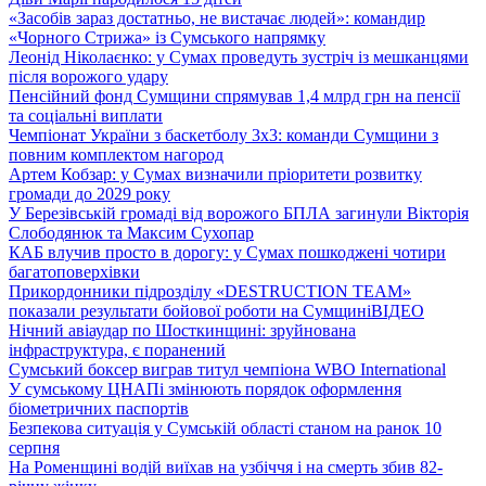
«Засобів зараз достатньо, не вистачає людей»: командир
«Чорного Стрижа» із Сумського напрямку
Леонід Ніколаєнко: у Сумах проведуть зустріч із мешканцями
після ворожого удару
Пенсійний фонд Сумщини спрямував 1,4 млрд грн на пенсії
та соціальні виплати
Чемпіонат України з баскетболу 3х3: команди Сумщини з
повним комплектом нагород
Артем Кобзар: у Сумах визначили пріоритети розвитку
громади до 2029 року
У Березівській громаді від ворожого БПЛА загинули Вікторія
Слободянюк та Максим Сухопар
КАБ влучив просто в дорогу: у Сумах пошкоджені чотири
багатоповерхівки
Прикордонники підрозділу «DESTRUCTION TEAM»
показали результати бойової роботи на Сумщині
ВІДЕО
Нічний авіаудар по Шосткинщині: зруйнована
інфраструктура, є поранений
Сумський боксер виграв титул чемпіона WBO International
У сумському ЦНАПі змінюють порядок оформлення
біометричних паспортів
Безпекова ситуація у Сумській області станом на ранок 10
серпня
На Роменщині водій виїхав на узбіччя і на смерть збив 82-