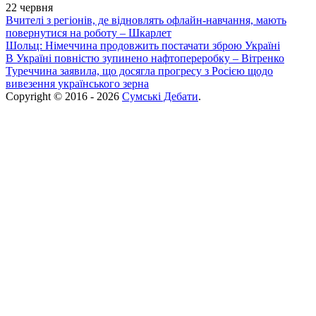
22 червня
Вчителі з регіонів, де відновлять офлайн-навчання, мають
повернутися на роботу – Шкарлет
Шольц: Німеччина продовжить постачати зброю Україні
В Україні повністю зупинено нафтопереробку – Вітренко
Туреччина заявила, що досягла прогресу з Росією щодо
вивезення українського зерна
Copyright © 2016 - 2026
Сумські Дебати
.