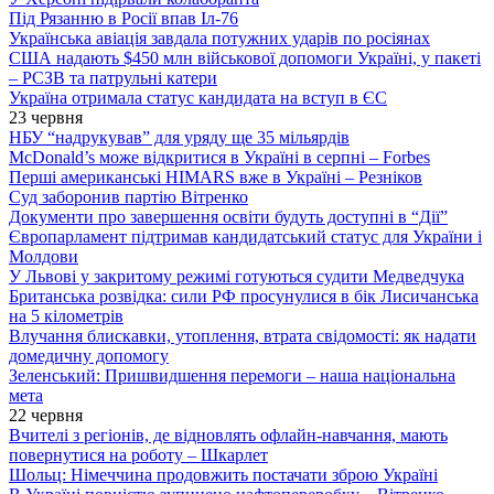
Під Рязанню в Росії впав Іл-76
Українська авіація завдала потужних ударів по росіянах
США надають $450 млн військової допомоги Україні, у пакеті
– РСЗВ та патрульні катери
Україна отримала статус кандидата на вступ в ЄС
23 червня
НБУ “надрукував” для уряду ще 35 мільярдів
McDonald’s може відкритися в Україні в серпні – Forbes
Перші американські HIMARS вже в Україні – Резніков
Суд заборонив партію Вітренко
Документи про завершення освіти будуть доступні в “Дії”
Європарламент підтримав кандидатський статус для України і
Молдови
У Львові у закритому режимі готуються судити Медведчука
Британська розвідка: сили РФ просунулися в бік Лисичанська
на 5 кілометрів
Влучання блискавки, утоплення, втрата свідомості: як надати
домедичну допомогу
Зеленський: Пришвидшення перемоги – наша національна
мета
22 червня
Вчителі з регіонів, де відновлять офлайн-навчання, мають
повернутися на роботу – Шкарлет
Шольц: Німеччина продовжить постачати зброю Україні