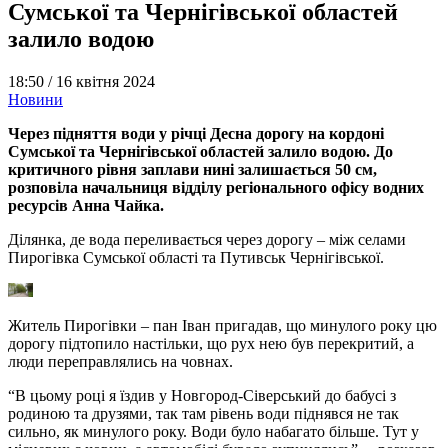
Сумської та Чернігівської областей
залило водою
18:50 /
16 квітня 2024
Новини
Через підняття води у річці Десна дорогу на кордоні
Сумської та Чернігівської областей залило водою. До
критичного рівня заплави нині залишається 50 см,
розповіла начальниця відділу регіонального офісу водних
ресурсів Анна Чайка.
Ділянка, де вода переливається через дорогу – між селами
Пирогівка Сумської області та Путивськ Чернігівської.
Житель Пирогівки – пан Іван пригадав, що минулого року цю
дорогу підтопило настільки, що рух нею був перекритий, а
люди переправлялись на човнах.
“В цьому році я їздив у Новгород-Сіверський до бабусі з
родиною та друзями, так там рівень води піднявся не так
сильно, як минулого року. Води було набагато більше. Тут у