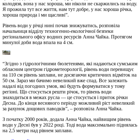
колодязя, вона у нас хороша, ми ніколи не скаржились на воду.
Я прожила тут все життя, нам тут добре, у нас хороша річка,
хороша природа і ми щасливі”.
Рівень води у річці нині почав знижуватись, розповіла
начальниця відділу техногенно-екологічної безпеки
регіонального офісу водних ресурсів Анна Чайка. Протягом
минулої доби вода впала на 4 см.
“Згідно з гідрологічними бюлетенями, які надаються сумським
обласним центром гідрометеорології, рівень води перевищує
на 110 см рівень заплави, не досягаючи критичних відміток на
50 см. Зараз ми бачимо невеликий вже спад. Все залежить
надалі від погодних умов, які будуть формуватися у тому
регіоні. Що стосується решти річок, то рівень води
знаходиться в межах русла — це стосується і приток річки
Десна. До кінця весняного періоду можливий ріст невеликий
за рахунок дощових паводків”, – розповіла Анна Чайка.
З початку 2000 років, додала Анна Чайка, найвищим рівень
води у Десні був у 2022 році. Тоді вода максимально піднялась
на 2,5 метри над рівнем заплави.