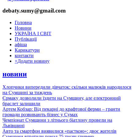
debaty.sumy@gmail.com
Головна
Новини
УКРАЇНА І СВІТ
Публікації
афіша
Карикатури
контакти
+
Додати новину
новини
Хлопчики випередили дівчаток: скільки малюків народилося
на Сумщині за тиждень
Єрмаку дозволили їздити на Сумщину, але електронний
браслет залишили
Артем Кобзар: Від пекарні до крафтової ферми – гранти
громади розвивають бізнес у Сумах
Чемпіонат Сумщини з літнього біатлону провели на
Львівщині
Авто та смартфон виявилися «пасткою»: двоє жителів
Сумщини втратили понад 75 тисяч гривень