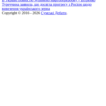
В Україні повністю зупинено нафтопереробку – Вітренко
Туреччина заявила, що досягла прогресу з Росією щодо
вивезення українського зерна
Copyright © 2016 - 2026
Сумські Дебати
.