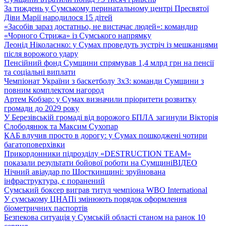
За тиждень у Сумському перинатальному центрі Пресвятої
Діви Марії народилося 15 дітей
«Засобів зараз достатньо, не вистачає людей»: командир
«Чорного Стрижа» із Сумського напрямку
Леонід Ніколаєнко: у Сумах проведуть зустріч із мешканцями
після ворожого удару
Пенсійний фонд Сумщини спрямував 1,4 млрд грн на пенсії
та соціальні виплати
Чемпіонат України з баскетболу 3х3: команди Сумщини з
повним комплектом нагород
Артем Кобзар: у Сумах визначили пріоритети розвитку
громади до 2029 року
У Березівській громаді від ворожого БПЛА загинули Вікторія
Слободянюк та Максим Сухопар
КАБ влучив просто в дорогу: у Сумах пошкоджені чотири
багатоповерхівки
Прикордонники підрозділу «DESTRUCTION TEAM»
показали результати бойової роботи на Сумщині
ВІДЕО
Нічний авіаудар по Шосткинщині: зруйнована
інфраструктура, є поранений
Сумський боксер виграв титул чемпіона WBO International
У сумському ЦНАПі змінюють порядок оформлення
біометричних паспортів
Безпекова ситуація у Сумській області станом на ранок 10