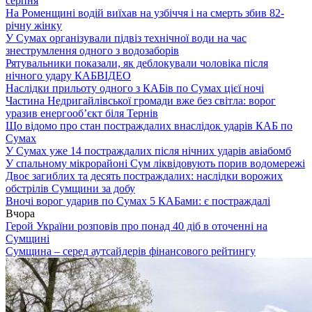
серпня
На Роменщині водій виїхав на узбіччя і на смерть збив 82-
річну жінку
У Сумах організували підвіз технічної води на час
знеструмлення одного з водозаборів
Рятувальники показали, як деблокували чоловіка після
нічного удару КАБ
ВІДЕО
Наслідки прильоту одного з КАБів по Сумах цієї ночі
Частина Недригайлівської громади вже без світла: ворог
уразив енергооб’єкт біля Тернів
Що відомо про стан постраждалих внаслідок ударів КАБ по
Сумах
У Сумах уже 14 постраждалих після нічних ударів авіабомб
У спальному мікрорайоні Сум ліквідовують порив водомережі
Двоє загиблих та десять постраждалих: наслідки ворожих
обстрілів Сумщини за добу
Вночі ворог ударив по Сумах 5 КАБами: є постраждалі
Вчора
Герой України розповів про понад 40 діб в оточенні на
Сумщині
Сумщина – серед аутсайдерів фінансового рейтингу