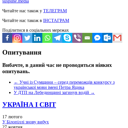
suspilne.media
Читайте нас також у
ТЕЛЕГРАМ
Читайте нас також в
ІНСТАГРАМ
Поділитися в соціальних мережах
Опитування
Вибачте, в даний час не проводиться ніяких
опитувань.
←
Учні із Сумщини – серед переможців конкурсу з
української мови імені Петра Яцика
У ДТП на Лебединщині загинув водій
→
УКРАЇНА І СВІТ
17 лютого
У Білопіллі знову вибух
27 жовтня