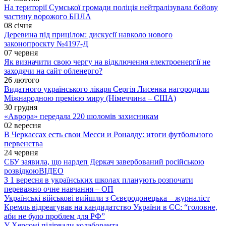
На території Сумської громади поліція нейтралізувала бойову
частину ворожого БПЛА
08 січня
Деревина під прицілом: дискусії навколо нового
законопроєкту №4197-Д
07 червня
Як визначити свою чергу на відключення електроенергії не
заходячи на сайт обленерго?
26 лютого
Видатного українського лікаря Сергія Лисенка нагородили
Міжнародною премією миру (Німеччина – США)
30 грудня
«Аврора» передала 220 шоломів захисникам
02 вересня
В Черкассах есть свои Месси и Роналду: итоги футбольного
первенства
24 червня
СБУ заявила, що нардеп Деркач завербований російською
розвідкою
ВІДЕО
З 1 вересня в українських школах планують розпочати
переважно очне навчання – ОП
Українські військові вийшли з Сєвєродонецька – журналіст
Кремль відреагував на кандидатство України в ЄС: “головне,
аби не було проблем для РФ”
У Херсоні підірвали колаборанта