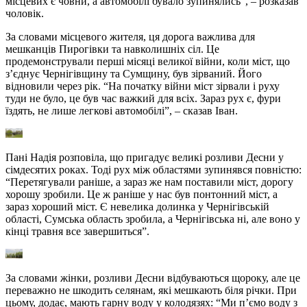
місцевих є човни, а автомобілі бувало зупинялись”, – розказав
чоловік.
За словами місцевого жителя, ця дорога важлива для
мешканців Пирогівки та навколишніх сіл. Це
продемонстрували перші місяці великої війни, коли міст, що
з’єднує Чернігівщину та Сумщину, був зірваний. Його
відновили через рік. “На початку війни міст зірвали і руху
туди не було, це був час важкий для всіх. Зараз рух є, фури
їздять, не лише легкові автомобілі”, – сказав Іван.
Пані Надія розповіла, що пригадує великі розливи Десни у
сімдесятих роках. Тоді рух між областями зупинявся повністю:
“Перетягували раніше, а зараз же нам поставили міст, дорогу
хорошу зробили. Це ж раніше у нас був понтонний міст, а
зараз хороший міст. Є невелика долинка у Чернігівській
області, Сумська область зробила, а Чернігівська ні, але воно у
кінці травня все завершиться”.
За словами жінки, розливи Десни відбуваються щороку, але це
переважно не шкодить селянам, які мешкають біля річки. При
цьому, додає, мають гарну воду у колодязях: “Ми п’ємо воду з