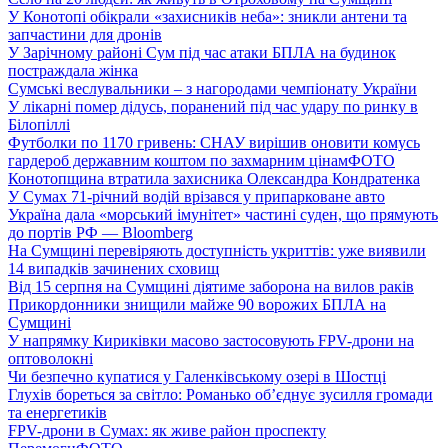
У Конотопі обікрали «захисників неба»: зникли антени та
запчастини для дронів
У Зарічному районі Сум під час атаки БПЛА на будинок
постраждала жінка
Сумські веслувальники – з нагородами чемпіонату України
У лікарні помер дідусь, поранений під час удару по ринку в
Білопіллі
Футболки по 1170 гривень: СНАУ вирішив оновити комусь
гардероб державним коштом по захмарним цінам
ФОТО
Конотопщина втратила захисника Олександра Кондратенка
У Сумах 71-річний водій врізався у припарковане авто
Україна дала «морський імунітет» частині суден, що прямують
до портів РФ — Bloomberg
На Сумщині перевіряють доступність укриттів: уже виявили
14 випадків зачинених сховищ
Від 15 серпня на Сумщині діятиме заборона на вилов раків
Прикордонники знищили майже 90 ворожих БПЛА на
Сумщині
У напрямку Кириківки масово застосовують FPV-дрони на
оптоволокні
Чи безпечно купатися у Галенківському озері в Шостці
Глухів бореться за світло: Романько об’єднує зусилля громади
та енергетиків
FPV-дрони в Сумах: як живе район проспекту