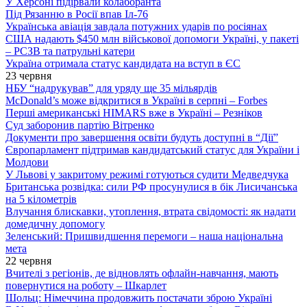
У Херсоні підірвали колаборанта
Під Рязанню в Росії впав Іл-76
Українська авіація завдала потужних ударів по росіянах
США надають $450 млн військової допомоги Україні, у пакеті
– РСЗВ та патрульні катери
Україна отримала статус кандидата на вступ в ЄС
23 червня
НБУ “надрукував” для уряду ще 35 мільярдів
McDonald’s може відкритися в Україні в серпні – Forbes
Перші американські HIMARS вже в Україні – Резніков
Суд заборонив партію Вітренко
Документи про завершення освіти будуть доступні в “Дії”
Європарламент підтримав кандидатський статус для України і
Молдови
У Львові у закритому режимі готуються судити Медведчука
Британська розвідка: сили РФ просунулися в бік Лисичанська
на 5 кілометрів
Влучання блискавки, утоплення, втрата свідомості: як надати
домедичну допомогу
Зеленський: Пришвидшення перемоги – наша національна
мета
22 червня
Вчителі з регіонів, де відновлять офлайн-навчання, мають
повернутися на роботу – Шкарлет
Шольц: Німеччина продовжить постачати зброю Україні