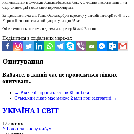
Як повідомили в Сумській обласній федерації боксу, Сумщину представляли п’ять
спортсменок, дві з яких стали переможницями.
За підсумками змагань Ганна Охота здобула перемогу у ваговій категорії до 48 кг, а
Марина Шевченко стала найкращою у вазі до 65 кг.
Обох чемпіонок підготував до змагань тренер Віталій Воловик.
Поділитися в соціальних мережах
Опитування
Вибачте, в даний час не проводиться ніяких
опитувань.
←
Ввечері ворог атакував Білопілля
Сумський лікар має майже 2 млн грн зарплатні
→
УКРАЇНА І СВІТ
17 лютого
У Білопіллі знову вибух