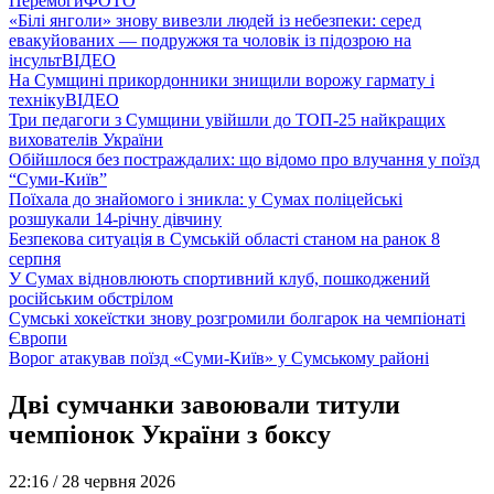
Перемоги
ФОТО
«Білі янголи» знову вивезли людей із небезпеки: серед
евакуйованих — подружжя та чоловік із підозрою на
інсульт
ВІДЕО
На Сумщині прикордонники знищили ворожу гармату і
техніку
ВІДЕО
Три педагоги з Сумщини увійшли до ТОП-25 найкращих
вихователів України
Обійшлося без постраждалих: що відомо про влучання у поїзд
“Суми-Київ”
Поїхала до знайомого і зникла: у Сумах поліцейські
розшукали 14-річну дівчину
Безпекова ситуація в Сумській області станом на ранок 8
серпня
У Сумах відновлюють спортивний клуб, пошкоджений
російським обстрілом
Сумські хокеїстки знову розгромили болгарок на чемпіонаті
Європи
Ворог атакував поїзд «Суми-Київ» у Сумському районі
Дві сумчанки завоювали титули
чемпіонок України з боксу
22:16 /
28 червня 2026