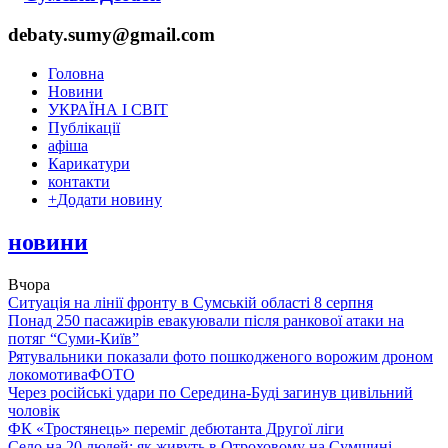
debaty.sumy@gmail.com
Головна
Новини
УКРАЇНА І СВІТ
Публікації
афіша
Карикатури
контакти
+
Додати новину
новини
Вчора
Ситуація на лінії фронту в Сумській області 8 серпня
Понад 250 пасажирів евакуювали після ранкової атаки на
потяг “Суми-Київ”
Рятувальники показали фото пошкодженого ворожим дроном
локомотива
ФОТО
Через російські удари по Середина-Буді загинув цивільний
чоловік
ФК «Тростянець» переміг дебютанта Другої ліги
Село на 20 людей: як живуть в Отроховому на Сумщині