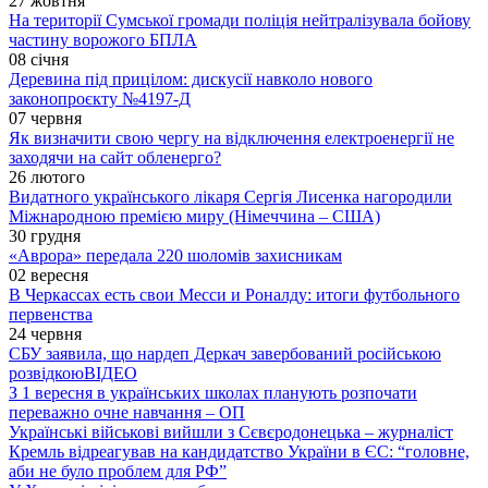
27 жовтня
На території Сумської громади поліція нейтралізувала бойову
частину ворожого БПЛА
08 січня
Деревина під прицілом: дискусії навколо нового
законопроєкту №4197-Д
07 червня
Як визначити свою чергу на відключення електроенергії не
заходячи на сайт обленерго?
26 лютого
Видатного українського лікаря Сергія Лисенка нагородили
Міжнародною премією миру (Німеччина – США)
30 грудня
«Аврора» передала 220 шоломів захисникам
02 вересня
В Черкассах есть свои Месси и Роналду: итоги футбольного
первенства
24 червня
СБУ заявила, що нардеп Деркач завербований російською
розвідкою
ВІДЕО
З 1 вересня в українських школах планують розпочати
переважно очне навчання – ОП
Українські військові вийшли з Сєвєродонецька – журналіст
Кремль відреагував на кандидатство України в ЄС: “головне,
аби не було проблем для РФ”