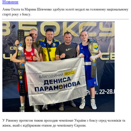
Новини
Анна Охота та Марина Шевченко здобули золоті медалі на головному національному
старті року з боксу.
У Рівному протягом тижня проходив чемпіонат України з боксу серед чоловіків та
жінок, який є відбірковим етапом до чемпіонату Європи.