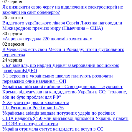
07 червня
Як визначити свою чергу на відключення електроенергії не
заходячи на сайт обленерго?
26 лютого
Видатного українського лікаря Сергія Лисенка нагородили
Міжнародною премією миру (Німеччина – США)
30 грудня
«Аврора» передала 220 шоломів захисникам
02 вересня
В Черкассах есть свои Месси и Роналду: итоги футбольного
первенства
24 червня
СБУ заявила, що нардеп Деркач завербований російською
розвідкою
ВІДЕО
З 1 вересня в українських школах планують розпочати
переважно очне навчання – ОП
Українські військові вийшли з Сєвєродонецька – журналіст
Кремль відреагував на кандидатство України в ЄС: “головне,
аби не було проблем для РФ”
У Херсоні підірвали колаборанта
Під Рязанню в Росії впав Іл-76
Українська авіація завдала потужних ударів по росіянах
США надають $450 млн військової допомоги Україні, у пакеті
– РСЗВ та патрульні катери
Україна отримала статус кандидата на вступ в ЄС