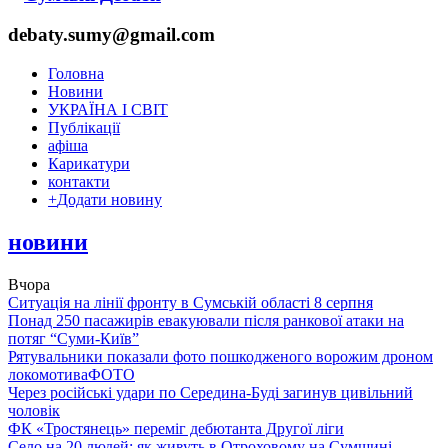
debaty.sumy@gmail.com
Головна
Новини
УКРАЇНА І СВІТ
Публікації
афіша
Карикатури
контакти
+
Додати новину
новини
Вчора
Ситуація на лінії фронту в Сумській області 8 серпня
Понад 250 пасажирів евакуювали після ранкової атаки на
потяг “Суми-Київ”
Рятувальники показали фото пошкодженого ворожим дроном
локомотива
ФОТО
Через російські удари по Середина-Буді загинув цивільний
чоловік
ФК «Тростянець» переміг дебютанта Другої ліги
Село на 20 людей: як живуть в Отроховому на Сумщині