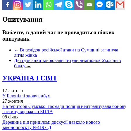
Опитування
Вибачте, в даний час не проводиться ніяких
опитувань.
←
Внаслідок російської атаки на Сумщині загинула
літня жінка
Дві сумчанки завоювали титули чемпіонок України з
боксу
→
УКРАЇНА І СВІТ
17 лютого
У Білопіллі знову вибух
27 жовтня
На території Сумської громади поліція нейтралізувала бойову
частину ворожого БПЛА
08 січня
Деревина під прицілом: дискусії навколо нового
законопроєкту №4197-Д