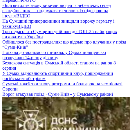
Перемоги
ФОТО
«Білі янголи» знову вивезли людей із небезпеки: серед
евакуйованих — подружжя та чоловік із підозрою на
інсульт
ВІДЕО
На Сумщині прикордонники знищили ворожу гармату і
техніку
ВІДЕО
Три педагоги з Сумщини увійшли до ТОП-25 найкращих
вихователів України
Обійшлося без постраждалих: що відомо про влучання у поїзд
“Суми-Київ”
Поїхала до знайомого і зникла: у Сумах поліцейські
розшукали 14-річну дівчину
Безпекова ситуація в Сумській області станом на ранок 8
серпня
У Сумах відновлюють спортивний клуб, пошкоджений
російським обстрілом
Сумські хокеїстки знову розгромили болгарок на чемпіонаті
Європи
Ворог атакував поїзд «Суми-Київ» у Сумському районі