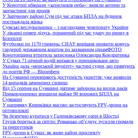
У Конотопі обікрали «захисників неба»: зникли антени та
запчастини для дронів
У Зарічному районі Сум під час атаки БПЛА на будинок
постраждала жінка
Сумські веслувальники – з нагородами чемпіонату України
У лікарні помер дідусь, поранений під час удару по ринку в
Білопіллі
Футболки по 1170 гривень: СНАУ вирішив оновити комусь
гардероб державним коштом по захмарним цінам
ФОТО
Конотопщина втратила захисника Олександра Кондратенка
У Сумах 71-річний водій врізався у припарковане авто
Україна дала «морський імунітет» частині суден, що прямують
до портів РФ — Bloomberg
На Сумщині перевіряють доступність укриттів: уже виявили
14 випадків зачинених сховищ
Від 15 серпня на Сумщині діятиме заборона на вилов раків
Прикордонники знищили майже 90 ворожих БПЛА на
Сумщині
У напрямку Кириківки масово застосовують FPV-дрони на
оптоволокні
Чи безпечно купатися у Галенківському озері в Шостці
Глухів бореться за світло: Романько об’єднує зусилля громади
та енергетиків
FPV-дрони в Сумах: як живе район проспекту