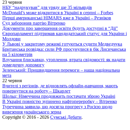
23 червня
НБУ “надрукував” для уряду ще 35 мільярдів
McDonald’s може відкритися в Україні в серпні – Forbes
Перші американські HIMARS вже в Україні – Резніков
Суд заборонив партію Вітренко
Документи про завершення освіти будуть доступні в “Дії”
Європарламент підтримав кандидатський статус для України і
Молдови
У Львові у закритому режимі готуються судити Медведчука
Британська розвідка: сили РФ просунулися в бік Лисичанська
на 5 кілометрів
Влучання блискавки, утоплення, втрата свідомості: як надати
домедичну допомогу
Зеленський: Пришвидшення перемоги – наша національна
мета
22 червня
Вчителі з регіонів, де відновлять офлайн-навчання, мають
повернутися на роботу – Шкарлет
Шольц: Німеччина продовжить постачати зброю Україні
В Україні повністю зупинено нафтопереробку – Вітренко
Туреччина заявила, що досягла прогресу з Росією щодо
вивезення українського зерна
Copyright © 2016 - 2026
Сумські Дебати
.